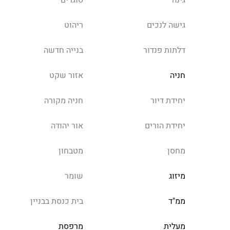
גינה
סוגרים
גישה לנכים
ריהוט
דלתות פנדור
בנייה חדשה
חניה
אזור שקט
יחידת דיור
חניה מקורה
יחידת הורים
אור יהודה
מחסן
מטבחון
מיזוג
שומר
ממ"ד
בית כנסת בבניין
מעלית
מרפסת