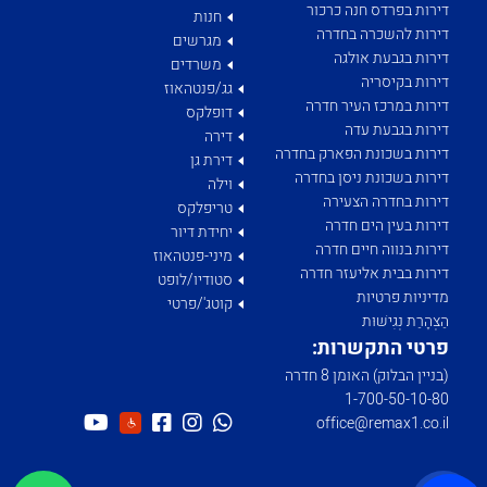
דירות בפרדס חנה כרכור
חנות
דירות להשכרה בחדרה
מגרשים
דירות בגבעת אולגה
משרדים
דירות בקיסריה
גג/פנטהאוז
דירות במרכז העיר חדרה
דופלקס
דירות בגבעת עדה
דירה
דירות בשכונת הפארק בחדרה
דירת גן
דירות בשכונת ניסן בחדרה
וילה
דירות בחדרה הצעירה
טריפלקס
דירות בעין הים חדרה
יחידת דיור
דירות בנווה חיים חדרה
מיני-פנטהאוז
דירות בבית אליעזר חדרה
סטודיו/לופט
מדיניות פרטיות
קוטג'/פרטי
הַצְהָרַת נְגִישׁוּת
פרטי התקשרות:
(בניין הבלוק) האומן 8 חדרה
1­-700­-50-­10-­80
office@remax1.co.il