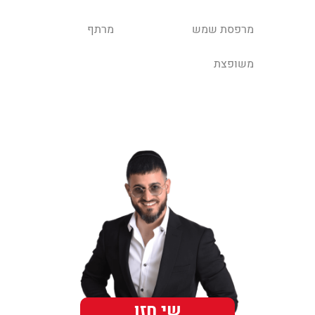
מרפסת שמש
מרתף
משופצת
שי חזן