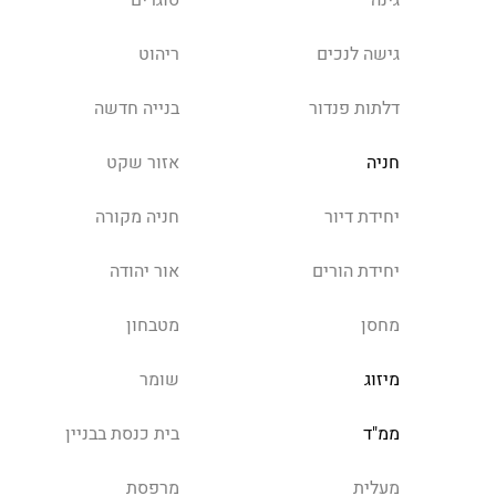
גינה
סוגרים
גישה לנכים
ריהוט
דלתות פנדור
בנייה חדשה
חניה
אזור שקט
יחידת דיור
חניה מקורה
יחידת הורים
אור יהודה
מחסן
מטבחון
מיזוג
שומר
ממ"ד
בית כנסת בבניין
מעלית
מרפסת