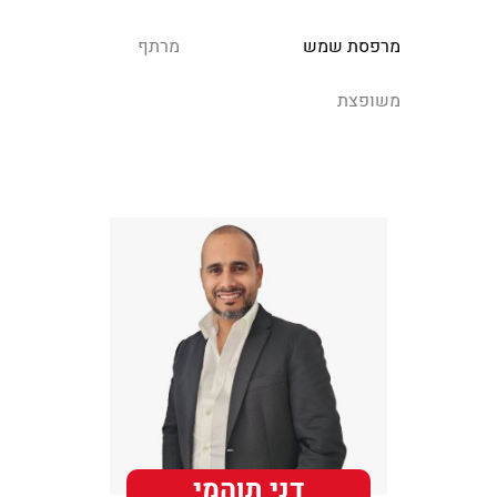
מרפסת שמש
מרתף
משופצת
דני תוהמי