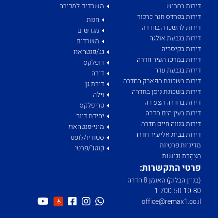
דירות בחריש
משרדים למכירה
דירות בפרדס חנה כרכור
חנות
דירות להשכרה בחדרה
מגרשים
דירות בגבעת אולגה
משרדים
דירות בקיסריה
גג/פנטהאוז
דירות במרכז העיר חדרה
דופלקס
דירות בגבעת עדה
דירה
דירות בשכונת הפארק בחדרה
דירת גן
דירות בשכונת ניסן בחדרה
וילה
דירות בחדרה הצעירה
טריפלקס
דירות בעין הים חדרה
יחידת דיור
דירות בנווה חיים חדרה
מיני-פנטהאוז
דירות בבית אליעזר חדרה
סטודיו/לופט
מדיניות פרטיות
קוטג'/פרטי
הַצְהָרַת נְגִישׁוּת
פרטי התקשרות:
(בניין הבלוק) האומן 8 חדרה
1­-700­-50-­10-­80
office@remax1.co.il