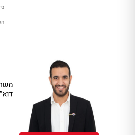
בית
מר
משרד
דוא”