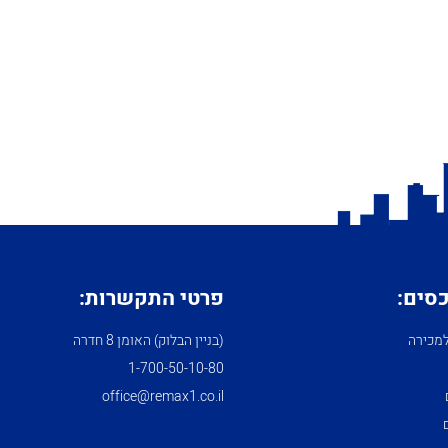
כסים:
פרטי התקשרות:
מכירה
(בניין הבלוק) האומן 8 חדרה
1­-700­-50-­10-­80
office@remax1.co.il