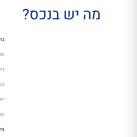
מה יש בנכס?
בר
סו
גי
בנ
יחי
או
מיז