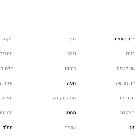
יכת שחייה
נוף
ג'קוזי
רגים
גינה
סוגרים
שה לנכים
ריהוט
דלתות 
ייה חדשה
חניה
אזור ש
דת דיור
חניה מקורה
יחידת 
ר יהודה
מחסן
מטבחון
וג
שומר
ממ"ד