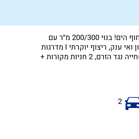
למכירה בפרויקט קיסרית בגבעת אולגה, דו משפחתי 5 חדרים במרחק 200 מטר מחוף הים! בנוי 200/300 מ״ר עם
זכויות נוספות, חלל אירוח מרווח בעיצוב משגע, מטבח מפואר עם המון שטחי אחסון ואי ענק, ריצוף יוקרתי l מדרגות
מרחפות, סוויטת הורים מפנקת עם חדר רחצה, בריכת שחייה 24 מ״ר עם מערכת שחייה נגד הזרם, 2 חניות מקורות +
2