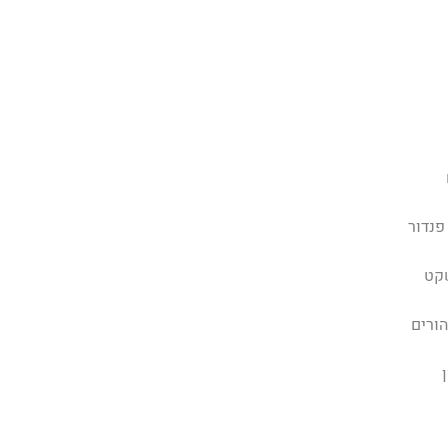
פנדור
קט
הורים