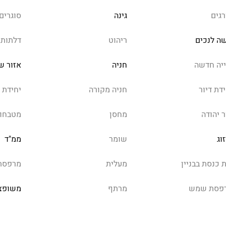
רגים
גינה
סוגרים
שה לנכים
ריהוט
דלתות 
ייה חדשה
חניה
אזור ש
דת דיור
חניה מקורה
יחידת 
ר יהודה
מחסן
מטבחון
וג
שומר
ממ"ד
 כנסת בבניין
מעלית
מרפסת
פסת שמש
מרתף
משופצ