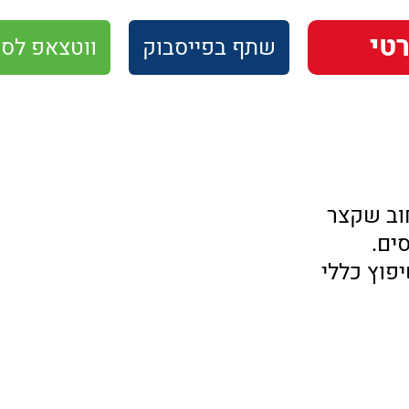
שתף
בפייסבוק
ווטצאפ
לסו
וב שקצר