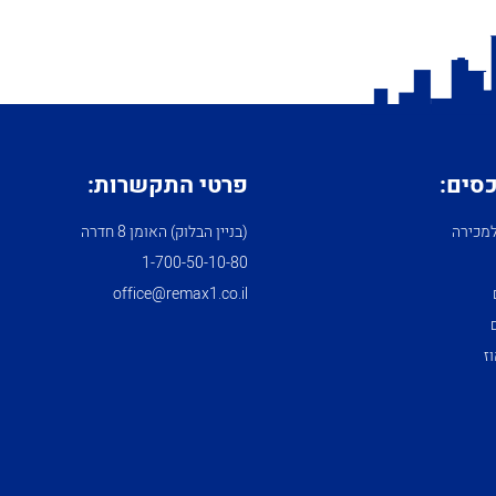
כסים:
פרטי התקשרות:
מכירה
(בניין הבלוק) האומן 8 חדרה
1­-700­-50-­10-­80
office@remax1.co.il
ז