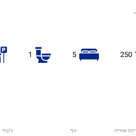
1
5
250
יכת שחייה
נוף
ג'קוזי