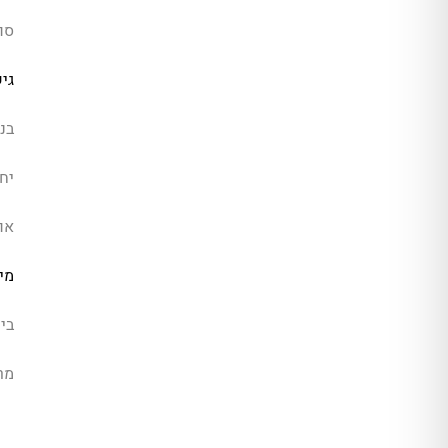
סו
גי
בנ
יחי
או
מיז
בית
מר