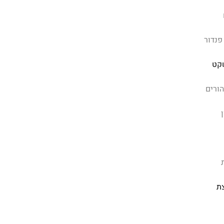
פנדור
קט
הורים
ת