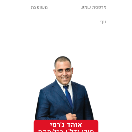
מרפסת שמש
משופצת
נוף
אוהד ג'רפי