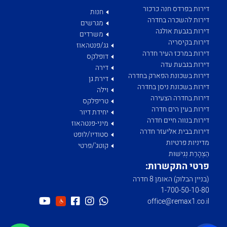
דירות בפרדס חנה כרכור
חנות
דירות להשכרה בחדרה
מגרשים
דירות בגבעת אולגה
משרדים
דירות בקיסריה
גג/פנטהאוז
דירות במרכז העיר חדרה
דופלקס
דירות בגבעת עדה
דירה
דירות בשכונת הפארק בחדרה
דירת גן
דירות בשכונת ניסן בחדרה
וילה
דירות בחדרה הצעירה
טריפלקס
דירות בעין הים חדרה
יחידת דיור
דירות בנווה חיים חדרה
מיני-פנטהאוז
דירות בבית אליעזר חדרה
סטודיו/לופט
מדיניות פרטיות
קוטג'/פרטי
הַצְהָרַת נְגִישׁוּת
פרטי התקשרות:
(בניין הבלוק) האומן 8 חדרה
1­-700­-50-­10-­80
office@remax1.co.il