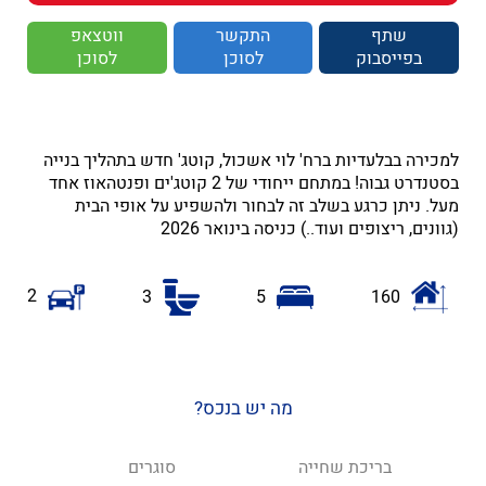
שתף
התקשר
ווטצאפ
בפייסבוק
לסוכן
לסוכן
למכירה בבלעדיות ברח' לוי אשכול, קוטג' חדש בתהליך בנייה
בסטנדרט גבוה! במתחם ייחודי של 2 קוטג'ים ופנטהאוז אחד
מעל. ניתן כרגע בשלב זה לבחור ולהשפיע על אופי הבית
(גוונים, ריצופים ועוד..) כניסה בינואר 2026
2
3
5
160
מה יש בנכס?
בריכת שחייה
סוגרים