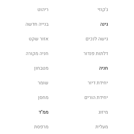
ג'קוזי
ריהוט
גינה
בנייה חדשה
גישה לנכים
אזור שקט
דלתות פנדור
חניה מקורה
חניה
מטבחון
יחידת דיור
שומר
יחידת הורים
מחסן
מיזוג
ממ"ד
מעלית
מרפסת