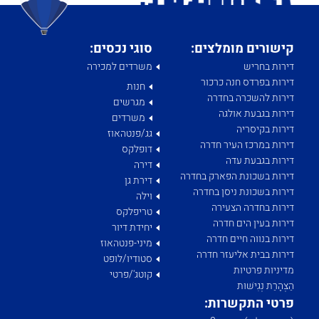
קישורים מומלצים:
סוגי נכסים:
דירות בחריש
משרדים למכירה
דירות בפרדס חנה כרכור
חנות
דירות להשכרה בחדרה
מגרשים
דירות בגבעת אולגה
משרדים
דירות בקיסריה
גג/פנטהאוז
דירות במרכז העיר חדרה
דופלקס
דירות בגבעת עדה
דירה
דירות בשכונת הפארק בחדרה
דירת גן
דירות בשכונת ניסן בחדרה
וילה
דירות בחדרה הצעירה
טריפלקס
דירות בעין הים חדרה
יחידת דיור
דירות בנווה חיים חדרה
מיני-פנטהאוז
דירות בבית אליעזר חדרה
סטודיו/לופט
מדיניות פרטיות
קוטג'/פרטי
הַצְהָרַת נְגִישׁוּת
פרטי התקשרות: