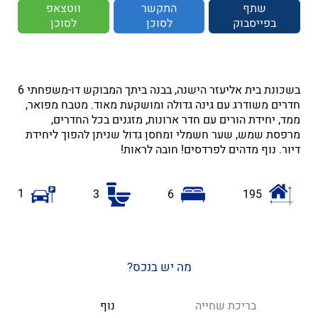
שתף
התקשר
ווטצאפ
בפייסבוק
לסוכן
לסוכן
בשכונת בית אליעזר הישנה, בבנה ביתך המבוקש דו-משפחתי 6
חדרים משודרג עם גינה גדולה ומושקעת מאוד. מטבח מפואר,
ממד, יחידת הורים עם חדר ארונות, מזגנים בכל החדרים,
מרפסת שמש, שער חשמלי ומחסן גדול שניתן להפוך ליחידת
דיור. נוף מדהים לפרדסים! חובה לראות!
1
3
6
195
מה יש בנכס?
בריכת שחייה
נוף