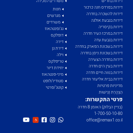
דירות בחריש
משרדים למכירה
דירות בפרדס חנה כרכור
חנות
דירות להשכרה בחדרה
מגרשים
דירות בגבעת אולגה
משרדים
דירות בקיסריה
גג/פנטהאוז
דירות במרכז העיר חדרה
דופלקס
דירות בגבעת עדה
דירה
דירות בשכונת הפארק בחדרה
דירת גן
דירות בשכונת ניסן בחדרה
וילה
דירות בחדרה הצעירה
טריפלקס
דירות בעין הים חדרה
יחידת דיור
דירות בנווה חיים חדרה
מיני-פנטהאוז
דירות בבית אליעזר חדרה
סטודיו/לופט
מדיניות פרטיות
קוטג'/פרטי
הַצְהָרַת נְגִישׁוּת
פרטי התקשרות:
(בניין הבלוק) האומן 8 חדרה
1­-700­-50-­10-­80
office@remax1.co.il