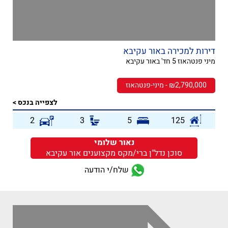
דירות למכירה באור עקיבא
מיני פנטהאוז 5 חד' באור עקיבא
₪2,790,000 - מיני-פנטהאוז
לצפייה בנכס >
2
3
5
125
נאור שלומי
סוכן נדל"ן ברי/מקס מקצוענים אור עקיבא
שלח/י הודעה