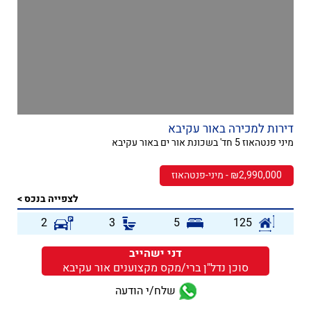
דירות למכירה באור עקיבא
מיני פנטהאוז 5 חד' בשכונת אור ים באור עקיבא
₪2,990,000 - מיני-פנטהאוז
לצפייה בנכס >
2
3
5
125
דני ישהייב
סוכן נדל"ן ברי/מקס מקצוענים אור עקיבא
שלח/י הודעה