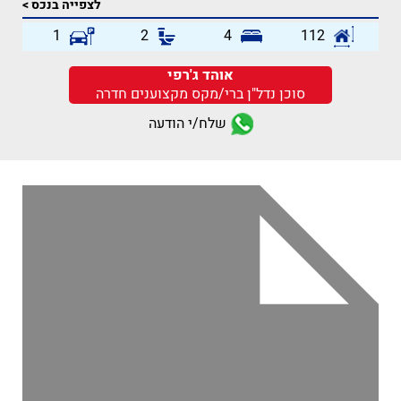
לצפייה בנכס >
1
2
4
112
אוהד ג'רפי
סוכן נדל"ן ברי/מקס מקצוענים חדרה
שלח/י הודעה