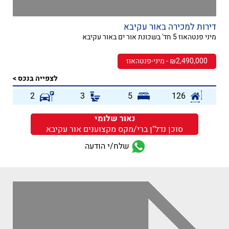
דירות למכירה באור עקיבא
מיני פנטהאוז 5 חד' בשכונת אור ים באור עקיבא
₪2,490,000 - מיני-פנטהאוז
לצפייה בנכס >
2
3
5
126
נאור שלומי
סוכן נדל"ן ברי/מקס מקצוענים אור עקיבא
שלח/י הודעה