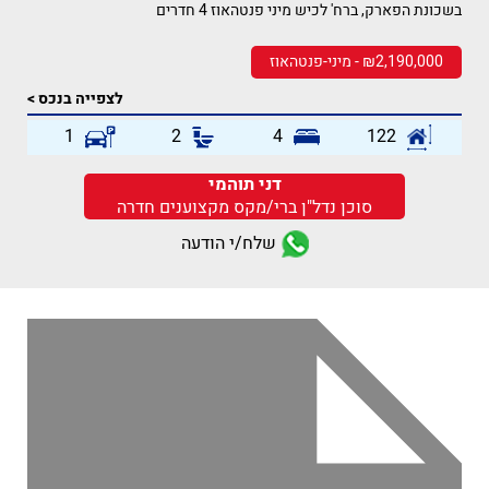
בשכונת הפארק, ברח' לכיש מיני פנטהאוז 4 חדרים
₪2,190,000 - מיני-פנטהאוז
לצפייה בנכס >
1
2
4
122
דני תוהמי
סוכן נדל"ן ברי/מקס מקצוענים חדרה
שלח/י הודעה