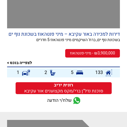
דירות למכירה באור עקיבא – מיני פנטהאוז בשכונת נוף ים
בשכונת נוף ים, ברח' השיקמים מיני פנטהאוז 5 חדרים
₪3,900,000 - מיני-פנטהאוז
לצפייה בנכס >
1
2
5
133
רונית יריב
סוכנת נדל"ן ברי/מקס מקצוענים אור עקיבא
שלח/י הודעה