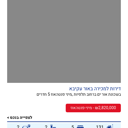
דירות למכירה באור עקיבא
בשכונת אור ים ברחוב תלפיות ,מיני פנטהאוז 5 חדרים
₪2,820,000 - מיני-פנטהאוז
לצפייה בנכס >
2
2
5
131