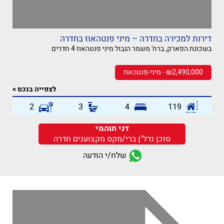
דירות למכירה בחדרה – מיני פנטהאוז בחדרה
בשכונת הפארק, ברח' משמר הגבול מיני פנטהאוז 4 חדרים
₪2,490,000 - מיני-פנטהאוז
לצפייה בנכס >
2
3
4
119
דני תוהמי
סוכן נדל"ן ברי/מקס מקצוענים חדרה
שלח/י הודעה