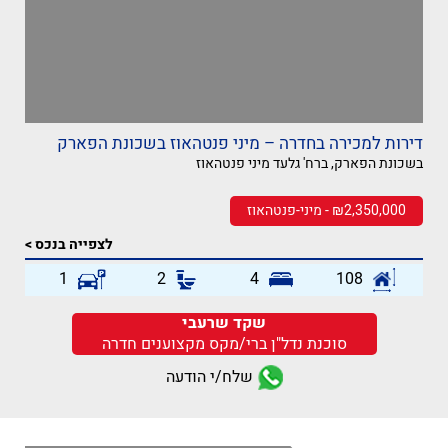
דירות למכירה בחדרה – מיני פנטהאוז בשכונת הפארק
בשכונת הפארק, ברח' גלעד מיני פנטהאוז
₪2,350,000 - מיני-פנטהאוז
לצפייה בנכס >
1
2
4
108
שקד שרעבי
סוכנת נדל"ן ברי/מקס מקצוענים חדרה
שלח/י הודעה