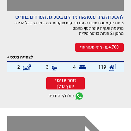
להשכרה מיני פנטהאוז מדהים בשכונת הפרחים בחריש
5 חדרים, מטבח משודרג עם טריקות שקטות, מיזוג מרכזי בכל הדירה
מרפסת ענקית פונה לנוף מהמם
מחסן ו2 חניות כניסה מידית
₪4,700 - מיני-פנטהאוז
לצפייה בנכס >
2
3
4
119
זוהר עזימי
יועץ נדלן
שלח/י הודעה