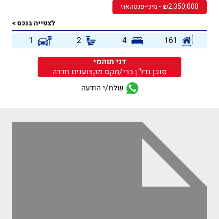
₪2,350,000 - מיני-פנטהאוז
לצפייה בנכס >
1
2
4
161
דני תוהמי
סוכן נדל"ן ברי/מקס מקצוענים חדרה
שלח/י הודעה