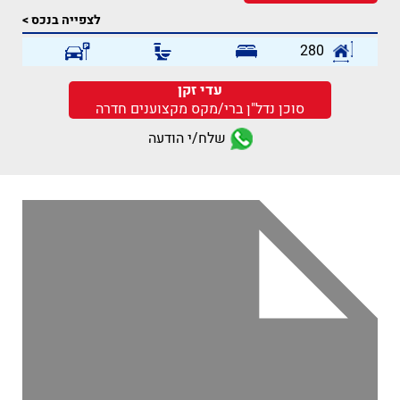
לצפייה בנכס >
280
עדי זקן
סוכן נדל"ן ברי/מקס מקצוענים חדרה
שלח/י הודעה