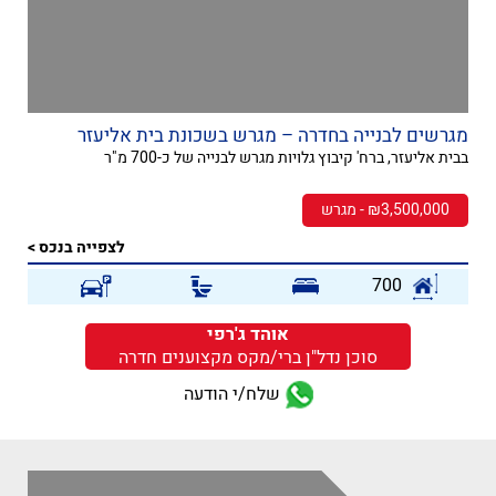
מגרשים לבנייה בחדרה – מגרש בשכונת בית אליעזר
בבית אליעזר, ברח' קיבוץ גלויות מגרש לבנייה של כ-700 מ"ר
₪3,500,000 - מגרש
לצפייה בנכס >
700
אוהד ג'רפי
סוכן נדל"ן ברי/מקס מקצוענים חדרה
שלח/י הודעה