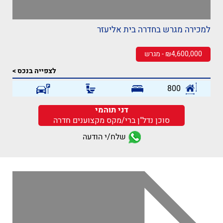
למכירה מגרש בחדרה בית אליעזר
₪4,600,000 - מגרש
לצפייה בנכס >
800
דני תוהמי
סוכן נדל"ן ברי/מקס מקצוענים חדרה
שלח/י הודעה