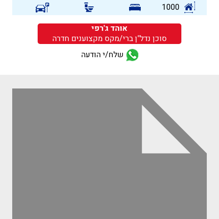
1000
אוהד ג'רפי
סוכן נדל"ן ברי/מקס מקצוענים חדרה
שלח/י הודעה