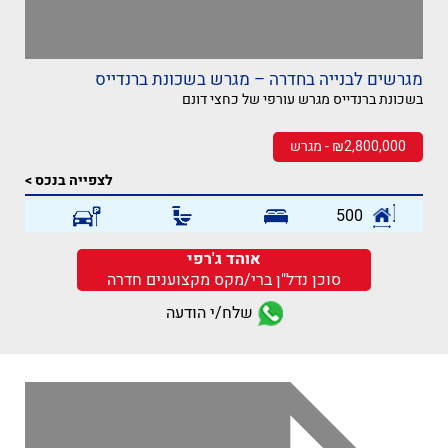
מגרשים לבנייה בחדרה – מגרש בשכונת ברנדייס
בשכונת ברנדייס מגרש עורפי של כחצי דונם
₪2,800,000 - מגרש
לצפייה בנכס >
500
אוהד ג'רפי
סוכן נדל"ן ברי/מקס מקצוענים חדרה
שלח/י הודעה