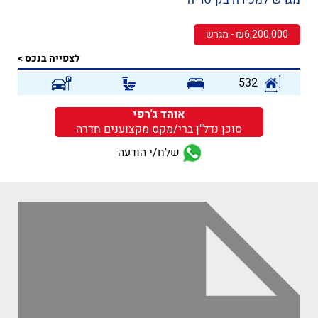
₪6,200,000 - מגרש
לצפייה בנכס >
532
אוהד ג'רפי
סוכן נדל"ן ברי/מקס מקצוענים חדרה
שלח/י הודעה