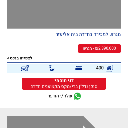
מגרש למכירה בחדרה בית אליעזר
₪2,390,000 - מגרש
לצפייה בנכס >
400
דני תוהמי
סוכן נדל"ן ברי/מקס מקצוענים חדרה
שלח/י הודעה