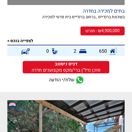
בתים למכירה בחדרה
בשכונת ברנדייס , ברחוב ברנדייס בית פרטי למכירה
₪4,900,000 - מגרש
לצפייה בנכס >
0
2
650
דניס ניסנוב
סוכן נדל"ן ברי/מקס מקצוענים חדרה
שלח/י הודעה