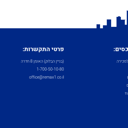
כסים:
פרטי התקשרות:
מכירה
(בניין הבלוק) האומן 8 חדרה
1­-700­-50-­10-­80
office@remax1.co.il
ז