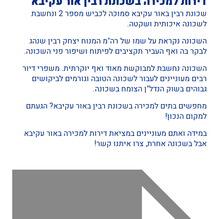
דירות למכירה בשכונת רבין אור עקיבא
שכונת רבין באור עקיבא סמוכה לכביש מספר 2 ונחשבת
לשכונה איכותית ושקטה.
השכונה נקראת על שמו של רה"מ המנוח יצחק רבין שנהג
לבקר בה ואף העביר תקציבים לפיתוח ושיפור פני השכונה.
השכונה נחשבת למבוקשת מאוד ואף יוקרתית. משפרי דיור
רבים מעוניינים לעבור לשכונה הטובה וגורמים לביקושים
גבוהים בשוק הנדל"ן הצומח בשכונה.
מחפשים בתים למכירה בשכונת רבין באור עקיבא? הגעתם
למקום הנכון!
במידה ואתם מעוניינים במציאת
דירות למכירה באור עקיבא
אבל בשכונה אחרת, צרו איתנו קשר!