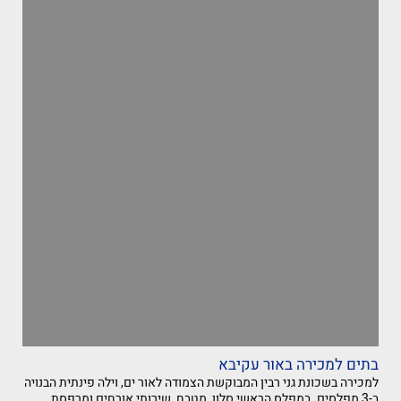
בתים למכירה באור עקיבא
למכירה בשכונת גני רבין המבוקשת הצמודה לאור ים, וילה פינתית הבנויה
ב-3 מפלסים. במפלס הראשי סלון, מטבח, שירותי אורחים ומרפסת.