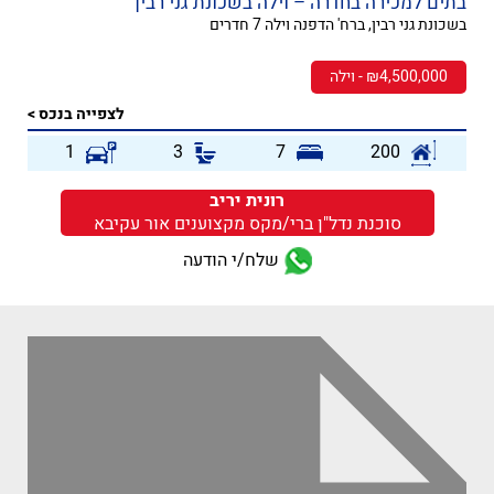
בתים למכירה בחדרה – וילה בשכונת גני רבין
בשכונת גני רבין, ברח' הדפנה וילה 7 חדרים
₪4,500,000 - וילה
לצפייה בנכס >
1
3
7
200
רונית יריב
סוכנת נדל"ן ברי/מקס מקצוענים אור עקיבא
שלח/י הודעה