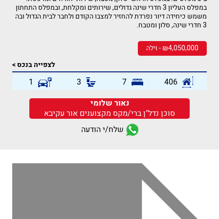
במפלס העליון 3 חדרי שינה גדולים, שירותים ומקלחת, ובמפלס התחתון
משמש כיחידה דיור נפרדת להחזיר למצבו הקודם ולחבר לבית הגדול ובה
3 חדרי שינה, סלון ומטבח.
₪4,050,000 - וילה
לצפייה בנכס >
1
3
7
406
נאור שלומי
סוכן נדל"ן ברי/מקס מקצוענים אור עקיבא
שלח/י הודעה