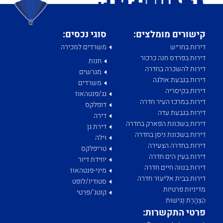
קישורים מומלצים:
סוגי נכסים:
דירות בחריש
משרדים למכירה
דירות בפרדס חנה כרכור
חנות
דירות להשכרה בחדרה
מגרשים
דירות בגבעת אולגה
משרדים
דירות בקיסריה
גג/פנטהאוז
דירות במרכז העיר חדרה
דופלקס
דירות בגבעת עדה
דירה
דירות בשכונת הפארק בחדרה
דירת גן
דירות בשכונת ניסן בחדרה
וילה
דירות בחדרה הצעירה
טריפלקס
דירות בעין הים חדרה
יחידת דיור
דירות בנווה חיים חדרה
מיני-פנטהאוז
דירות בבית אליעזר חדרה
סטודיו/לופט
מדיניות פרטיות
קוטג'/פרטי
הַצְהָרַת נְגִישׁוּת
פרטי התקשרות: