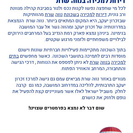
דירות למכירה בנווה שרת
לכל מי שחפצה נפשו לקנות נכס ולגור בסביבת קהילה מגוונת
ורב גונית,
דירות
למכירה
בשכונת
נווה
שרת
מהוותיקות
שבזכרון יעקב, היא המקום המתאים ביותר. נווה שרת הנמצאת
במדרונותיה של זכרון יעקב ומהווה גשר אל עבר המושבה
בנימינה. ביניהן נמצא פארק רמת הנדיב בעל המרחבים הירוקים
לבילויים משפחתיים ולזמני מרגוע שקטים.
בתוך השכונה מתקיימות פעילויות חברתיות שונות וישנם
מוסדות רבים לתמיכה בתושבי השכונה. כאשר מחפשים
בתים
למכירה
בנווה
שרת
לא ניתן לפספס את הנוחות , דרכי הגישה
והתחבורה, המרחב והאוויר הפתוח.
מגורים באזור נווה שרת מביאים עמם גם גישה למרכז זכרון
יעקב התרבותית, להליכה במדרחוב המושבה, כמו גם קרבה
לחלק משביל ישראל לאלו אשר מעוניינים קצת להפעיל את
גופם ולחזק את כושרם.
שום דבר לא נמצא בפרמטרים שצוינו!