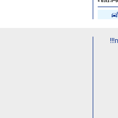
ייה בנכס >
!!