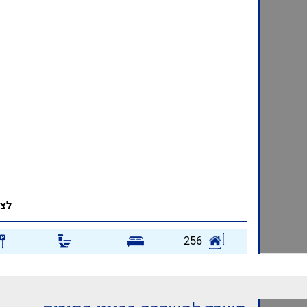
לצפ
256