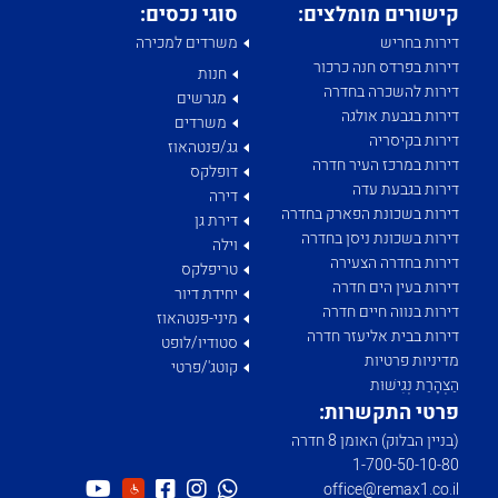
קישורים מומלצים:
סוגי נכסים:
דירות בחריש
משרדים למכירה
דירות בפרדס חנה כרכור
חנות
דירות להשכרה בחדרה
מגרשים
דירות בגבעת אולגה
משרדים
דירות בקיסריה
גג/פנטהאוז
דירות במרכז העיר חדרה
דופלקס
דירות בגבעת עדה
דירה
דירות בשכונת הפארק בחדרה
דירת גן
דירות בשכונת ניסן בחדרה
וילה
דירות בחדרה הצעירה
טריפלקס
דירות בעין הים חדרה
יחידת דיור
דירות בנווה חיים חדרה
מיני-פנטהאוז
דירות בבית אליעזר חדרה
סטודיו/לופט
מדיניות פרטיות
קוטג'/פרטי
הַצְהָרַת נְגִישׁוּת
פרטי התקשרות:
(בניין הבלוק) האומן 8 חדרה
1­-700­-50-­10-­80
office@remax1.co.il