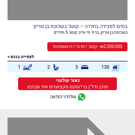
בתים למכירה בחדרה – קוטג' בשכונת בן גוריון
בשכונת בן גוריון, ברח' חי טייב קוטג' 5 חדרים
₪2,500,000 - קוטג' / פרטי / דו-משפחתי
לצפייה בנכס >
1
2
5
130
נאור שלומי
סוכן נדל"ן ברי/מקס מקצוענים אור עקיבא
שלח/י הודעה