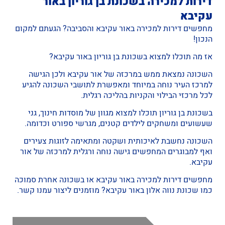
דירות למכירה בשכונת בן גוריון באור
עקיבא
מחפשים דירות למכירה באור עקיבא והסביבה? הגעתם למקום
הנכון!
אז מה תוכלו למצוא בשכונת בן גוריון באור עקיבא?
השכונה נמצאת ממש במרכזה של אור עקיבא ולכן הגישה
למרכז העיר נוחה במיוחד ומאפשרת לתושבי השכונה להגיע
לכל מרכזי הבילוי והקניות בהליכה רגלית.
בשכונת בן גוריון תוכלו למצוא מגוון של מוסדות חינוך, גני
שעשועים ומשחקים לילדים קטנים, מגרשי ספורט וכדומה.
השכונה נחשבת לאיכותית ושקטה ומתאימה לזוגות צעירים
ואף למבוגרים המחפשים גישה נוחה ורגלית למרכזה של אור
עקיבא.
מחפשים
דירות למכירה באור עקיבא
או בשכונה אחרת סמוכה
כמו
שכונת נווה אלון באור עקיבא
? מוזמנים ליצור עמנו קשר.