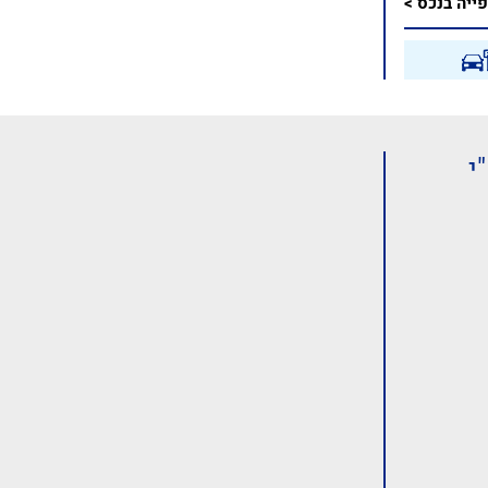
ייה בנכס >
י