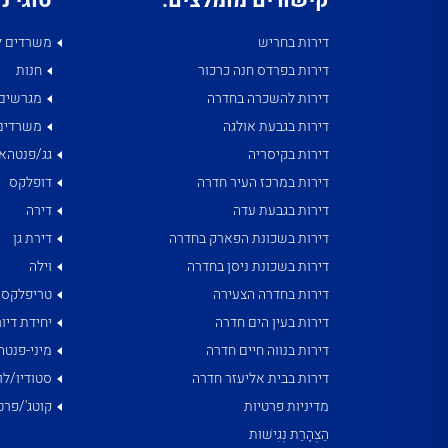
קישורים מומלצים:
סוגי נ
דירות בחריש
משרדים ל
דירות בפרדס חנה כרכור
חנות
דירות להשכרה בחדרה
מגרשים
דירות בגבעת אולגה
משרדים
דירות בקיסריה
גג/פנטהאו
דירות במרכז העיר חדרה
דופלקס
דירות בגבעת עדה
דירה
דירות בשכונת הפארק בחדרה
דירת גן
דירות בשכונת ניסן בחדרה
וילה
דירות בחדרה הצעירה
טריפלקס
דירות בעין הים חדרה
יחידת דיור
דירות בנווה חיים חדרה
מיני-פנטה
דירות בבית אליעזר חדרה
סטודיו/לו
מדיניות פרטיות
קוטג'/פרט
הַצְהָרַת נְגִישׁוּת