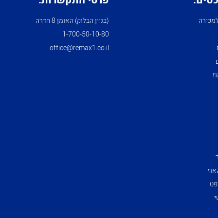
כסים:
פרטי התקשרות:
מכירה
(בניין הבלוק) האומן 8 חדרה
1­-700­-50-­10-­80
office@remax1.co.il
ז
אוז
פט
י