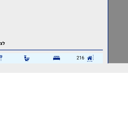
לצפ
216