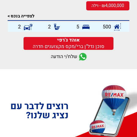
₪4,000,000 - וילה
לצפייה בנכס >
2
2
5
500
אוהד ג'רפי
סוכן נדל"ן ברי/מקס מקצוענים חדרה
שלח/י הודעה
רוצים לדבר עם
נציג שלנו?