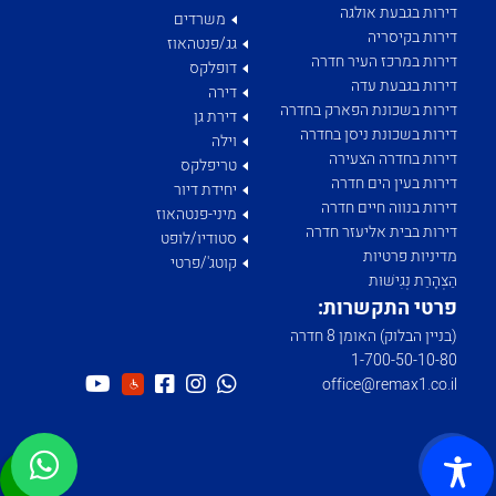
דירות בגבעת אולגה
משרדים
דירות בקיסריה
גג/פנטהאוז
דירות במרכז העיר חדרה
דופלקס
דירות בגבעת עדה
דירה
דירות בשכונת הפארק בחדרה
דירת גן
דירות בשכונת ניסן בחדרה
וילה
דירות בחדרה הצעירה
טריפלקס
דירות בעין הים חדרה
יחידת דיור
דירות בנווה חיים חדרה
מיני-פנטהאוז
דירות בבית אליעזר חדרה
סטודיו/לופט
מדיניות פרטיות
קוטג'/פרטי
הַצְהָרַת נְגִישׁוּת
פרטי התקשרות:
(בניין הבלוק) האומן 8 חדרה
1­-700­-50-­10-­80
office@remax1.co.il