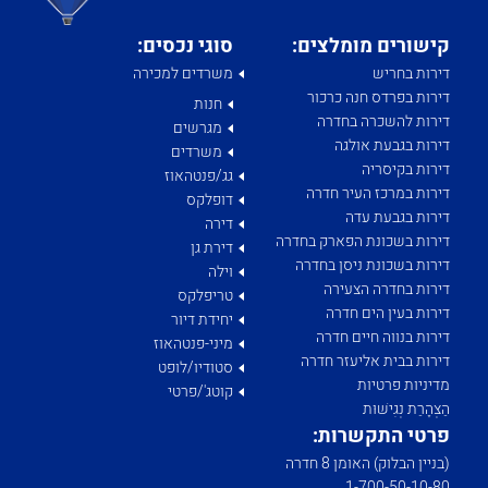
קישורים מומלצים:
סוגי נכסים:
דירות בחריש
משרדים למכירה
דירות בפרדס חנה כרכור
חנות
דירות להשכרה בחדרה
מגרשים
דירות בגבעת אולגה
משרדים
דירות בקיסריה
גג/פנטהאוז
דירות במרכז העיר חדרה
דופלקס
דירות בגבעת עדה
דירה
דירות בשכונת הפארק בחדרה
דירת גן
דירות בשכונת ניסן בחדרה
וילה
דירות בחדרה הצעירה
טריפלקס
דירות בעין הים חדרה
יחידת דיור
דירות בנווה חיים חדרה
מיני-פנטהאוז
דירות בבית אליעזר חדרה
סטודיו/לופט
מדיניות פרטיות
קוטג'/פרטי
הַצְהָרַת נְגִישׁוּת
פרטי התקשרות:
(בניין הבלוק) האומן 8 חדרה
1­-700­-50-­10-­80