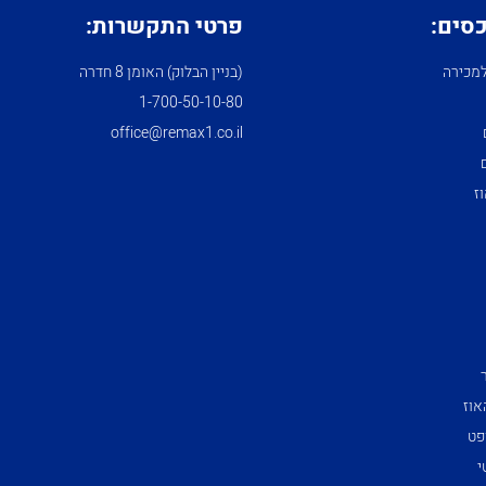
כסים:
פרטי התקשרות:
מכירה
(בניין הבלוק) האומן 8 חדרה
1­-700­-50-­10-­80
office@remax1.co.il
ז
אוז
פט
י