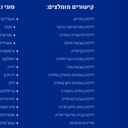
קישורים מומלצים:
סוגי נ
דירות בחריש
משרדים ל
דירות בפרדס חנה כרכור
חנות
דירות להשכרה בחדרה
מגרשים
דירות בגבעת אולגה
משרדים
דירות בקיסריה
גג/פנטהאו
דירות במרכז העיר חדרה
דופלקס
דירות בגבעת עדה
דירה
דירות בשכונת הפארק בחדרה
דירת גן
דירות בשכונת ניסן בחדרה
וילה
דירות בחדרה הצעירה
טריפלקס
דירות בעין הים חדרה
יחידת דיור
דירות בנווה חיים חדרה
מיני-פנטה
דירות בבית אליעזר חדרה
סטודיו/לו
מדיניות פרטיות
קוטג'/פרט