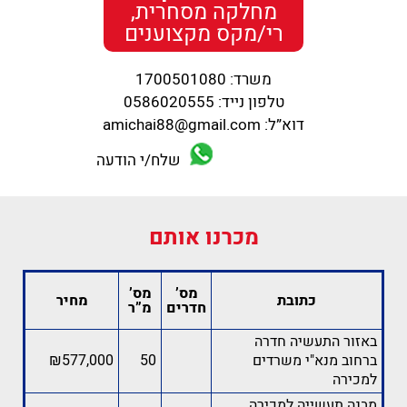
מחלקה מסחרית,
רי/מקס מקצוענים
משרד: 1700501080
טלפון נייד: 0586020555
דוא”ל: amichai88@gmail.com
שלח/י הודעה
מכרנו אותם
מס’
מס’
כתובת
מחיר
חדרים
מ”ר
באזור התעשיה חדרה
ברחוב מנא"י משרדים
50
₪577,000
למכירה
מבנה תעשייה למכירה