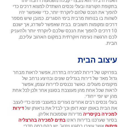
האמירה ביתי הוא מבצרי קבלה משמעות רחבה יותר
בתקופת הקורונה ובעלי נכסים השתדלו למצוא דרכים כדי
להפוך את הנכס שלהם ליוקרתי יותר, כדי שאפשר יהיו
לשהות בו בנוחות מרבית בימי הסגרים. כמובן שיש מספר
ישנם
דרכים ומקומות חשובים בבית שאפשר לשדרג, אך
10 דרכים להפוך את הנכס שלכם ליוקרתי יותר ולהעניק
לכם הרגשה נעימה ויוקרתית במקום האהוב עליכם,
הבית.
עיצוב הבית
בפרויקט של דירות למכירה בחדרה, אפשר לראות מבחר
גדול מאד של דירות בגדלים שונים ובהיצע נרחב של
מיקומים מעולים. כאשר נכנסים לדירות עצמן, אפשר
לראות שכל אחת מהן מעוצבת בסגנון אחר ולכן לכל אחת
מהן יש יופי ייחודי.
בעלי נכסים רבים אחרים נעזרים במעצבי פנים כדי לעצב
את הבית באופן יוצא דופן וכך לבדל את נראותן של
דירות
למכירה בקיסריה
מדירות שסמוכות אליהן.
בסיור שערכנו בדירות ראינו
בתים למכירה בהרצליה
פיתוח
אשר עוצבו בסגנון וינטג'. יש בהם כמה חדרי