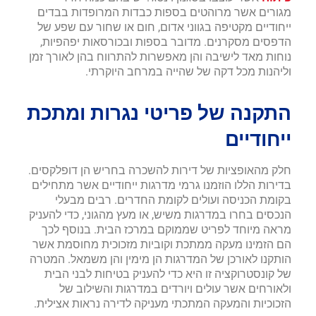
מגורים אשר מרוהטים בספות כבדות המרופדות בבדים
ייחודיים מקטיפה בגווני אדום, חום או שחור עם שפע של
הדפסים מסקרנים. מדובר בספות ובכורסאות יפהפיות,
נוחות מאד לישיבה והן מאפשרות להתרווח בהן לאורך זמן
וליהנות מכל דקה של שהייה במרחב היוקרתי.
התקנה של פריטי נגרות ומתכת
ייחודיים
חלק מהאופציות של דירות להשכרה בחריש הן דופלקסים.
בדירות הללו הוזמנו גרמי מדרגות ייחודיים אשר מתחילים
בקומת הכניסה ועולים לקומת החדרים. רבים מבעלי
הנכסים בחרו במדרגות משיש, או מעץ מהגוני, כדי להעניק
מראה מיוחד לפריט שממוקם במרכז הבית. בנוסף לכך
הם הזמינו מעקה ממתכת וקוביות מזכוכית מחוסמת אשר
הותקנו לאורכן של המדרגות הן מימין והן משמאל. המטרה
של קונסטרוקציה זו היא כדי להעניק בטיחות לבני הבית
ולאורחים אשר עולים ויורדים במדרגות והשילוב של
הזכוכיות והמעקה המתכתי מעניקה לדירה נראות אצילית.