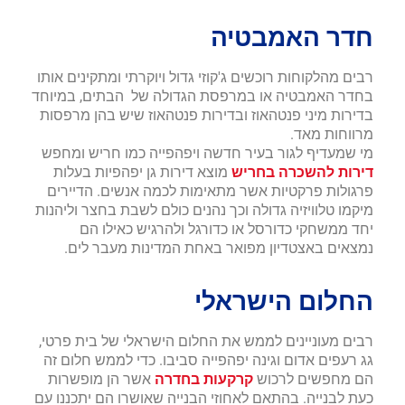
חדר האמבטיה
רבים מהלקוחות רוכשים ג'קוזי גדול ויוקרתי ומתקינים אותו
בחדר האמבטיה או במרפסת הגדולה של הבתים, במיוחד
בדירות מיני פנטהאוז ובדירות פנטהאוז שיש בהן מרפסות
מרווחות מאד.
מי שמעדיף לגור בעיר חדשה ויפהפייה כמו חריש ומחפש
דירות להשכרה בחריש
מוצא דירות גן יפהפיות בעלות
פרגולות פרקטיות אשר מתאימות לכמה אנשים. הדיירים
מיקמו טלוויזיה גדולה וכך נהנים כולם לשבת בחצר וליהנות
יחד ממשחקי כדורסל או כדורגל ולהרגיש כאילו הם
נמצאים באצטדיון מפואר באחת המדינות מעבר לים.
החלום הישראלי
רבים מעוניינים לממש את החלום הישראלי של בית פרטי,
גג רעפים אדום וגינה יפהפייה סביבו. כדי לממש חלום זה
הם מחפשים לרכוש
קרקעות בחדרה
אשר הן מופשרות
כעת לבנייה. בהתאם לאחוזי הבנייה שאושרו הם יתכננו עם