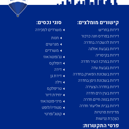
קישורים מומלצים:
סוגי נכסים:
דירות בחריש
משרדים למכירה
דירות בפרדס חנה כרכור
חנות
דירות להשכרה בחדרה
מגרשים
דירות בגבעת אולגה
משרדים
דירות בקיסריה
גג/פנטהאוז
דירות במרכז העיר חדרה
דופלקס
דירות בגבעת עדה
דירה
דירות בשכונת הפארק בחדרה
דירת גן
דירות בשכונת ניסן בחדרה
וילה
דירות בחדרה הצעירה
טריפלקס
דירות בעין הים חדרה
יחידת דיור
דירות בנווה חיים חדרה
מיני-פנטהאוז
דירות בבית אליעזר חדרה
סטודיו/לופט
מדיניות פרטיות
קוטג'/פרטי
הַצְהָרַת נְגִישׁוּת
פרטי התקשרות: