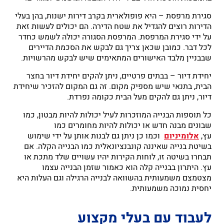
סגירת מרפסת – היא פופולארית בקרב דירות ישנות, בהן בעלי
הדירות רוצים להגדיל את שטח הדירה. הם יכולים לעשות זאת
על ידי סגירת המרפסת. המרפסת הסגורה יכולה לשמש כחדר
לכל דבר. כמובן שכאן צריך גם לבקש את הסכמת הדיירים
שבבניין מלבד האישורים המתאימים שיש לבקש מהרשויות.
יחידת דיור – בבתים פרטיים, ניתן להקים יחידת דיור בחצר
הבית, בתנאי שיש מספיק מקום. זה גם המקום להזכיר שיחידת
דיור, ניתן גם להקים מעל הבית כקומה נפרדת.
כל תוספות הבנייה המוזכרות לעיל יכולות להיות מבטון, כמו
שבונים מבנה חדש או יכולות להיות מחומרים כמו
עץ,
אלומיניום
וכמו כן ניתן גם לבנות אותן על ידי שימוש
בשיטת בנייה שאיננה קונבנציונאלית כמו הבנייה הקלה. אם
תבחרו בשיטה זו, לוחות הקירות יהיו עשויים שלד מתכת או
עץ. היתרון בבנייה קלה הוא כאמור שזמן הבנייה עצמו
מצטמצם משמעותית בהשוואה לבנייה הרגילה וגם העלות היא
יחסית נמוכה משמעותית.
לעבוד עם בעלי מקצוע