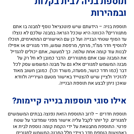
תוספת בניה לבית בקלות
ובמהירות
תוספת בניה – הידעתם שיש פוטנציאל נוסף למבנה בו אתם
מתגוררים? הכוונה היא שככל הנראה במבנה שלכם לא נוצלו
עד הסוף שטחי הבנייה ועל כן עם האישורים המתאימים, תוכלו
להוסיף חדר ממ"ד, מרתף, מרפסת שמש, חדר מגורים או אפילו
לבנות עוד קומה אחת שלמה. כך למעשה, אתם יכולים להגדיל
את המבנה שבו אתם מתגוררים. הדבר כמובן לא חל רק על
מבנה המשמש למגורים אלא גם על מבנה המשמש עסק לכל
דבר (כמו חדר כושר, מסעדה, משרד וכו'). כמובן חשוב מאוד
להזכיר ולציין שיש להצטייד באישור מטעם העירייה ולוודא
שאכן ניתן לבצע את תוספת הבנייה.
אילו סוגי תוספות בנייה קיימות?
תוספת חדרים – לרוב התוספת הזאת נפוצה בבתים המשמשים
למגורים. קל יותר לקבל עליה אישור מפני שמדובר על שטח
פרטי. התוספת מתבטאת על ידי הקמת קומה נוספת לבית או
באמצעות הוספת חדר בצידי חלל המבנה המשמש למגורים.