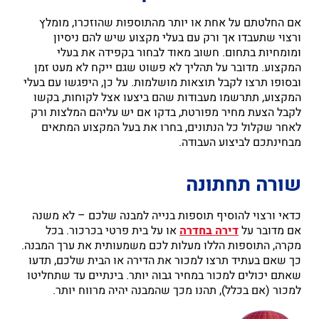
אם החלטתם על אחת או יותר מהתוספות שהוזכרו, מומלץ
ורצוי שתעבדו אך ורק עם בעלי מקצוע שיש להם ניסיון
ומומחיות בתחום. חשוב מאוד לבחור בקפידה את בעלי
המקצוע. מדובר על תהליך לא פשוט שגם ייקח לא מעט זמן
ובסופו תרצו לקבל תוצאות מושלמות. על כן, היפגשו עם בעלי
המקצוע, תתרשמו מעבודות שהם ביצעו אצל לקוחות, בקשו
לקבל הצעת מחיר מפורטת, בדקו אם יש עליהם המלצות ורק
לאחר שקלול כל הנתונים, בחרו את בעל המקצוע המתאים
מבחינתכם לביצוע העבודה.
שורה תחתונה
כדאי ורצוי להוסיף תוספות בנייה למבנה שלכם – לא משנה
אם מדובר על
דירה בחדרה
או על בית פרטי בכרכור. בכל
מקרה, התוספות הללו מעלות לכם משמעותית את ערך המבנה.
כך שאם בעתיד תרצו למכור את הדירה או הבית שלכם, תדעו
שאתם יכולים למכור במחיר גבוה יותר. בינתיים עד שתחליטו
למכור (אם בכלל), תהנו מכך שהמבנה יהיה מרווח יותר.