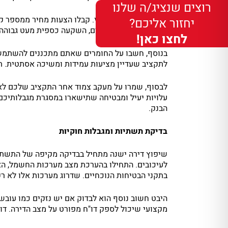
רוצים שנציג/ה שלנו
חקר עלויות הוא קריטי. קבלו הצעות מחיר ממספר קב
יחזור אליכם?
ועבודותיו בעבר. לעיתים, השקעה כספית מעט גבוהה
לחצו כאן!
בנוסף, חשבו על החומרים שאתם מתכננים להשתמש בה
לתקציב שעדיין מציעות עמידות ומשיכה אסתטית. תע
לבסוף, שמרו על מעקב צמוד אחר התקציב שלכם לאור
עלויות יעיל ומבטיחה שתישארו במסגרת מגבלותיכם ה
הבנק.
בדיקת תשתיות ומגבלות חוקיות
שיפוץ דירה ישנה מתחיל בבדיקה מקיפה של התשתיות 
לעיכובים. התחילו בהערכת מצב מערכות החשמל, האי
בתקני הבטיחות הנוכחיים. שדרוג מערכות אלו לא רק
היבט חשוב נוסף הוא לבדוק אם יש נזקים כמו עובש,
מקצועי שיכול לספק דו"ח מפורט על מצב הדירה. דו