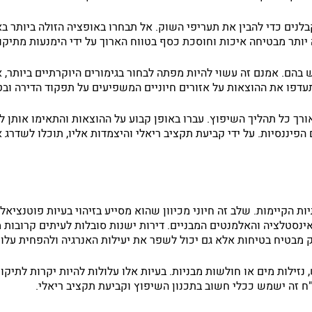
לנים כדי להבין את תעריפי השוק. אל תבחרו באופציה הזולה ביותר בא
 יותר מבטיחה איכות וחוסכת כסף בטווח הארוך על ידי הימנעות מתיקו
ם. אמנם זה עשוי להיות מפתה לבחור בגימורים היוקרתיים ביותר, אך
דפו את ההוצאות על אזורים חיוניים המשפיעים על תפקוד הדירה ובט
ך כל תהליך השיפוץ. עברו באופן קבוע על ההוצאות והתאימו אותן לפי
פיננסיות. על ידי קביעת תקציב ריאלי והיצמדות אליו, תוכלו לשדרג
הקיימות. שלב זה חיוני מכיוון שהוא מסייע בזיהוי בעיות פוטנציאלי
נסטלציה והאלמנטים המבניים. דירות ישנות סובלות לעיתים קרובות 
 מבטיח בטיחות אלא גם יכול לשפר את יעילות האנרגיה ולהפחית עלוי
 נזילות מים או חולשות מבניות. בעיות אלו עלולות להיות יקרות לתיק
"ח זה ישמש ככלי חשוב בתכנון השיפוץ וקביעת תקציב ריאלי.