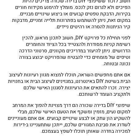
חשוב לזכור ששיפוצי DIY בדירה שכורה צריכים להיות
הפיכים ולא לגרום נזק לנכס. מומלץ להימנע מקידוח חורים
בקירות, הדבקת טפטים קבועים או ביצוע שינויים מבניים.
במקום זאת, ניתן להשתמש בפתרונות תלייה זמניים, מדבקות
קיר הניתנות להסרה או רהיטים ניידים.
לפני תחילת כל פרויקט DIY, חשוב לתכנן מראש, להכין
רשימת קניות מסודרת ולהצטייד בכל הציוד והחומרים
הדרושים. ניתן להיעזר במדריכים מקוונים, סרטוני הדרכה
וטיפים של מומחים כדי להבטיח שהפרויקט יבוצע בצורה
נכונה ובטוחה.
אם אתם מחפשים השראה, תוכלו למצוא מגוון רעיונות לעיצוב
הבית בשיטת DIY באינטרנט, במגזינים לעיצוב הבית או בחנויות
יצירה. זכרו להתאים את הרעיונות לסגנון האישי שלכם
ולתקציב העומד לרשותכם.
שיפוצי DIY בדירה שכורה הם דרך מצוינת להפוך את המרחב
למקום נעים, מזמין ומשקף את הטעם האישי שלכם, מבלי
להשקיע הון עתק או לבצע שינויים קבועים. אם אתם מעוניינים
לשדרג את סביבת המגורים שלכם, ייתכן שתתעניינו ב-דירות
למכירה בחדרה שאותן תוכלו לשפץ בעצמכם.