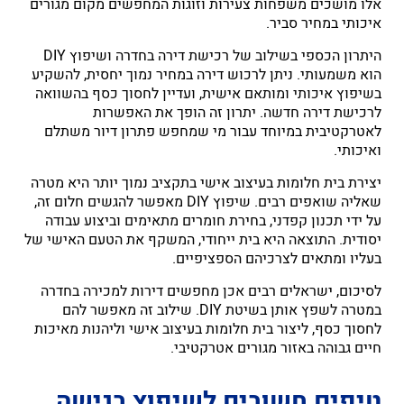
אלו מושכים משפחות צעירות וזוגות המחפשים מקום מגורים
איכותי במחיר סביר.
היתרון הכספי בשילוב של רכישת דירה בחדרה ושיפוץ DIY
הוא משמעותי. ניתן לרכוש דירה במחיר נמוך יחסית, להשקיע
בשיפוץ איכותי ומותאם אישית, ועדיין לחסוך כסף בהשוואה
לרכישת דירה חדשה. יתרון זה הופך את האפשרות
לאטרקטיבית במיוחד עבור מי שמחפש פתרון דיור משתלם
ואיכותי.
יצירת בית חלומות בעיצוב אישי בתקציב נמוך יותר היא מטרה
שאליה שואפים רבים. שיפוץ DIY מאפשר להגשים חלום זה,
על ידי תכנון קפדני, בחירת חומרים מתאימים וביצוע עבודה
יסודית. התוצאה היא בית ייחודי, המשקף את הטעם האישי של
בעליו ומתאים לצרכיהם הספציפיים.
לסיכום, ישראלים רבים אכן מחפשים דירות למכירה בחדרה
במטרה לשפץ אותן בשיטת DIY. שילוב זה מאפשר להם
לחסוך כסף, ליצור בית חלומות בעיצוב אישי וליהנות מאיכות
חיים גבוהה באזור מגורים אטרקטיבי.
טיפים חשובים לשיפוץ בגישה