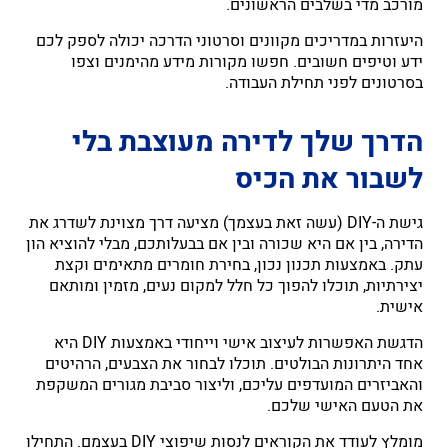
מורכב מדי בשלבים הראשונים.
היעזרות במדריכים מקוונים וסרטוני הדרכה יכולה לספק לכם
ידע וטיפים חשובים. חפשו מקורות מידע מהימנים וצפו
בסרטונים לפני תחילת העבודה.
הדרך שלך לדירה מעוצבת בלי
לשבור את הכיס
גישת ה-DIY (עשה זאת בעצמך) מציעה דרך מצוינת לשדרג את
הדירה, בין אם היא שכורה ובין אם בבעלותכם, מבלי להוציא הון
עתק. באמצעות תכנון נכון, בחירת חומרים מתאימים וקצת
יצירתיות, תוכלו להפוך כל חלל למקום נעים, מזמין ומותאם
אישית.
הדגשת האפשרות לעיצוב אישי וייחודי באמצעות DIY היא
אחד היתרונות הבולטים. תוכלו לבחור את הצבעים, הרהיטים
והאביזרים המועדפים עליכם, וליצור סביבת מגורים המשקפת
את הטעם האישי שלכם.
מומלץ לעודד את הקוראים לנסות שיפוצי DIY בעצמם. התחילו