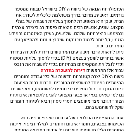
הפופולריות הגואה של גישת ה-DIY בישראל נובעת ממספר
גורמים. ראשית, מדובר בדרך משתלמת כלכלית לשדרג את
הבית, שכן היא מאפשרת לחסוך בעלויות העבודה של בעלי
מקצוע. שנית, אנשים רבים מוצאים סיפוק רב ביצירה עצמית
ובמימוש היצירתיות שלהם. שלישית, בעידן האינטרנט והמידע
הנגיש, קל יותר ללמוד טכניקות שיפוץ שונות ולהתייעץ עם
מומחים ברשת.
ניתן ליראות הרבה משקיעים המחפשים דירות למכירה בחדרה
אשר בוחרים לשפץ בעצמם (DIY) בכדי לחסוך עלויות נוספות
וכדי לנצל את המקסימום מבחינתם בכדי להשביח את הנכס
עבור אלו המחפשים
דירות להשכרה בחדרה
.
גישת ה-DIY יצרה קטגוריות חדשות של כלי עבודה וחומרים
המיועדים במיוחד למשפצים החובבים. חברות רבות מציעות
כיום מגוון רחב של מוצרים ידידותיים למשתמש, המאפשרים
גם למי שאינו בנאי או צבעי מקצועי להגיע לתוצאות איכותיות.
הצורך הגובר מצד משפצים חסרי ניסיון הביא לפיתוח חומרים
שקל להשתמש בהם.
אחד המאפיינים הבולטים של עבודות שיפוץ ובנייה הוא
השימוש בצבעים, חומרי איטום וחומרים למילוי וציפוי. איכות
החומרים הללו משפיעה ישירות על איכות התוצאה הסופית