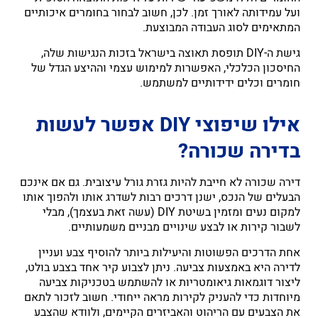
ועל עמידותה לאורך זמן. לכן, חשוב לבחור בחומרים איכותיים
המתאימים לסוג העבודה המבוצעת.
גישת ה-DIY תופסת תאוצה בישראל בזכות הנגישות שלה,
החיסכון הכלכלי, האפשרות למימוש עצמי וההיצע הגדל של
חומרים וכלים ידידותיים למשתמש.
אילו שיפוצי DIY אפשר לעשות
בדירה שכורה?
דירה שכורה לא חייבת להיות גזרת גורל עיצובית. גם אם אינכם
הבעלים של הנכס, ישנן דרכים רבות לשדרג אותו ולהפוך אותו
למקום נעים ומזמין בשיטת DIY (עשה זאת בעצמך), מבלי
לשבור קירות או לבצע שינויים מבניים משמעותיים.
אחת הדרכים הפשוטות והיעילות ביותר להוסיף צבע ועניין
לדירה היא באמצעות צביעה. ניתן לצבוע קיר אחד בצבע בולט,
ליצור דוגמאות גיאומטריות או להשתמש בטכניקות צביעה
מיוחדות כדי להעניק לקירות מראה ייחודי. חשוב לזכור לתאם
את הצבעים עם הריהוט והאביזרים הקיימים, ולוודא שהצבע