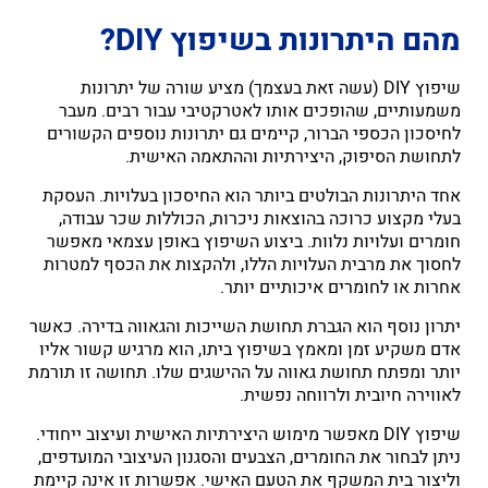
מהם היתרונות בשיפוץ DIY?
שיפוץ DIY (עשה זאת בעצמך) מציע שורה של יתרונות
משמעותיים, שהופכים אותו לאטרקטיבי עבור רבים. מעבר
לחיסכון הכספי הברור, קיימים גם יתרונות נוספים הקשורים
לתחושת הסיפוק, היצירתיות וההתאמה האישית.
אחד היתרונות הבולטים ביותר הוא החיסכון בעלויות. העסקת
בעלי מקצוע כרוכה בהוצאות ניכרות, הכוללות שכר עבודה,
חומרים ועלויות נלוות. ביצוע השיפוץ באופן עצמאי מאפשר
לחסוך את מרבית העלויות הללו, ולהקצות את הכסף למטרות
אחרות או לחומרים איכותיים יותר.
יתרון נוסף הוא הגברת תחושת השייכות והגאווה בדירה. כאשר
אדם משקיע זמן ומאמץ בשיפוץ ביתו, הוא מרגיש קשור אליו
יותר ומפתח תחושת גאווה על ההישגים שלו. תחושה זו תורמת
לאווירה חיובית ולרווחה נפשית.
שיפוץ DIY מאפשר מימוש היצירתיות האישית ועיצוב ייחודי.
ניתן לבחור את החומרים, הצבעים והסגנון העיצובי המועדפים,
וליצור בית המשקף את הטעם האישי. אפשרות זו אינה קיימת