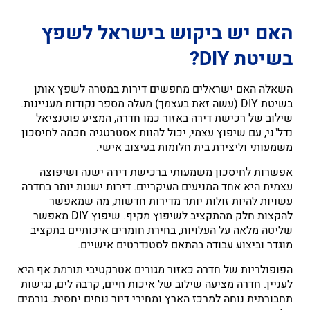
האם יש ביקוש בישראל לשפץ
בשיטת DIY?
השאלה האם ישראלים מחפשים דירות במטרה לשפץ אותן
בשיטת DIY (עשה זאת בעצמך) מעלה מספר נקודות מעניינות.
שילוב של רכישת דירה באזור כמו חדרה, המציע פוטנציאל
נדל"ני, עם שיפוץ עצמי, יכול להוות אסטרטגיה חכמה לחיסכון
משמעותי וליצירת בית חלומות בעיצוב אישי.
אפשרות לחיסכון משמעותי ברכישת דירה ישנה ושיפוצה
עצמית היא אחד המניעים העיקריים. דירות ישנות יותר בחדרה
עשויות להיות זולות יותר מדירות חדשות, מה שמאפשר
להקצות חלק מהתקציב לשיפוץ מקיף. שיפוץ DIY מאפשר
שליטה מלאה על העלויות, בחירת חומרים איכותיים בתקציב
מוגדר וביצוע עבודה בהתאם לסטנדרטים אישיים.
הפופולריות של חדרה כאזור מגורים אטרקטיבי תורמת אף היא
לעניין. חדרה מציעה שילוב של איכות חיים, קרבה לים, נגישות
תחבורתית נוחה למרכז הארץ ומחירי דיור נוחים יחסית. גורמים