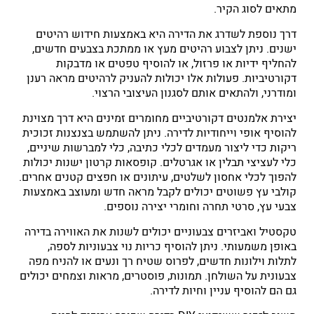
מתאים לסוג הקיר.
דרך נוספת לשדרג את הדירה היא באמצעות חידוש רהיטים
ישנים. ניתן לצבוע רהיטים מעץ או ממתכת בצבעים חדשים,
להחליף ידיות או פרזול, או להוסיף טפטים או מדבקות
דקורטיביות. פעולות אלו יכולות להעניק לרהיטים מראה רענן
ומודרני, ולהתאים אותם לסגנון העיצובי הרצוי.
יצירת אלמנטים דקורטיביים מחומרים זמינים היא דרך מצוינת
להוסיף אופי וייחודיות לדירה. ניתן להשתמש בצנצנות זכוכית
ריקות כדי ליצור מעמדים לכלי כתיבה, כלי למברשות שיניים,
כלי לעציצי תבלין או אגרטלים. קופסאות קרטון ישנות יכולות
להפוך לכלי אחסון לשלטים, עיתונים או חפצים קטנים אחרים.
קולבי עץ פשוטים יכולים לקבל מראה חדש ומעוצב באמצעות
צבעי עץ, סרטי תחרה וחומרי יצירה נוספים.
טקסטיל ואביזרים צבעוניים יכולים לשנות את האווירה בדירה
באופן משמעותי. ניתן להוסיף כריות נוי צבעוניות לספה,
לתלות וילונות חדשים, לפרוס שטיח רך ונעים או להניח מפה
צבעונית על השולחן. תמונות, פוסטרים, מראות וצמחים יכולים
גם הם להוסיף עניין וחיות לדירה.