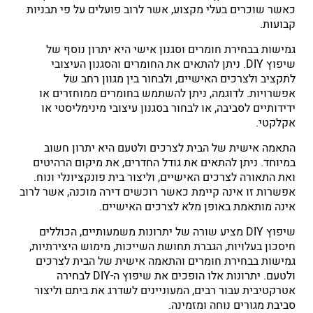
כאשר שוכרים בעלי מקצוע, אשר לרוב פועלים על פי תבניות
קבועות.
גמישות בבחירת חומרים וסגנון אישי היא יתרון נוסף של
שיפוץ DIY. ניתן להתאים את החומרים והסגנון העיצובי
לתקציב ולצרכים האישיים, ולבחור בין מגוון רחב של
אפשרויות. לדוגמה, ניתן להשתמש בחומרים ממוחזרים או
ידידותיים לסביבה, או לבחור בסגנון עיצובי מינימליסטי או
אקלקטי.
התאמה אישית של הבית לצרכים ולטעם היא יתרון חשוב
במיוחד. ניתן להתאים את גודל החדרים, את מיקום הרהיטים
ואת התאורה לצרכים האישיים, וליצור בית פונקציונלי ונוח.
אפשרות זו אינה קיימת כאשר רוכשים דירה מוכנה, אשר לרוב
אינה מותאמת באופן מלא לצרכים האישיים.
שיפוץ DIY מציע שורה של יתרונות משמעותיים, הכוללים
חיסכון בעלויות, הגברת תחושת השייכות, מימוש היצירתיות,
גמישות בבחירת חומרים והתאמה אישית של הבית לצרכים
ולטעם. יתרונות אלו הופכים את שיפוץ ה-DIY לבחירה
אטרקטיבית עבור רבים, המעוניינים לשדרג את ביתם וליצור
סביבת מגורים נוחה ומזמינה.