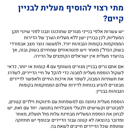
מתי רצוי להוסיף מעלית לבניין
קיים?
יש עשרות אלפי בנייני מגורים שתוכננו ונבנו לפני שינוי תקן
המעליות, לכן בבניין ישן ללא מעלית הערך של הדירות
הממוקמות בקומות הגבוהות יורד, ולמעשה נוצר מצב אבסורדי
בשוק הנדל"ן מאחר ויש פנטהאוזים שמחירם בשוק גבוה, אך
בהיעדר מעלית אין ישראלים הקופצים על הדירה.
אם אתם גרים בבניין מגורים משותף עם 4 קומות או יותר, כדאי
לשקול הוספת מעלית למבנה כדי להקל על חיי הדיירים, לשדרג
את תשתיות המבנה, לשפר את איכות החיים ולאפשר לדיירים
מבוגרים להגיע בנוחות לדירות שלהם הממוקמות בקומות
הגבוהות בבניין.
הוספת מעלית נחוצה גם למשפחות עם תינוקות וילדים קטנים,
למבוגרים וקשישים ולבעלי מוגבלויות בתנועה. יחד עם זאת, יש
לבחון את הוספת המעלית מבחינת עלות מול תועלת, מאחר
ומדובר בהוצאה לא קטנה עבור הדיירים ובנוסף יש תחזוקה
שוטפת שכל הדיירים חייבים לשאת בה.