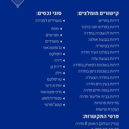
קישורים מומלצים:
סוגי נכסים:
דירות בחריש
משרדים למכירה
דירות בפרדס חנה כרכור
חנות
דירות להשכרה בחדרה
מגרשים
דירות בגבעת אולגה
משרדים
דירות בקיסריה
גג/פנטהאוז
דירות במרכז העיר חדרה
דופלקס
דירות בגבעת עדה
דירה
דירות בשכונת הפארק בחדרה
דירת גן
דירות בשכונת ניסן בחדרה
וילה
דירות בחדרה הצעירה
טריפלקס
דירות בעין הים חדרה
יחידת דיור
דירות בנווה חיים חדרה
מיני-פנטהאוז
דירות בבית אליעזר חדרה
סטודיו/לופט
מדיניות פרטיות
קוטג'/פרטי
הַצְהָרַת נְגִישׁוּת
פרטי התקשרות:
(בניין הבלוק) האומן 8 חדרה