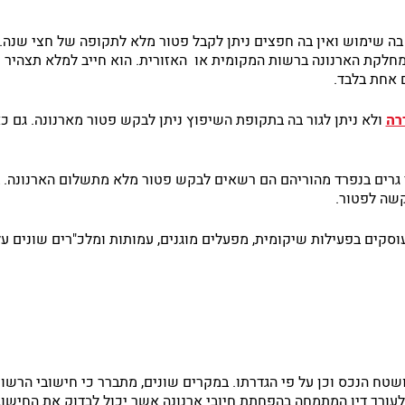
 בה שימוש ואין בה חפצים ניתן לקבל פטור מלא לתקופה של חצי שנה
לקת הארנונה ברשות המקומית או האזורית. הוא חייב למלא תצהיר מי
 אחת בלבד.
רה
ולא ניתן לגור בה בתקופת השיפוץ ניתן לבקש פטור מארנונה. גם 
 גרים בנפרד מהוריהם הם רשאים לבקש פטור מלא מתשלום הארנונה. במי
בקשה לפטור.
וסקים בפעילות שיקומית, מפעלים מוגנים, עמותות ומלכ"רים שונים ע
ושטח הנכס וכן על פי הגדרתו. במקרים שונים, מתברר כי חישובי הרשות
לעורך דין המתמחה בהפחתת חיובי ארנונה אשר יכול לבדוק את החישו