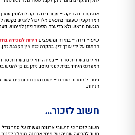
להלן המקרים בהם ניתן לקבל פטור מלא מארנונה
אחזקת דירה ריקה
– עבור דירה ריקה לחלוטין שאין
המקרקעין שעומד בתנאים אלו יכול להגיש בקשה למח
מוגשת מראש ולא בדיעבד. הפטור ניתן למימוש פעם
שיפוץ דירה
– במידה ומשפצים
דירות למכירה בחד
החתום על ידי עורך דין. במקרה כזה אין הקצבת זמן.
חיילים בשירות סדיר
– במידה וחיילים בשירות סדיר
המפרנס היחיד בבית לפני גיוסו, ניתן גם כן להגיש 
פטור למוסדות שונים
– ישנם מוסדות וגופים אשר ע
הנחות.
חשוב לזכור…
חשוב לזכור כי חישובי ארנונה נעשים על סמך גודל 
חשד לקביעה שגויה של מיסי ארנונה, מומלץ לפנות 