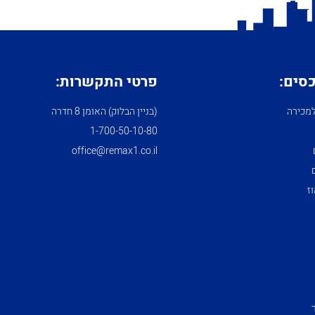
כסים:
פרטי התקשרות:
מכירה
(בניין הבלוק) האומן 8 חדרה
1­-700­-50-­10-­80
office@remax1.co.il
ז