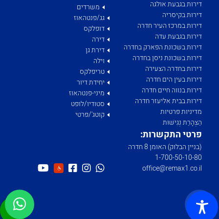
דירות בגבעת אולגה
משרדים
דירות בקיסריה
גג/פנטהאוז
דירות במרכז העיר חדרה
דופלקס
דירות בגבעת עדה
דירה
דירות בשכונת הפארק בחדרה
דירת גן
דירות בשכונת ניסן בחדרה
וילה
דירות בחדרה הצעירה
טריפלקס
דירות בעין הים חדרה
יחידת דיור
דירות בנווה חיים חדרה
מיני-פנטהאוז
דירות בבית אליעזר חדרה
סטודיו/לופט
מדיניות פרטיות
קוטג'/פרטי
הַצְהָרַת נְגִישׁוּת
פרטי התקשרות:
(בניין הבלוק) האומן 8 חדרה
1­-700­-50-­10-­80
office@remax1.co.il