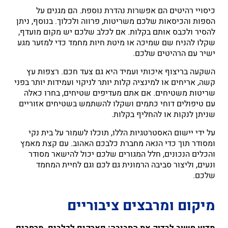
כיסויי רהיטים הם אפשרות נהדרת נוספת. הם מגנים על
הספות והכיסאות שלכם משריטות, פרווה ולכלוך. בנוסף, ניתן
להסיר ולכבס אותם בקלות. אם לכלב שלכם יש מקום מועדף,
שקלו להניח שם שמיכה או מיטת חיות מחמד כדי למזער מגע
ישיר עם הרהיטים שלכם.
השקעה בריצוף איכותי ועמיד היא גם צעד חכם. רצפות עץ
קשה, אריחים או למינציה קלות יותר לניקוי ועמידות יותר בפני
שריטות משטיחים. אם אתם מעדיפים שטיחים, בחרו כאלה
עם טיפולים דוחי כתמים ושקלו להשתמש בשטיחים אזוריים
שניתן לנקות או להחליף בקלות.
על ידי יישום האסטרטגיות הללו, תוכלו לשמור על בית נקי
ומסודר תוך כדי הנאה מחברת כלבכם האהוב. עם קצת מאמץ
והכלים הנכונים, חלל המגורים שלכם יכול להישאר מסודר
ונעים, וליצור סביבה הרמונית גם לכם וגם לחיית המחמד
שלכם.
מיקום ומרבצים ציבוריים
מדוע חשוב לבדוק את הסביבה: פארקים לכלבים, מרחבים