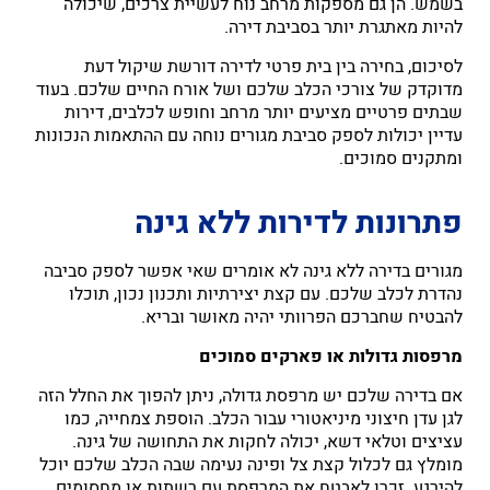
בשמש. הן גם מספקות מרחב נוח לעשיית צרכים, שיכולה
להיות מאתגרת יותר בסביבת דירה.
לסיכום, בחירה בין בית פרטי לדירה דורשת שיקול דעת
מדוקדק של צורכי הכלב שלכם ושל אורח החיים שלכם. בעוד
שבתים פרטיים מציעים יותר מרחב וחופש לכלבים, דירות
עדיין יכולות לספק סביבת מגורים נוחה עם ההתאמות הנכונות
ומתקנים סמוכים.
פתרונות לדירות ללא גינה
מגורים בדירה ללא גינה לא אומרים שאי אפשר לספק סביבה
נהדרת לכלב שלכם. עם קצת יצירתיות ותכנון נכון, תוכלו
להבטיח שחברכם הפרוותי יהיה מאושר ובריא.
מרפסות גדולות או פארקים סמוכים
אם בדירה שלכם יש מרפסת גדולה, ניתן להפוך את החלל הזה
לגן עדן חיצוני מיניאטורי עבור הכלב. הוספת צמחייה, כמו
עציצים וטלאי דשא, יכולה לחקות את התחושה של גינה.
מומלץ גם לכלול קצת צל ופינה נעימה שבה הכלב שלכם יוכל
להירגע. זכרו לאבטח את המרפסת עם רשתות או מחסומים