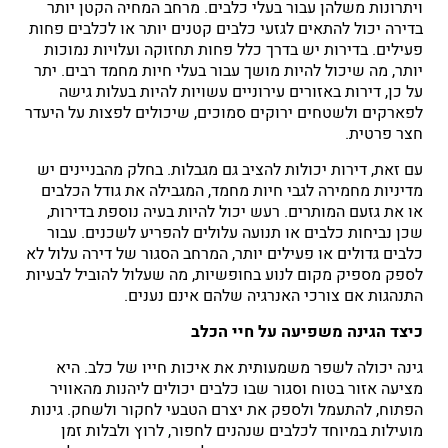
ויתרונות משלהן עבור בעלי כלבים. מרחב המחיה הקטן יותר
בדירה יכול להתאים לגזעי כלבים קטנים יותר או לכלבים פחות
פעילים. בדירות יש בדרך כלל פחות תחזוקה ועלויות נמוכות
יותר, מה שיכול להיות מושך עבור בעלי חיות מחמד רבים. יתר
על כן, דירות באזורים עירוניים עשויות להיות בעלות גישה
לפארקים ולשטחים ירוקים סמוכים, שיכולים לפצות על היעדר
חצר פרטית.
עם זאת, דירות יכולות להציב גם מגבלות. בחלק מהבניינים יש
מדיניות מחמירה לגבי חיות מחמד, המגבילה את גודל הכלבים
או את גזעם המותרים. רעש יכול להיות בעיה נוספת בדירות,
שכן נביחות כלבים או תנועה עלולים להפריע לשכנים. עבור
כלבים גדולים או פעילים יותר, המרחב הסגור של דירה עלול לא
לספק מספיק מקום לנוע בחופשיות, מה שעלול להוביל לבעיות
התנהגות אם צורכי האנרגיה שלהם אינם נענים.
כיצד הגינה משפיעה על חיי הכלב
גינה יכולה לשפר משמעותית את איכות חייו של כלב. היא
מציעה אזור בטוח וסגור שבו כלבים יכולים ליהנות מהאוויר
הפתוח, להתעמל ולספק את יצרם הטבעי לחקור ולשחק. גינות
מועילות במיוחד לכלבים שנהנים לחפור, לרוץ ולבלות זמן