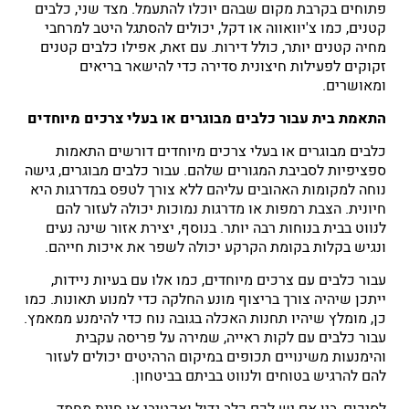
פתוחים בקרבת מקום שבהם יוכלו להתעמל. מצד שני, כלבים
קטנים, כמו צ'יוואווה או דקל, יכולים להסתגל היטב למרחבי
מחיה קטנים יותר, כולל דירות. עם זאת, אפילו כלבים קטנים
זקוקים לפעילות חיצונית סדירה כדי להישאר בריאים
ומאושרים.
התאמת בית עבור כלבים מבוגרים או בעלי צרכים מיוחדים
כלבים מבוגרים או בעלי צרכים מיוחדים דורשים התאמות
ספציפיות לסביבת המגורים שלהם. עבור כלבים מבוגרים, גישה
נוחה למקומות האהובים עליהם ללא צורך לטפס במדרגות היא
חיונית. הצבת רמפות או מדרגות נמוכות יכולה לעזור להם
לנווט בבית בנוחות רבה יותר. בנוסף, יצירת אזור שינה נעים
ונגיש בקלות בקומת הקרקע יכולה לשפר את איכות חייהם.
עבור כלבים עם צרכים מיוחדים, כמו אלו עם בעיות ניידות,
ייתכן שיהיה צורך בריצוף מונע החלקה כדי למנוע תאונות. כמו
כן, מומלץ שיהיו תחנות האכלה בגובה נוח כדי להימנע ממאמץ.
עבור כלבים עם לקות ראייה, שמירה על פריסה עקבית
והימנעות משינויים תכופים במיקום הרהיטים יכולים לעזור
להם להרגיש בטוחים ולנווט בביתם בביטחון.
לסיכום, בין אם יש לכם כלב גדול ואקטיבי או חיית מחמד