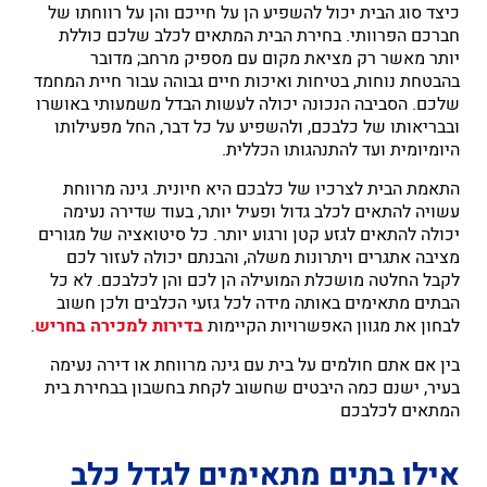
כיצד סוג הבית יכול להשפיע הן על חייכם והן על רווחתו של
חברכם הפרוותי. בחירת הבית המתאים לכלב שלכם כוללת
יותר מאשר רק מציאת מקום עם מספיק מרחב; מדובר
בהבטחת נוחות, בטיחות ואיכות חיים גבוהה עבור חיית המחמד
שלכם. הסביבה הנכונה יכולה לעשות הבדל משמעותי באושרו
ובבריאותו של כלבכם, ולהשפיע על כל דבר, החל מפעילותו
היומיומית ועד להתנהגותו הכללית.
התאמת הבית לצרכיו של כלבכם היא חיונית. גינה מרווחת
עשויה להתאים לכלב גדול ופעיל יותר, בעוד שדירה נעימה
יכולה להתאים לגזע קטן ורגוע יותר. כל סיטואציה של מגורים
מציבה אתגרים ויתרונות משלה, והבנתם יכולה לעזור לכם
לקבל החלטה מושכלת המועילה הן לכם והן לכלבכם. לא כל
הבתים מתאימים באותה מידה לכל גזעי הכלבים ולכן חשוב
לבחון את מגוון האפשרויות הקיימות
בדירות למכירה בחריש
.
בין אם אתם חולמים על בית עם גינה מרווחת או דירה נעימה
בעיר, ישנם כמה היבטים שחשוב לקחת בחשבון בבחירת בית
המתאים לכלבכם
אילו בתים מתאימים לגדל כלב