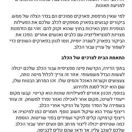
למניעת תאונות.
למי שאין מרפסת, פארקים סמוכים הם בגדר הצלה של ממש.
ביקורים קבועים בפארק מספקים לכלב שלכם את הפעילות
הגופנית וזמן האיכות בחוץ שהוא זקוק להם. זוהי גם הזדמנות
מצוינת לסוציאליזציה עם כלבים ואנשים אחרים. הפכו את
הביקור בפארק לשגרה יומית, ונסו לגוון בפארקים השונים כדי
לשמור על עניין עבור הכלב.
התאמת הבית לצרכים של הכלב
בתוך הדירה, הקדשת פינה ספציפית עבור הכלב שלכם יכולה
לעשות הבדל משמעותי. אזור זה צריך לכלול מיטה נוחה,
צעצועים וקערות האוכל והמים שלו. זהו המרחב הבטוח שלו,
שם הוא יכול לסגת ולהירגע.
בנוסף, תכנון אזורים לפעילויות שונות הוא קריטי. קבעו מקום
ייעודי לשינה, מקום אחר לאכילה ואזור נפרד למשחק. זה עוזר
בשמירה על הסדר ומקל על הניקוי אחרי הכלב.
ריצוף עמיד הוא שיקול חשוב נוסף. חומרים כמו למינציה או
ריצוף קרמיקה קלים לניקוי ועמידים בפני שריטות. הוספת
כמה שטיחים יכולה ליצור מרחב חם ונעים יותר עבור הכלב
שלכם לשכב עליו, אך ודאו שהם קלים לכביסה.