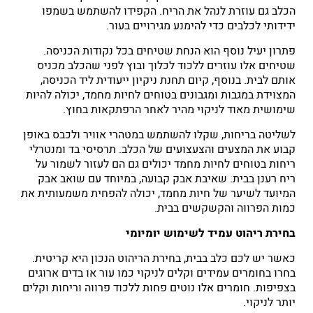
הכלב גם עוזרת לנהל את הריח. הקפידו להשתמש בשמפו
ידידותי לכלבים כדי להימנע מגירויים בעור.
פתרון יעיל נוסף הוא הנחת שטיחים בכל נקודות הכניסה.
שטיחים אלו עוזרים ללכוד לכלוך ובוץ לפני שהכלב מכניס
אותם לבית. בנוסף, קיום תחנת ניקיון ייעודית ליד הכניסה,
המצוידת במגבות ומגבונים בטוחים לחיות מחמד, יכולה להיות
שימושית מאוד לניקוי מהיר לאחר הרפתקאות בחוץ.
לשליטה בריחות, שקלו להשתמש במטהרי אוויר ולכבס באופן
קבוע את המצעים והצעצועים של הכלב. תרסיסי בד ומנטרלי
ריחות בטוחים לחיות מחמד יכולים גם הם לעזור לשמור על
ריח רענן בבית. שאיבת אבק קבועה, במיוחד עם שואב אבק
המיועד לשיער של חיות מחמד, יכולה להפחית משמעותית את
כמות הפרווה והקשקשים בבית.
בחירת ריהוט עמיד לשימוש יומיומי
כאשר יש לכם כלב בבית, בחירת הריהוט הנכון היא קריטית.
בחרו בחומרים עמידים וקלים לניקוי כמו עור או בדים ארוגים
בצפיפות. חומרים אלו נוטים פחות ללכוד פרווה וריחות וקלים
יותר לניקוי.