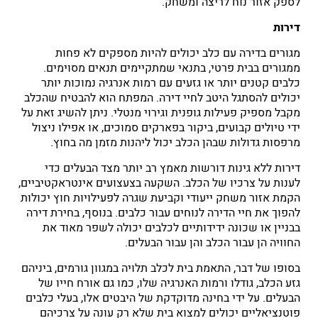
לספק אזור נוח לריצה ומשחק.
דירות
מגורים בדירה עם כלב יכולים להיות מספקים לא פחות
ממגורים בבית פרטי, בתנאי שמתקיימים תנאים מסוימים.
כלבים קטנים יותר או גזעים עם רמות אנרגיה נמוכות יותר
יכולים להסתגל היטב לחיי דירה. המפתח הוא להבטיח שהכלב
מקבל מספיק פעילות גופנית וגירוי מנטלי. ניתן להשיג זאת על
ידי טיולים קבועים, ביקור בפארקים סמוכים, או אפילו ניצול
מרפסות גדולות שבהן הכלב יכול ליהנות מזמן מה בחוץ.
דירות ללא גינות דורשות מאמץ רב יותר מצד הבעלים כדי
לענות על צרכיו של הכלב. השקעה בצעצועים אינטראקטיביים,
הקמת אזור משחק ייעודי וקביעת שגרה לפעילויות חוץ יכולות
להפוך את חיי הדירה לנוחים עבור כלבים. בנוסף, בחירת דירה
בבניין או שכונה ידידותיים לכלבים יכולה לשפר מאוד את
החוויה הן עבור הכלב והן עבור הבעלים.
בסופו של דבר, התאמת בית לכלב תלויה במגוון גורמים, ביניהם
גזע הכלב, גודלו ורמות האנרגיה שלו, כמו גם אורח חייו של
הבעלים. על ידי בחינה מדוקדקת של היבטים אלו, בעלי כלבים
פוטנציאליים יכולים למצוא בית שלא רק עונה על צרכיהם