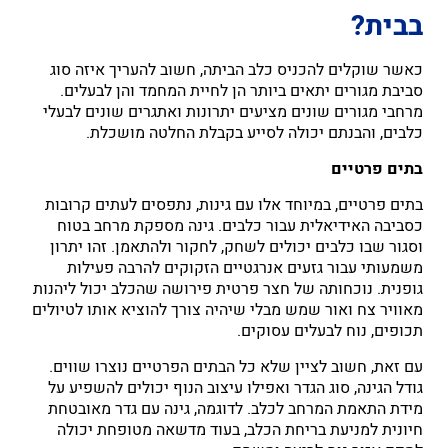
בבית?
כאשר שוקלים להכניס כלב הביתה, חשוב להעריך איזה סוג
סביבת מגורים יתאים ביותר הן לחיית המחמד והן לבעלים.
מרחבי מגורים שונים מציעים יתרונות ואתגרים שונים לבעלי
כלבים, והבנתם יכולה לסייע בקבלת החלטה מושכלת.
בתים פרטיים
בתים פרטיים, במיוחד אלו עם גינות, נתפסים לעתים קרובות
כסביבה האידיאלית עבור כלבים. גינה מספקת מרחב בטוח
וסגור שבו כלבים יכולים לשחק, לחקור ולהתאמן. זהו יתרון
משמעותי עבור גזעים אנרגטיים הזקוקים להרבה פעילות
גופנית. נוכחותה של חצר פרטית פירושה שהכלב יכול ליהנות
מאוויר צח ואור שמש מבלי שיהיה צורך להוציא אותו לטיולים
תכופים, נוח לבעלים עסוקים.
עם זאת, חשוב לציין שלא כל הבתים הפרטיים נוצרו שווים.
גודל הגינה, סוג הגדר ואפילו עיצוב הנוף יכולים להשפיע על
מידת התאמת המרחב לכלב. לדוגמה, גינה עם גדר מאובטחת
חיונית למניעת בריחת הכלב, בעוד מדשאה מטופחת יכולה