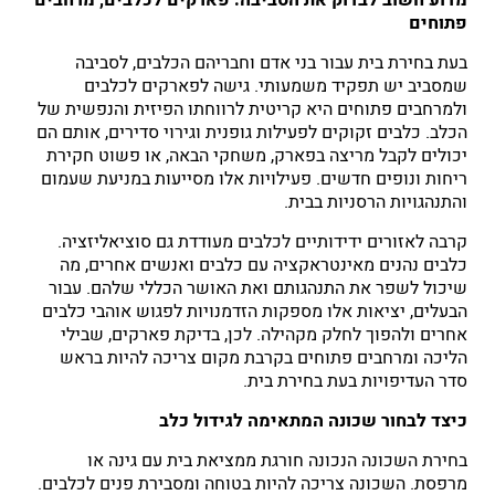
פתוחים
בעת בחירת בית עבור בני אדם וחבריהם הכלבים, לסביבה
שמסביב יש תפקיד משמעותי. גישה לפארקים לכלבים
ולמרחבים פתוחים היא קריטית לרווחתו הפיזית והנפשית של
הכלב. כלבים זקוקים לפעילות גופנית וגירוי סדירים, אותם הם
יכולים לקבל מריצה בפארק, משחקי הבאה, או פשוט חקירת
ריחות ונופים חדשים. פעילויות אלו מסייעות במניעת שעמום
והתנהגויות הרסניות בבית.
קרבה לאזורים ידידותיים לכלבים מעודדת גם סוציאליזציה.
כלבים נהנים מאינטראקציה עם כלבים ואנשים אחרים, מה
שיכול לשפר את התנהגותם ואת האושר הכללי שלהם. עבור
הבעלים, יציאות אלו מספקות הזדמנויות לפגוש אוהבי כלבים
אחרים ולהפוך לחלק מקהילה. לכן, בדיקת פארקים, שבילי
הליכה ומרחבים פתוחים בקרבת מקום צריכה להיות בראש
סדר העדיפויות בעת בחירת בית.
כיצד לבחור שכונה המתאימה לגידול כלב
בחירת השכונה הנכונה חורגת ממציאת בית עם גינה או
מרפסת. השכונה צריכה להיות בטוחה ומסבירת פנים לכלבים.