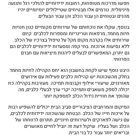
חפשו מדרכות מטופחות, רחובות ידידותיים להולכי רגל ותנועה
מינימלית. גורמים אלו מבטיחים שטיילולים יומיומיים יהיו
מהנים ובטוחים הן עבור הכלב והן עבור הבעלים.
בנוסף, שקלו את נוכחותם של שירותים מקומיים כגון חנויות
חיות מחמד, מרפאות וטרינריות ומספרות לכלבים. קיום
שירותים אלו בקרבת מקום מקל על טיפול בצרכיו של הכלב
ללא נסיעות ארוכות. בתי קפה ומסעדות ידידותיים לכלבים הם
גם יתרון, המאפשרים לבעלים ליהנות מיציאות עם חברם
הפרוותי.
היבט נוסף שיש לקחת בחשבון הוא יחס הקהילה לחיות מחמד.
בחלק מהשכונות יש קהילות כלבים פעילות עם אירועים
מאורגנים, שיעורי אילוף וקבוצות תמיכה. מעורבות בקהילה כזו
יכולה לספק משאבים ותמיכה יקרי ערך לבעלי כלבים, מה
שהופך את חוויית גידול הכלב למספקת יותר.
המיקום והמרחבים הציבוריים סביב הבית יכולים להשפיע רבות
על איכות חייו של הכלב. הבטחת שהשכונה ידידותית לכלבים,
עם גישה לפארקים ולשירותים חיוניים, תתרום לרווחתו של
הכלב ושל בעליו. שיקול דעת זה יוביל לחיים מאושרים
ובריאים יותר עבור כל בני הבית.