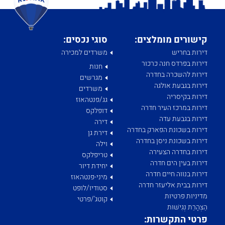
קישורים מומלצים:
סוגי נכסים:
דירות בחריש
משרדים למכירה
דירות בפרדס חנה כרכור
חנות
דירות להשכרה בחדרה
מגרשים
דירות בגבעת אולגה
משרדים
דירות בקיסריה
גג/פנטהאוז
דירות במרכז העיר חדרה
דופלקס
דירות בגבעת עדה
דירה
דירות בשכונת הפארק בחדרה
דירת גן
דירות בשכונת ניסן בחדרה
וילה
דירות בחדרה הצעירה
טריפלקס
דירות בעין הים חדרה
יחידת דיור
דירות בנווה חיים חדרה
מיני-פנטהאוז
דירות בבית אליעזר חדרה
סטודיו/לופט
מדיניות פרטיות
קוטג'/פרטי
הַצְהָרַת נְגִישׁוּת
פרטי התקשרות: