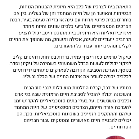
התאמת בית לצרכיו של כלב היא חיונית להבטחת הנוחות,
הבטיחות והאושר הן של חיית המחמד והן של בעליה. בין אם
בוחרים בבית פרטי מרווח עם גינה או בדירה נעימה בעיר, הבנת
הצרכים הספציפיים של גזעי כלבים שונים וחיות מחמד
אינדיבידואליות היא חיונית. בית מתוכנן היטב יכול להציע
מרחבים ייעודיים לשינה, אכילה ומשחק, מה שהופך את החיים
לקלים ומהנים יותר עבור כל המעורבים.
שיקול גורמים כמו ריצוף עמיד, גדרות בטיחות ורהיטים קלים
לניקוי יכולים לעשות הבדל משמעותי בשמירה על ניקיון וסדר.
בנוסף, הערכת הסביבה הקרובה לפארקים פתוחים ידידותיים
לכלבים יכולה לשפר את איכות החיים של הכלב ובעליו.
בסופו של דבר, קבלת החלטות מושכלות לגבי סוג הבית
והשכונה יכולה להוביל לסביבת חיים הרמונית שבה בני אדם
וכלבים משגשגים. על בעלי בתים פוטנציאליים להקדיש זמן
להערכת אורח חייהם, הצרכים הספציפיים של חיות המחמד
שלהם והמתקנים הזמינים בשכונות פוטנציאליות. בכך, הם
יכולים להבטיח חיים מאושרים ומספקים עבור חבריהם
הפרוותיים.