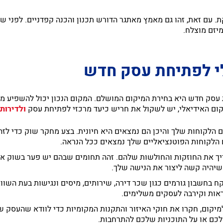
. עם זאת, זהו גם מאמץ מאתגר הדורש תכנון והכנה קפדניים. לפני 
מיזם מוצלח.
י לפתיחת עסק חדש
סק חדש היא בחירת המיקום המושלם. המקום הנכון יכול להשפיע מ
מיקום האידיאלי, יש לשקול את חריש כיעד מרכזי לפתיחת עסק
ולדירות
 הלקוחות שלך והיכן הם נמצאים היא חיונית. בצע מחקר שוק כדי לזה
ם הלקוחות הפוטנציאליים שלך נמצאים ככל הנראה.
ך את החוזקות והחולשות שלהם. זהה תחומים שבהם יש פער בשוק או 
שיהיה קשה ליצור את הנישה שלך.
קח בחשבון גורמים כגון שכר דירה, שירותים, מיסים ונגישות בעת השוו
נראות וקירבה לעסקים משלימים.
יקום, חקרו את חוקי האיזור והתקנות המקומיות כדי לוודא שהעסק שלכ
כם או על התוכניות שלכם להתרחבות.