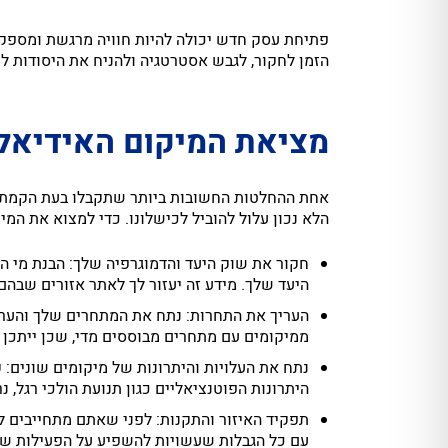
פתיחת עסק חדש יכולה להיות חוויה מרגשת ומספקת
הזמן לחקור, לגבש אסטרטגיה ולהניח את היסודות ל
מציאת המיקום האידיאל
אחת ההחלטות החשובות ביותר שתקבלו בעת הקמת ע
הלא נכון עלול להוביל לכישלונו. כדי למצוא את ה
חקור את שוק היעד והדמוגרפיה שלך: הבנת מי הם
היעד שלך. מידע זה יעזור לך לאתר אזורים שבה
העריך את התחרות: נתח את המתחרים שלך והערי
ממיקומים עם מתחרים מבוססים מדי, שכן ייתכן 
נתח את העלויות והיתרונות של מיקומים שונים: 
היתרונות הפוטנציאליים כגון תנועת הולכי רגל, 
תפקיד האיזור והתקנות: לפני שאתם מתחייבים למ
עם כל הגבלות שעשויות להשפיע על הפעילות של