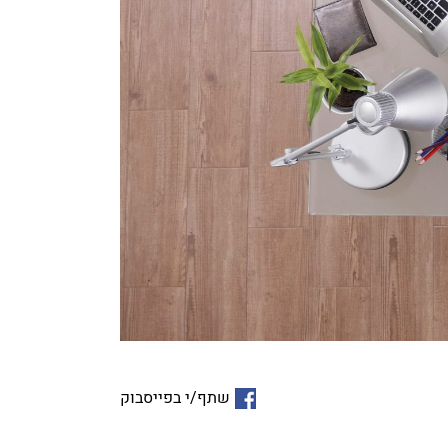
שתף/י בפייסבוק