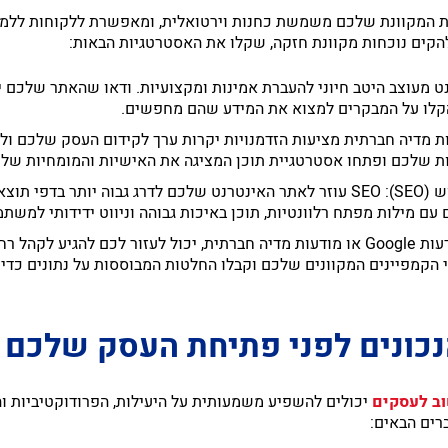
ות המקוונת שלכם משמשת כחנות וירטואלית, ומאפשרת ללקוחות ללמוד
הקים נוכחות מקוונת חזקה, שקלו את האסטרטגיות הבאות:
 מעוצב היטב חיוני להעברת אמינות ומקצועיות. ודאו שהאתר שלכם י
והקלו על המבקרים למצוא את המידע שהם מחפשים.
ות מדיה חברתית מציעות הזדמנויות יקרות ערך לקידום העסק שלכם ול
 שלכם ופתחו אסטרטגיית תוכן המציגה את האישיות והמומחיות של 
יישום אסטרטגיות של אופטימיזציה למנועי חיפוש (SEO): SEO עוזר לאתר האינטרנט שלכם 
ם מילות מפתח רלוונטיות, תוכן באיכות גבוהה וניווט ידידותי למשת
ניצול פרסום וניתוח מקוון: פרסום מקוון, כגון מודעות Google או מודעות מדיה חברתית, יכ
 הקמפיינים המקוונים שלכם וקבלו החלטות המבוססות על נתונים כד
נכונים לפני פתיחת העסק שלכם
ב לעסקים
יכולים להשפיע משמעותית על היעילות, הפרודוקטיביות ו
רים הבאים: