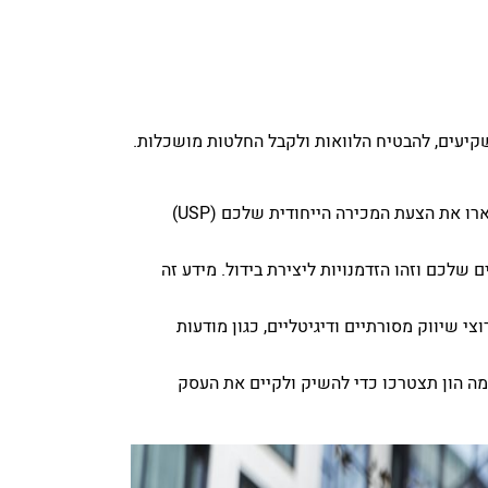
יעים, להבטיח הלוואות ולקבל החלטות מושכלות.
הגדירו את מודל העסק והיעדים שלכם: ציינו בבירור את המטרה של העסק שלכם, המוצרים או השירותים וקהל היעד. תיארו את הצעת המכירה הייחודית שלכם (USP)
לכם וזהו הזדמנויות ליצירת בידול. מידע זה
 שיווק מסורתיים ודיגיטליים, כגון מודעות
מה הון תצטרכו כדי להשיק ולקיים את העסק