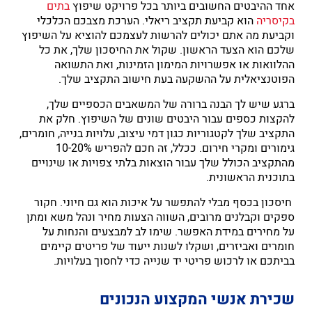
אחד ההיבטים החשובים ביותר בכל פרויקט שיפוץ
בתים
בקיסריה
הוא קביעת תקציב ריאלי. הערכת מצבכם הכלכלי
וקביעת מה אתם יכולים להרשות לעצמכם להוציא על השיפוץ
שלכם הוא הצעד הראשון. שקול את החיסכון שלך, את כל
ההלוואות או אפשרויות המימון הזמינות, ואת התשואה
הפוטנציאלית על ההשקעה בעת חישוב התקציב שלך.
ברגע שיש לך הבנה ברורה של המשאבים הכספיים שלך,
להקצות כספים עבור היבטים שונים של השיפוץ. חלק את
התקציב שלך לקטגוריות כגון דמי עיצוב, עלויות בנייה, חומרים,
גימורים ומקרי חירום. ככלל, זה חכם להפריש 10-20%
מהתקציב הכולל שלך עבור הוצאות בלתי צפויות או שינויים
בתוכנית הראשונית.
חיסכון בכסף מבלי להתפשר על איכות הוא גם חיוני. חקור
ספקים וקבלנים מרובים, השווה הצעות מחיר ונהל משא ומתן
על מחירים במידת האפשר. שימו לב למבצעים והנחות על
חומרים ואביזרים, ושקלו לשנות ייעוד של פריטים קיימים
בביתכם או לרכוש פריטי יד שנייה כדי לחסוך בעלויות.
שכירת אנשי המקצוע הנכונים