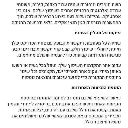
השוו חומרים וגימורים שונים עבור רצפות, קירות, משטחי
עבודה ואלמנטים מרכזיים אחרים בשיפוץ שלכם. אזנו בין
אסתטיקה, עמידות ועלות בעת ביצוע הבחירות שלכם, תוך
התחשבות בגורמים כגון תנאי אקלים, בלאי ודרישות תחזוקה.
פיקוח על תהליך השיפו
שמירה על מעורבות ותקשורת קבועה עם צוות הפרויקט שלך
חיונית לתהליך שיפוץ חלק. קבע קווי תקשורת ברורים וקבע
פגישות התקדמות קבועות כדי להבטיח שכולם מתואמים.
עקוב אחר התקדמות השיפוץ שלך, וטפל בכל בעיה או חשש
באופן מיידי. עקוב אחר תאריכי יעד, תקציבים וכל שינוי
בתוכנית המקורית כדי למזער עיכובים והוצאות נוספות
הוספת הנגיעות האחרונות
כאשר השיפוץ שלכם מתקרב לסיומו, התמקדו בהוספת
הנגיעות האחרונות שיהפכו את ביתכם בקיסריה לייחודי ומזמין
באמת. קשטו את החלל שלכם עם רהיטים, יצירות אמנות
ואביזרים המשקפים את הסגנון האישי שלכם ומשלימים את
נושא העיצוב הכולל.