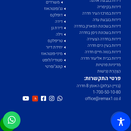
דירות בגבעת אולגה
משרדים
דירות בקיסריה
גג/פנטהאוז
דירות במרכז העיר חדרה
דופלקס
דירות בגבעת עדה
דירה
דירות בשכונת הפארק בחדרה
דירת גן
דירות בשכונת ניסן בחדרה
וילה
דירות בחדרה הצעירה
טריפלקס
דירות בעין הים חדרה
יחידת דיור
דירות בנווה חיים חדרה
מיני-פנטהאוז
דירות בבית אליעזר חדרה
סטודיו/לופט
מדיניות פרטיות
קוטג'/פרטי
הַצְהָרַת נְגִישׁוּת
פרטי התקשרות:
(בניין הבלוק) האומן 8 חדרה
1­-700­-50-­10-­80
office@remax1.co.il