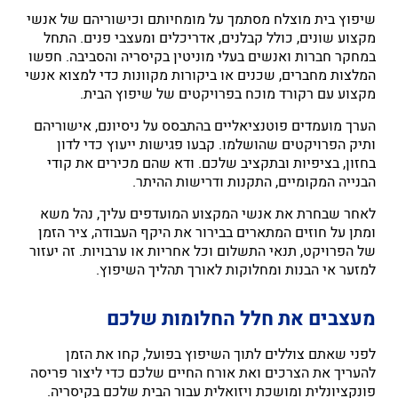
שיפוץ בית מוצלח מסתמך על מומחיותם וכישוריהם של אנשי
מקצוע שונים, כולל קבלנים, אדריכלים ומעצבי פנים. התחל
במחקר חברות ואנשים בעלי מוניטין בקיסריה והסביבה. חפשו
המלצות מחברים, שכנים או ביקורות מקוונות כדי למצוא אנשי
מקצוע עם רקורד מוכח בפרויקטים של שיפוץ הבית.
הערך מועמדים פוטנציאליים בהתבסס על ניסיונם, אישוריהם
ותיק הפרויקטים שהושלמו. קבעו פגישות ייעוץ כדי לדון
בחזון, בציפיות ובתקציב שלכם. ודא שהם מכירים את קודי
הבנייה המקומיים, התקנות ודרישות ההיתר.
לאחר שבחרת את אנשי המקצוע המועדפים עליך, נהל משא
ומתן על חוזים המתארים בבירור את היקף העבודה, ציר הזמן
של הפרויקט, תנאי התשלום וכל אחריות או ערבויות. זה יעזור
למזער אי הבנות ומחלוקות לאורך תהליך השיפוץ.
מעצבים את חלל החלומות שלכם
לפני שאתם צוללים לתוך השיפוץ בפועל, קחו את הזמן
להעריך את הצרכים ואת אורח החיים שלכם כדי ליצור פריסה
פונקציונלית ומושכת ויזואלית עבור הבית שלכם בקיסריה.