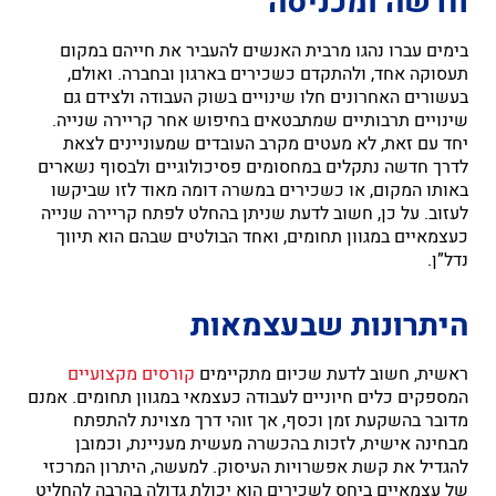
חדשה ומכניסה
בימים עברו נהגו מרבית האנשים להעביר את חייהם במקום
תעסוקה אחד, ולהתקדם כשכירים בארגון ובחברה. ואולם,
בעשורים האחרונים חלו שינויים בשוק העבודה ולצידם גם
שינויים תרבותיים שמתבטאים בחיפוש אחר קריירה שנייה.
יחד עם זאת, לא מעטים מקרב העובדים שמעוניינים לצאת
לדרך חדשה נתקלים במחסומים פסיכולוגיים ולבסוף נשארים
באותו המקום, או כשכירים במשרה דומה מאוד לזו שביקשו
לעזוב. על כן, חשוב לדעת שניתן בהחלט לפתח קריירה שנייה
כעצמאיים במגוון תחומים, ואחד הבולטים שבהם הוא תיווך
נדל”ן.
היתרונות שבעצמאות
ראשית, חשוב לדעת שכיום מתקיימים
קורסים מקצועיים
המספקים כלים חיוניים לעבודה כעצמאי במגוון תחומים. אמנם
מדובר בהשקעת זמן וכסף, אך זוהי דרך מצוינת להתפתח
מבחינה אישית, לזכות בהכשרה מעשית מעניינת, וכמובן
להגדיל את קשת אפשרויות העיסוק. למעשה, היתרון המרכזי
של עצמאיים ביחס לשכירים הוא יכולת גדולה בהרבה להחליט