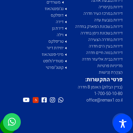
דירות בגבעת אולגה
משרדים
דירות בקיסריה
גג/פנטהאוז
דירות במרכז העיר חדרה
דופלקס
דירות בגבעת עדה
דירה
דירות בשכונת הפארק בחדרה
דירת גן
דירות בשכונת ניסן בחדרה
וילה
דירות בחדרה הצעירה
טריפלקס
דירות בעין הים חדרה
יחידת דיור
דירות בנווה חיים חדרה
מיני-פנטהאוז
דירות בבית אליעזר חדרה
סטודיו/לופט
מדיניות פרטיות
קוטג'/פרטי
הַצְהָרַת נְגִישׁוּת
פרטי התקשרות:
(בניין הבלוק) האומן 8 חדרה
1­-700­-50-­10-­80
office@remax1.co.il