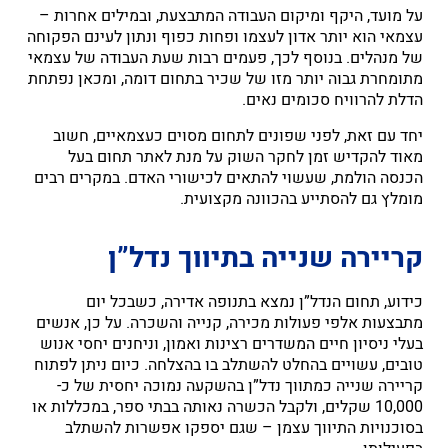
על מועד, היקף ומיקום העבודה המתבצעת, ובמילים אחרות –
עצמאי הוא יותר אדון לעצמו ופחות כפוף ונתון לעינם הפקוחה
של מנהלים. בנוסף לכך, פעמים רבות שעת העבודה של עצמאי
מתומחרת גבוה יותר מזו של שכיר בתחום דומה, ומכאן נפתחת
הדלת להרוויח סכומים נאים.
יחד עם זאת, לפני שפונים לתחום מסוים כעצמאיים, חשוב
מאוד להקדיש זמן לחקר השוק על מנת לאתר תחום בעל
הכנסה הולמת, שעשוי להתאים לכישורי האדם. במקרים רבים
מומלץ גם להסתייע בהכוונה מקצועית.
קריירה שנייה בתיווך נדל”ן
כידוע, תחום הנדל”ן נמצא בתנופה אדירה, כשבכל יום
מתבצעות אלפי פעולות מכירה, קנייה והשכרה. על כן, אנשים
בעלי ניסיון חיים המשדרים רצינות ואמון, וניחנים יחסי אנוש
טובים, עשויים בהחלט להשתלב בו בהצלחה. כיום ניתן לפתוח
קריירה שנייה כמתווך נדל”ן בהשקעה נמוכה יחסית של כ-
10,000 שקלים, ולקבל הכשרה נאותה בבתי ספר, במכללות או
בסוכנויות התיווך עצמן – שגם יספקו אפשרות להשתלב