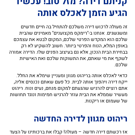
קניתם דירה? מזל טוב! עכשיו
הגיע הזמן לאכלס אותה
זה מעולה לרכוש דירה משלכם להתחיל בה חיים חדשים
ומשגשגים. אנחנו ב-"רימקס מקצוענים" מאמינים שהבית
שלכם הוא המקדש הפרטי שלכם, המקום לבטא את עצמכם
באופן המלא, הנוח והפרטי ביותר. חשוב להשקיע לא רק
בבחירת הבית הנכון, אלא גם בעיצוב הפנים שלו. הדירה אמורה
לשקף את מי שאתם, את התשוקות שלכם ואת האישיות
שלכם.
כדאי לאכלס אותה בריהוט מגוון ומעניין שימלא את החלל.
ייקח דירה ויהפוך אותה לבית. כל פעם שאתם נכנסים אליה,
אתם רוצים להרגיש שהגעתם למקום מנחם, נעים ונוח. ריהוט
מעשיר שממלא את הבית עוזר להרגיש חמימות ונוגד תחושות
של שעמום או ריקנות.
ריהוט מגוון לדירה החדשה
אז רכשתם דירה חדשה – מעולה! קבלו את ברכותינו על הצעד