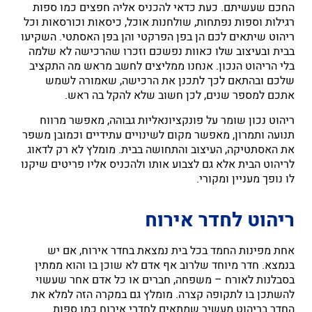
החכם שעשיתם. כעת כדאי להכניס אליה חפצים כמו ספות
רגילות וספות נפתחות, שולחנות אוכל, כיסאות וכורסאות וכל
ריהוט שיתאים לכם הן בפן הפרקטי והן בפן האסתטי. השקיעו
בבית ובעיצוב שלו כאוות נפשכם וזכרו שהרכישה לא שלמה
בלי הריהוט הנכון. אנחנו ממליצים לחשב מראש מה התקציב
שלכם ובהתאם לכך לתכנן את הרכישה, שאמורה לשמש
אתכם למספר שנים, לכן חשוב שלא להקל בה ראש.
ריהוט נכון שומר על פונקציונאליות גבוהה, מאפשר מרווח
תנועה ותמרון, מאפשר מקום לשינויים עתידיים וכמובן משפר
את האסתטיקה, העיצוב והתחושה בבית. מומלץ לא רק לדאוג
לריהוט הבית אלא גם לצבוע אותו ולהכניס אליו פריטים שיקנו
לו נופך מעניין ומקורי.
ריהוט לחדר אירוח
אחת מפינות החמד בכל בית נמצאת בחדר אירוח, אם יש
בנמצא. חדר מיוחד שלרוב אף אדם לא שוכן בו והוא ממתין
בסבלנות לאורח – משפחה, חברים או כל אדם אחר שעשוי
להשתכן בו לתקופה קצרה. מומלץ גם במקרה הזה למלא את
החדר בריהוט מעשיר שמתאים לחדרי אירוח כמו ספות