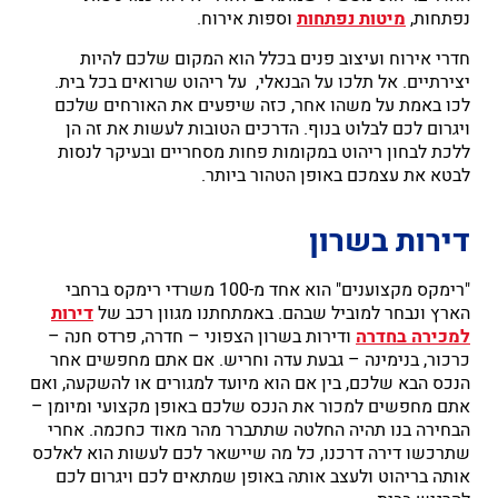
נפתחות,
מיטות נפתחות
וספות אירוח.
חדרי אירוח ועיצוב פנים בכלל הוא המקום שלכם להיות
יצירתיים. אל תלכו על הבנאלי, על ריהוט שרואים בכל בית.
לכו באמת על משהו אחר, כזה שיפעים את האורחים שלכם
ויגרום לכם לבלוט בנוף. הדרכים הטובות לעשות את זה הן
ללכת לבחון ריהוט במקומות פחות מסחריים ובעיקר לנסות
לבטא את עצמכם באופן הטהור ביותר.
דירות בשרון
"רימקס מקצוענים" הוא אחד מ-100 משרדי רימקס ברחבי
הארץ ונבחר למוביל שבהם. באמתחתנו מגוון רכב של
דירות
למכירה בחדרה
ודירות בשרון הצפוני – חדרה, פרדס חנה –
כרכור, בנימינה – גבעת עדה וחריש. אם אתם מחפשים אחר
הנכס הבא שלכם, בין אם הוא מיועד למגורים או להשקעה, ואם
אתם מחפשים למכור את הנכס שלכם באופן מקצועי ומיומן –
הבחירה בנו תהיה החלטה שתתברר מהר מאוד כחכמה. אחרי
שתרכשו דירה דרכנו, כל מה שיישאר לכם לעשות הוא לאלכס
אותה בריהוט ולעצב אותה באופן שמתאים לכם ויגרום לכם