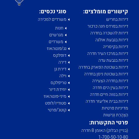
קישורים מומלצים:
סוגי נכסים:
דירות בחריש
משרדים למכירה
דירות בפרדס חנה כרכור
חנות
דירות להשכרה בחדרה
מגרשים
דירות בגבעת אולגה
משרדים
דירות בקיסריה
גג/פנטהאוז
דירות במרכז העיר חדרה
דופלקס
דירות בגבעת עדה
דירה
דירות בשכונת הפארק בחדרה
דירת גן
דירות בשכונת ניסן בחדרה
וילה
דירות בחדרה הצעירה
טריפלקס
דירות בעין הים חדרה
יחידת דיור
דירות בנווה חיים חדרה
מיני-פנטהאוז
דירות בבית אליעזר חדרה
סטודיו/לופט
מדיניות פרטיות
קוטג'/פרטי
הַצְהָרַת נְגִישׁוּת
פרטי התקשרות:
(בניין הבלוק) האומן 8 חדרה
1­-700­-50-­10-­80