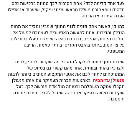
צעד אחד קדימה לבד? אחת הסיבות לכך טמונה ברכישת נכס
מדהים שמאחוריו ישללו מראש ענייני עיקול, שיעבוד או אפילו
הערת אזהרה או הריסה.
כמו כן, כאשר אתם פונים לגוף מתווך שמבין ומכיר את תחום
הנדל"ן והדירות, אתם למעשה מאפשרים לעצמכם לפעול אל
מול גורמי חוק אמינים, נכונים וכאלה שייצגו ויפעלו בשבילכם
על צד הטוב ביותר בהיבט הקריטי ביותר כאמור, ההיבט
המשפטי.
שירות נוסף שתוכלו לקבל הוא כל מה שקשור לבניין, לבית
ולצרכיו בהווה ובעתיד, אחד מהם קשור גם בסיוע של
המתווכחים לתווך לכם את אנשי המקצוע הטובים ביותר לרבות
מנעולן עד הבית
. באמצעות הכרות מעמיקה עם אותו מנעולן
תקבלו עסקה משתלמת ובטוחה מול אדם מורשה לכך, בעל
שקיפות מלאה ובעיקר אחד כזה שיכול להציג תעודת יושרה
והסמכה.