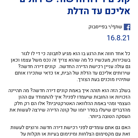
אליכם עד הדלת
שתף/י בפייסבוק
16.8.21
כל אחד חווה את הרגע בו הוא מגיע לתבונה כי די לו לגור
בשכירות, מעכשיו כל מה שהוא צריך זה נכס משל עצמו וכאן
גם עולה עניין רכישת הדירה החדשה. קונים דירה חדשה?
שירותים אליכם עד הדלת של הבית, אז כדאי שתכירו אותם
שתיהיו מוכנים בעת הצורך.
בשלב הזה הוא תוהה איך באמת קונים דירה חדשה? מה תהיינה
הזכויות או החובות שיעמדו לפניו? איך להתמודד עם ההון
העצמי ומהי באמת ההלוואה האטרקטיבית? אלו הם רק חלק
מהדברים שיעלו בסדר יומו של קונה הדירה שירצה לעשות את
העסקה הטובה ביותר.
האם גם אתם עומדים לפני רכישת דירה חדשה ורוצים לעשות
זאת עם מקסימום הצלחות ומינימום בעיות או תקלות על