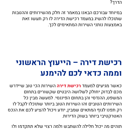
הדרך?
במיוחד עבורכם הבאנו במאמר זה חלק מהשירותים וההטבות
שתוכלו להשיג במעמד רכישת הדירה לו רק תעשו זאת
באמצעות נותני השירות המתאימים לכך.
רכישת דירה – הייעוץ הראשוני
וממה כדאי לכם להימנע
כאשר מגיעים למעמד
רכישת דירה
השירות הכי טוב שיידרש
מכם לבדוק יחולק לשלושה היבטים שקשורים בתחום
המשפט, ההנדסי והן בתחום הפיננסי. למעשה מבין כל
השירותים הטובים זהו השירות הטוב ביותר שתוכלו לקבל לו
רק תפנו לגוף המתאים שמבין, יודע ויכול להציע לכם את הנכס
האטרקטיבי ביותר בשוק הדירות.
תוהים מה יכול חלילה להשתבש ולמה רצוי שלא תתקדמו ולו