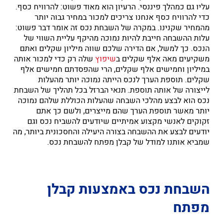
עליו גם כמהלך פיננסי. הרעיון הוא מאוד פשוט: להרוויח כסף.
כדי להרוויח כסף אנחנו צריכים למכור במחיר גבוה יותר
מהמחיר שקנינו. במקרה של השבחת נכס זה אומר דבר פשוט:
עלות ההשבחה חייבת להיות נמוכה מהיקף עליית השווי של
הנכס. כך למשל, אם הדירה שלכם שווה מיליון שקלים ואתם
משקיעים מאה אלף שקלים ב
שיפוץ
שלה רק כדי למכור אותה
במיליון וחמישים אלף שקלים, הרי שהפסדתם חמישים אלף
שקלים. תוספת הערך לנכס הייתה נמוכה יותר מהעלות
לייצורה של אותה תוספת. תנאי הברזל בכל תהליך של השבחת
נכס הוא לבצע מהלכי השבחה שהעלות הכוללת שלהם נמוכה
יותר מאשר תוספת הערך שהם מייצרים, ולשם כך אתם
זקוקים לאנשי מקצוע אמיתיים שיודעים להשביח נכס וגם
יודעים לבצע את ההשבחה בצורה היעילה והחסכונית ביותר, מה
שמביא אותנו למודל של קבלן מפתח להשבחת נכס.
השבחת נכס באמצעות קבלן
מפתח