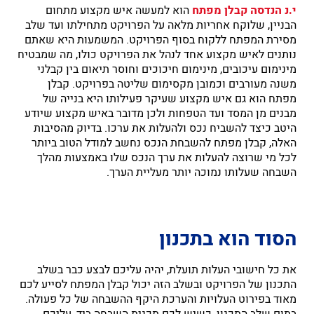
י.נ הנדסה קבלן מפתח
הוא למעשה איש מקצוע מתחום
הבניין, שלוקח אחריות מלאה על הפרויקט מתחילתו ועד שלב
מסירת המפתח ללקוח בסוף הפרויקט. המשמעות היא שאתם
נותנים לאיש מקצוע אחד לנהל את הפרויקט כולו, מה שמבטיח
מינימום עיכובים, מינימום חיכוכים וחוסר תיאום בין קבלני
משנה מעורבים וכמובן מקסימום שליטה בפרויקט. קבלן
מפתח הוא גם איש מקצוע שעיקר פעילותו היא בנייה של
מבנים מן המסד ועד הטפחות ולכן מדובר באיש מקצוע שיודע
היטב כיצד להשביח נכס ולהעלות את ערכו. בדיוק מהסיבות
האלה, קבלן מפתח להשבחת הנכס נחשב למודל הטוב ביותר
לכל מי שרוצה להעלות את ערך הנכס שלו באמצעות מהלך
השבחה שעלותו נמוכה יותר מעליית הערך.
הסוד הוא בתכנון
את כל חישובי העלות תועלת, יהיה עליכם לבצע כבר בשלב
התכנון של הפרויקט ובשלב הזה יכול קבלן המפתח לסייע לכם
מאוד בפירוט העלויות והערכת היקף ההשבחה של כל פעולה.