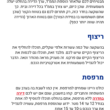
מבטיחים לכם שלאחר הוספת הממ"ד, ערך הדירה בהחלט יעלה
משמעותית. שכן כיום, יש צורך בממ"ד בכל דירה ובית. כך
שהשקעה בחדר כזה, רק תתרום לכם גם בטווח הקצר (שכן
אתם תשתמשו בו במידת הצורך) וגם בטווח הארוך (הדירה
תהיה שווה יותר כסף).
ריצוף
בהשקעה של כמה עשרות אלפי שקלים, תוכלו להחליף את
הריצוף הקיים שיש לכם. מלבד זאת, תוכלו גם לכסות את
הריצוף הקיים עם פרקט. זה מעניק מראה מהודר ונאה. הדבר
יכול להגדיל משמעותית את אטרקטיביות הנכס.
מרפסת
כולנו היינו שמחים למרפסת. אין כמו לשבת בה בערב עם
המשפחה והחברים. קחו בחשבון, שגם אם יש לכם
דירה
בחדרה
ללא מרפסת, אתם בהחלט תוכלו להוסיף לה אחת
בגודל 12 עד 14 מטר. ידוע שהוספת מרפסת, עשויה להגדיל
את ערך הנכס ב-10 עד 15 אחוז.