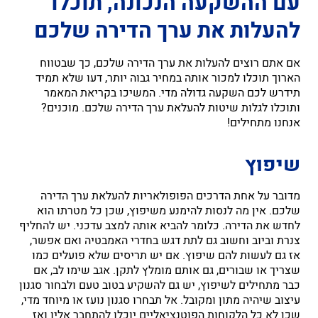
עם ההשקעה הנכונה, תוכלו
להעלות את ערך הדירה שלכם
אם אתם רוצים להעלות את ערך הדירה שלכם, כך שבטווח
הארוך תוכלו למכור אותה במחיר גבוה יותר, דעו שלא תמיד
תידרש לכם השקעה גדולה מדי. המשיכו בקריאת המאמר
ותוכלו לגלות שיטות להעלאת ערך הדירה שלכם. מוכנים?
אנחנו מתחילים!
שיפוץ
מדובר על אחת הדרכים הפופולאריות להעלאת ערך הדירה
שלכם. אין מה לנסות להימנע משיפוץ, שכן כל מטרתו הוא
לחדש את הדירה. כלומר להביא אותה למצב עדכני. יש להחליף
צנרת וביוב וחשוב גם לתת דגש בחדרי האמבטיה ואם אפשר,
אז גם לעשות להם שיפוץ. אם יש תריסים שלא פועלים כמו
שצריך או שבורים, גם אותם מומלץ לתקן. אגב שימו לב, אם
כבר מתחילים לשיפוץ, יש גם להשקיע בטוב טעם ולבחור סגנון
עיצוב שיהיה מתון ומקובל. אל תבחרו סגנון נועז או מיוחד מדי,
שכן לא כל הלקוחות הפוטנציאליים יוכלו להתחבר אליו ואז