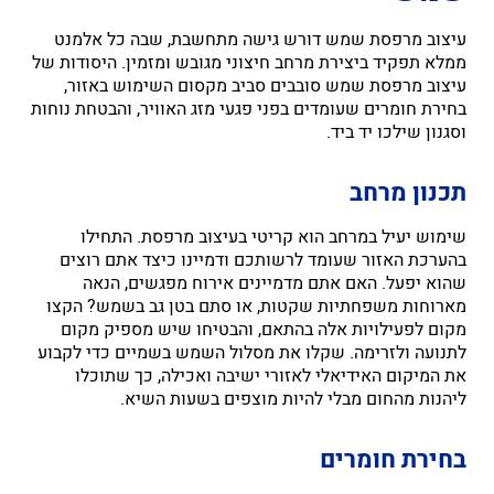
עיצוב מרפסת שמש דורש גישה מתחשבת, שבה כל אלמנט
ממלא תפקיד ביצירת מרחב חיצוני מגובש ומזמין. היסודות של
עיצוב מרפסת שמש סובבים סביב מקסום השימוש באזור,
בחירת חומרים שעומדים בפני פגעי מזג האוויר, והבטחת נוחות
וסגנון שילכו יד ביד.
תכנון מרחב
שימוש יעיל במרחב הוא קריטי בעיצוב מרפסת. התחילו
בהערכת האזור שעומד לרשותכם ודמיינו כיצד אתם רוצים
שהוא יפעל. האם אתם מדמיינים אירוח מפגשים, הנאה
מארוחות משפחתיות שקטות, או סתם בטן גב בשמש? הקצו
מקום לפעילויות אלה בהתאם, והבטיחו שיש מספיק מקום
לתנועה ולזרימה. שקלו את מסלול השמש בשמיים כדי לקבוע
את המיקום האידיאלי לאזורי ישיבה ואכילה, כך שתוכלו
ליהנות מהחום מבלי להיות מוצפים בשעות השיא.
בחירת חומרים