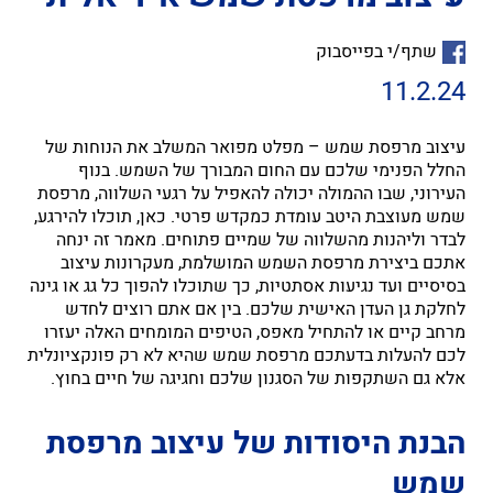
שתף/י בפייסבוק
11.2.24
עיצוב מרפסת שמש – מפלט מפואר המשלב את הנוחות של
החלל הפנימי שלכם עם החום המבורך של השמש. בנוף
העירוני, שבו ההמולה יכולה להאפיל על רגעי השלווה, מרפסת
שמש מעוצבת היטב עומדת כמקדש פרטי. כאן, תוכלו להירגע,
לבדר וליהנות מהשלווה של שמיים פתוחים. מאמר זה ינחה
אתכם ביצירת מרפסת השמש המושלמת, מעקרונות עיצוב
בסיסיים ועד נגיעות אסתטיות, כך שתוכלו להפוך כל גג או גינה
לחלקת גן העדן האישית שלכם. בין אם אתם רוצים לחדש
מרחב קיים או להתחיל מאפס, הטיפים המומחים האלה יעזרו
לכם להעלות בדעתכם מרפסת שמש שהיא לא רק פונקציונלית
אלא גם השתקפות של הסגנון שלכם וחגיגה של חיים בחוץ.
הבנת היסודות של עיצוב מרפסת
שמש