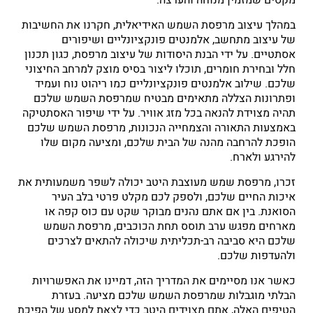
מקסים שמזמין מנוחה והערצה.
במהלך עיצוב מרפסת השמש האידיאלית, חקרנו את החשיבות
של עיצוב מתחשב, אלמנטים פונקציונליים ושיפורים
אסתטיים. על ידי הבנת היסודות של עיצוב מרפסת, כגון תכנון
חלל ובחירת חומרים, תוכלו ליצור בסיס מוצק למרחב החיצוני
שלכם. שילוב אלמנטים פונקציונליים כמו ריהוט נוח ועמיד
ופתרונות הצללה מתאימים מבטיח שמרפסת השמש שלכם
תהיה מצוידת להנאה בכל מזג אוויר. על ידי שיפור האסתטיקה
באמצעות התאורה והצמחייה הנכונות, מרפסת השמש שלכם
הופכת להרחבה מהנה של הבית שלכם, ומציעה מקום שלו
להירגע ולארח.
זכרו, מרפסת שמש מעוצבת היטב יכולה לשפר משמעותית את
איכות החיים שלכם, ולספק לכם מקלט פרטי בלב העיר
הסואנת. בין אם אתם נהנים מבוקר שקט עם כוס קפה או
מארחים מפגש ערב תוסס תחת הכוכבים, מרפסת השמש
שלכם היא סביבה רב-תכליתית שיכולה להתאים לצרכים
ולהעדפות שלכם.
כאשר אנו מסיימים את המדריך הזה, דמיינו את האפשרויות
הבלתי מוגבלות שמרפסת השמש שלכם מציעה. בעזרת
הטיפים האלה, אתם מצוידים היטב כדי לצאת למסע של הפיכת