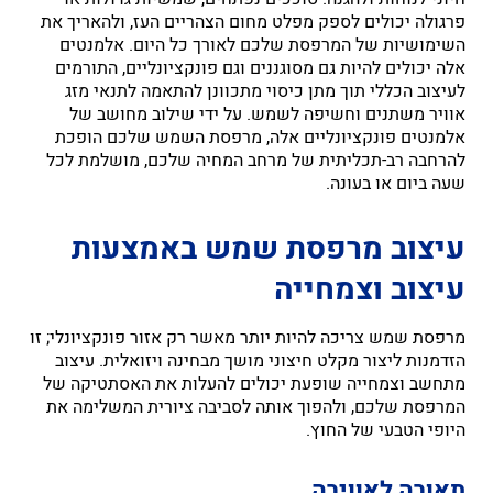
פרגולה יכולים לספק מפלט מחום הצהריים העז, ולהאריך את
השימושיות של המרפסת שלכם לאורך כל היום. אלמנטים
אלה יכולים להיות גם מסוגננים וגם פונקציונליים, התורמים
לעיצוב הכללי תוך מתן כיסוי מתכוונן להתאמה לתנאי מזג
אוויר משתנים וחשיפה לשמש. על ידי שילוב מחושב של
אלמנטים פונקציונליים אלה, מרפסת השמש שלכם הופכת
להרחבה רב-תכליתית של מרחב המחיה שלכם, מושלמת לכל
שעה ביום או בעונה.
עיצוב מרפסת שמש באמצעות
עיצוב וצמחייה
מרפסת שמש צריכה להיות יותר מאשר רק אזור פונקציונלי; זו
הזדמנות ליצור מקלט חיצוני מושך מבחינה ויזואלית. עיצוב
מתחשב וצמחייה שופעת יכולים להעלות את האסתטיקה של
המרפסת שלכם, ולהפוך אותה לסביבה ציורית המשלימה את
היופי הטבעי של החוץ.
תאורה לאווירה