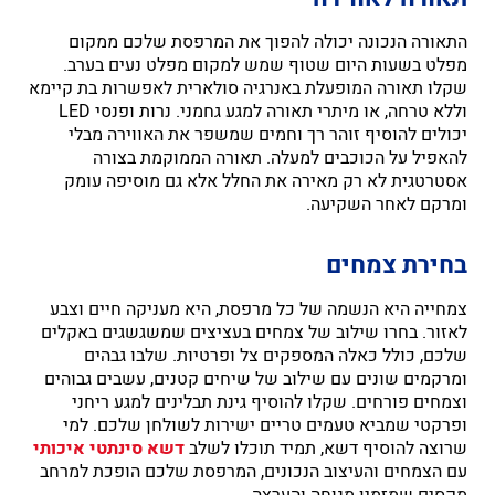
התאורה הנכונה יכולה להפוך את המרפסת שלכם ממקום
מפלט בשעות היום שטוף שמש למקום מפלט נעים בערב.
שקלו תאורה המופעלת באנרגיה סולארית לאפשרות בת קיימא
וללא טרחה, או מיתרי תאורה למגע גחמני. נרות ופנסי LED
יכולים להוסיף זוהר רך וחמים שמשפר את האווירה מבלי
להאפיל על הכוכבים למעלה. תאורה הממוקמת בצורה
אסטרטגית לא רק מאירה את החלל אלא גם מוסיפה עומק
ומרקם לאחר השקיעה.
בחירת צמחים
צמחייה היא הנשמה של כל מרפסת, היא מעניקה חיים וצבע
לאזור. בחרו שילוב של צמחים בעציצים שמשגשגים באקלים
שלכם, כולל כאלה המספקים צל ופרטיות. שלבו גבהים
ומרקמים שונים עם שילוב של שיחים קטנים, עשבים גבוהים
וצמחים פורחים. שקלו להוסיף גינת תבלינים למגע ריחני
ופרקטי שמביא טעמים טריים ישירות לשולחן שלכם. למי
שרוצה להוסיף דשא, תמיד תוכלו לשלב
דשא סינתטי איכותי
עם הצמחים והעיצוב הנכונים, המרפסת שלכם הופכת למרחב