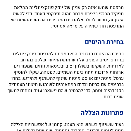
מרפסת שמש אינה רק עניין של יופי; פונקציונליות ממלאת
תפקיד מרכזי ביצירת מרחב מהנה ופרקטי כאחד. כדי להשיג
איזון זה, חשוב לשלב אלמנטים המגבירים את השימושיות של
המרפסת תוך שמירה על מראה אסתטי.
בחירת רהיטים
בחירת הרהיטים הנכונים היא המפתח למרפסת פונקציונלית.
בחרו פריטים העונים על השימוש המיועד שלכם במרחב.
לארוחות, השקיעו בשולחן יציב ובכיסאות נוחים שמעודדים
ארוחות ארוכות תחת כיפת השמיים. למנוחה, שקלו להוסיף
ערסל, מיטת יום או סט מיטות שיזוף להשתזף ולהירגע. בחרו
ברהיטים עם כריות ובדים המתאימים לשימוש חיצוני העמידים
בפני דהייה וטחב, כדי להבטיח שהם יישארו עזים ונוחים למשך
שנים רבות.
פתרונות הצללה
בעוד ששיזוף בשמש הוא תענוג, קיומן של אפשרויות הצללה
חיוני לנוחות ולהגנה. סוככים נפתחים, שמשיות גדולות או