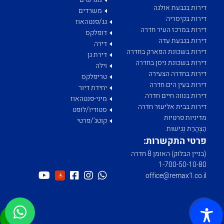
דירות בגבעת אולגה
משרדים
דירות בקיסריה
גג/פנטהאוז
דירות במרכז העיר חדרה
דופלקס
דירות בגבעת עדה
דירה
דירות בשכונת הפארק בחדרה
דירת גן
דירות בשכונת ניסן בחדרה
וילה
דירות בחדרה הצעירה
טריפלקס
דירות בעין הים חדרה
יחידת דיור
דירות בנווה חיים חדרה
מיני-פנטהאוז
דירות בבית אליעזר חדרה
סטודיו/לופט
מדיניות פרטיות
קוטג'/פרטי
הַצְהָרַת נְגִישׁוּת
פרטי התקשרות:
(בניין הבלוק) האומן 8 חדרה
1­-700­-50-­10-­80
office@remax1.co.il