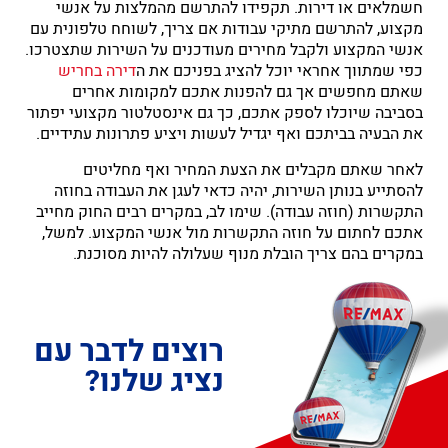
חשמלאים או דירות. תקפידו להתרשם מהמלצות על אנשי
מקצוע, להתרשם מתיקי עבודות אם צריך, לשוחח טלפונית עם
אנשי המקצוע ולקבל מחירים מעודכנים על השירות שתצטרכו.
כפי שמתווך אחראי יוכל להציג בפניכם את ה
דירה בחריש
שאתם מחפשים אך גם להפנות אתכם למקומות אחרים
בסביבה שיוכלו לספק אתכם, כך גם אינסטלטור מקצועי יפתור
את הבעיה בביתכם ואף יגדיל לעשות ויציע פתרונות עתידיים.
לאחר שאתם מקבלים את הצעת המחיר ואף מחליטים
להסתייע בנותן השירות, יהיה כדאי לעגן את העבודה בחוזה
התקשרות (חוזה עבודה). שימו לב, במקרים רבים החוק מחייב
אתכם לחתום על חוזה התקשרות מול אנשי המקצוע. למשל,
במקרים בהם צריך הובלת מנוף שעלולה להיות מסוכנת.
רוצים לדבר עם
נציג שלנו?