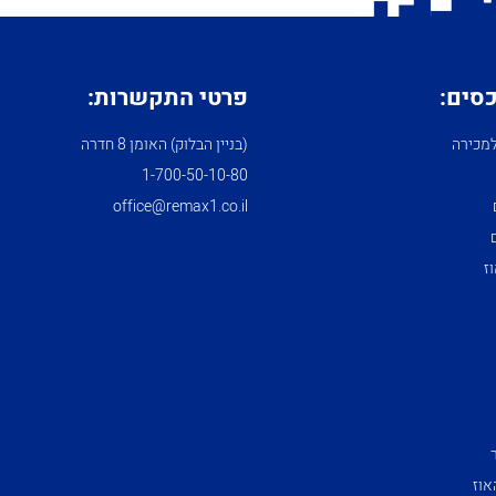
כסים:
פרטי התקשרות:
מכירה
(בניין הבלוק) האומן 8 חדרה
1­-700­-50-­10-­80
office@remax1.co.il
ז
אוז