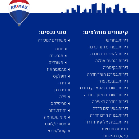
קישורים מומלצים:
סוגי נכסים:
דירות בחריש
משרדים למכירה
דירות בפרדס חנה כרכור
חנות
דירות להשכרה בחדרה
מגרשים
דירות בגבעת אולגה
משרדים
דירות בקיסריה
גג/פנטהאוז
דירות במרכז העיר חדרה
דופלקס
דירות בגבעת עדה
דירה
דירות בשכונת הפארק בחדרה
דירת גן
דירות בשכונת ניסן בחדרה
וילה
דירות בחדרה הצעירה
טריפלקס
דירות בעין הים חדרה
יחידת דיור
דירות בנווה חיים חדרה
מיני-פנטהאוז
דירות בבית אליעזר חדרה
סטודיו/לופט
מדיניות פרטיות
קוטג'/פרטי
הַצְהָרַת נְגִישׁוּת