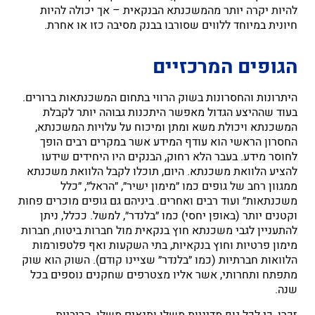
להיות יקרה יותר מהמשכנתא הבנקאית – אך יכולה להיות
חיונית במיוחד ללווים שסורבו בבנק מסיבה כזו או אחרת.
הגופים המרכזיים
היתרונות והחסרונות בשוק הרווי בתחום המשכנתאות ברורים.
בעוד שההיצע הגדול מאפשר היתכנות גבוהה יותר לקבלת
המשכנתא ויכולת משא ומתן ומיכוח על עלויות המשכנתא,
החסרון הראשי הוא עודף המידע אשר במקרים רבים הופך
לחוסר מידע. בעבר הלא רחוק, הבנקים היו היחידים שידעו
להציע הלוואת משכנתא. היום, תוכלו לקבל הלוואת משכנתא
ממגוון רחב של גופים כמו ״מימון ישיר״, ״הראל״, ״כלל
משכנתאות״ ועוד רבים ואחרים. ביניהם גם גופים מוכרים פחות
וקטנים יותר (באופן יחסי) כמו ״בלנדר״, למשל. ככלל, ניתן
להתעניין לגבי משכנתא חוץ בנקאית מול חברות ביטוח, חברות
מימון פרטיות וחוץ בנקאיות, בתי השקעות ואף פלטפורמות
הלוואות חברתיות (כמו ״בלנדר״ שציינו קודם). השוק הוא שוק
מתפתח ותחרותי, אשר אליו מצטרפים שחקנים נוספים בכל
שנה.