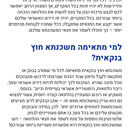
זכרו, כי לכל גוף מדיניות משלו ותנאים משלו. הריביות
והדירשות לא יהיו זהות בכל המקרים, אך המגוון הרחב יאפשר
לכם לבצע מיכוח הגון על מנת להשיג את ההלוואה הנכונה
ביותר עבורכם. בכל המקרים, יהיה זה דירוג האשראי שלכם
אשר יקבע את התנאים שתקבלו; ככל שתהיו לקוחות מהימנים
יותר – כך תוכלו לשפר את תנאי המשכנתא שלכם.
למי מתאימה משכנתא חוץ
בנקאית?
משכנתא חוץ בנקאית מתאימה לכל מי שסורב בבנק או
מתקשה לקבל מימון עבור הנכס שברצונו לרכוש מהבנקים
מכל סיבה שהיא. הסיבות לכך יכולות להיות דירוג אשראי נמוך,
ריבוי הלוואות, היסטוריית אשראי בעייתית וכיוב׳. בנוסף,
משקיע או רוכש המעוניין בהלוואה קצרה יחסית, עשוי למצוא
גם הוא עניין במשכנתא מסוג זה – שכן הבנקים לרוב מציעים
משכנתאות לטווחים ארוכים יותר. לכן, במידה והבנקים
מקשים עליכם או בכל מצב בו אתם מעוניינים לבחון
אלטרנטיבות נוספות על מנת לשפר את תנאי ההלוואה – דעו
שמשכנתא חוץ בנקאית היא אפשרות מעניינת ביותר עבורכם!