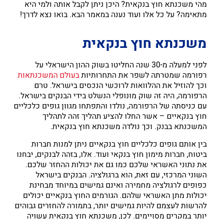
מהי משכנתא חוץ בנקאית? היכן ניתן לקבל אותה ולמי היא
מתאימה? על כל אלו ועוד נענה במאמר הבא. בואו נצא לדרך!
משכנתא חוץ בנקאית
לפני למעלה מ-30 שנה החליטו בשוק ההון הישראלי על
רפורמה שמטרתה לשפר את התחרותיות
בעולם המשכנתאות
וכך להוזיל את ההלוואות לרוכשי הנכסים בישראל. טרם
הרפורמה, היה זה שוק מונופלי הנשלט בידי הבנקים בישראל.
עם כניסתה של הרפורמה, נולדו והתפתחו מגוון גופים כלכליים
חוץ בנקאיים – אשר החלו להציע תהליך זהה לתהליך
המשכנתא בבנק. וכך נולדה משכנתא חוץ בנקאית.
בין אותם גופים כלכליים חוץ בנקאיים ניתן למנות חברות
ביטוח, חברות מימון חוץ בנקאי ועוד. אלו, בזהה לבנקים, יבחנו
את נתוני האשראי שלכם כמו גם את יכולות ההחזר שלכם.
השוני המרכזי, עם זאת, הוא ברגולציה. הבנקים בישראל
כפופים לרגולציה מחמירה ואינם גמישים במיוחד מבחינת
יכולות מתן האשראי שלהם. הגורמים החוץ בנקאיים יכולים
להרשות לעצמם להיות גמישים יותר, בתמורה להחזרים גבוהים
יותר במקרים מסויימים. לכן, משכנתא חוץ בנקאית עשויה