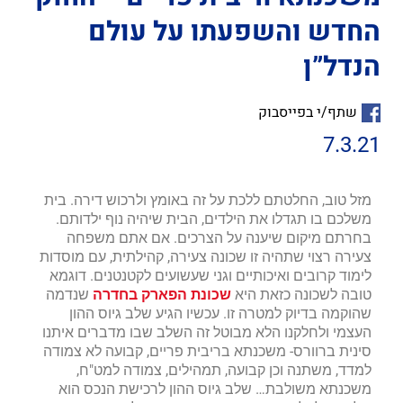
החדש והשפעתו על עולם
הנדל”ן
שתף/י בפייסבוק
7.3.21
מזל טוב, החלטתם ללכת על זה באומץ ולרכוש דירה. בית
משלכם בו תגדלו את הילדים, הבית שיהיה נוף ילדותם.
בחרתם מיקום שיענה על הצרכים. אם אתם משפחה
צעירה רצוי שתהיה זו שכונה צעירה, קהילתית, עם מוסדות
לימוד קרובים ואיכותיים וגני שעשועים לקטנטנים. דוגמא
טובה לשכונה כזאת היא
שכונת הפארק בחדרה
שנדמה
שהוקמה בדיוק למטרה זו. עכשיו הגיע שלב גיוס ההון
העצמי ולחלקנו הלא מבוטל זה השלב שבו מדברים איתנו
סינית ברוורס- משכנתא בריבית פריים, קבועה לא צמודה
למדד, משתנה וכן קבועה, תמהילים, צמודה למט"ח,
משכנתא משולבת… שלב גיוס ההון לרכישת הנכס הוא