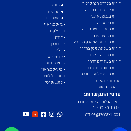
דירות בפרדס חנה כרכור
חנות
דירות להשכרה בחדרה
מגרשים
דירות בגבעת אולגה
משרדים
דירות בקיסריה
גג/פנטהאוז
דירות במרכז העיר חדרה
דופלקס
דירות בגבעת עדה
דירה
דירות בשכונת הפארק בחדרה
דירת גן
דירות בשכונת ניסן בחדרה
וילה
דירות בחדרה הצעירה
טריפלקס
דירות בעין הים חדרה
יחידת דיור
דירות בנווה חיים חדרה
מיני-פנטהאוז
דירות בבית אליעזר חדרה
סטודיו/לופט
מדיניות פרטיות
קוטג'/פרטי
הַצְהָרַת נְגִישׁוּת
פרטי התקשרות:
(בניין הבלוק) האומן 8 חדרה
1­-700­-50-­10-­80
office@remax1.co.il