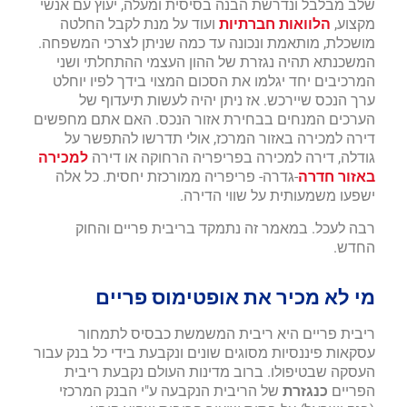
שלב מבלבל ונדרשת הבנה בסיסית ומעלה, יעוץ עם אנשי
מקצוע,
הלוואות חברתיות
ועוד על מנת לקבל החלטה
מושכלת, מותאמת ונכונה עד כמה שניתן לצרכי המשפחה.
המשכנתא תהיה נגזרת של ההון העצמי ההתחלתי ושני
המרכיבים יחד יגלמו את הסכום המצוי בידך לפיו יוחלט
ערך הנכס שיירכש. אז ניתן יהיה לעשות תיעדוף של
הערכים המנחים בבחירת אזור הנכס. האם אתם מחפשים
דירה למכירה באזור המרכז, אולי תדרשו להתפשר על
גודלה, דירה למכירה בפריפריה הרחוקה או דירה
למכירה
באזור חדרה
-גדרה- פריפריה ממורכזת יחסית. כל אלה
ישפעו משמעותית על שווי הדירה.
רבה לעכל. במאמר זה נתמקד בריבית פריים והחוק
החדש.
מי לא מכיר את אופטימוס פריים
ריבית פריים היא ריבית המשמשת כבסיס לתמחור
עסקאות פיננסיות מסוגים שונים ונקבעת בידי כל בנק עבור
העסקה שבטיפולו. ברוב מדינות העולם נקבעת ריבית
הפריים
כנגזרת
של הריבית הנקבעה ע"י הבנק המרכזי