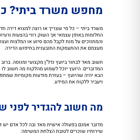
מחפש משרד ביתי? כך
משרד ביתי – כל מי שצריך או רוצה למצוא דירה חד
החלומות באופן עצמאי אך השוק רווי בהצעות ורעיו
והמתווכים על מנת לקבל מהם סיוע או המלצות ועצות
מעצמם את ההתעסקות התובענית בחיפוש הדירה.
חשוב מאד לבחור ביועץ נדל"ן מקצועי ומנוסה. ברוב 
המדוברים. היועץ יוכל לשמוע מהלקוח מה חשוב לו ש
הבא יהיה שהיועץ – בעזרת מודעות מקומיות שמתפרס
ויעביר ללקוח את המידע.
מה חשוב להגדיר לפני ש
מדובר אמנם בפעולה אישית מאד ובה לכל אדם יש ד
שירותיו שוכרים לטובת הצלחת המשימה: