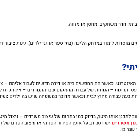
תי, חדר משחקים, מחסן או מזווה.
וסדות לימוד במרחק הליכה (בתי ספר או גני ילדים), גינות ציבוריות,
תי?
האינטרנט. כאשר הם מחפשים בית או דירה חדשים לעבור אליהם – צר
עט יתרונות – הנוחות של עבודה מהמקום שבו מתגוררים – אין הכרח ל
יות בעת עבודה מחוץ לבית וכאשר מדובר במשפחה שיש בה ילדים צעיר
לתכנן אותו היטב, בדיוק כמו בתחום של עיצוב משרדים – ניצול מיטב
נון משרדים
יש דגש רב על אופן הסידור הפנימי או עיצוב הפנים של ה
שגר בו.