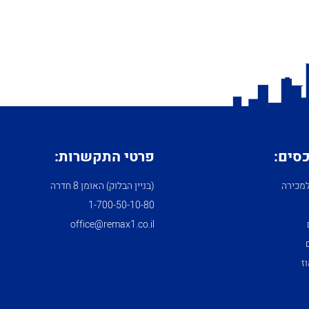
כסים:
פרטי התקשרות:
מכירה
(בניין הבלוק) האומן 8 חדרה
1­-700­-50-­10-­80
office@remax1.co.il
ז