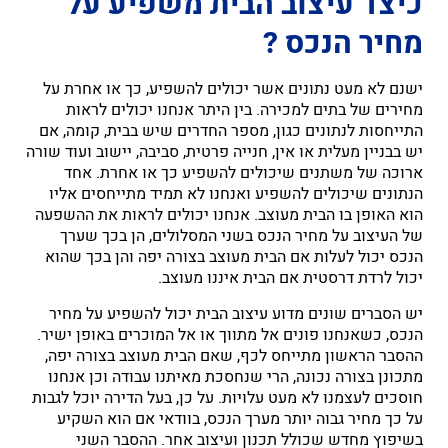
כיצד עיצוב הבית משפיע על
מחיר הנכס ?
ישנם לא מעט נתונים אשר יכולים להשפיע, כך או אחרת על
מחירים של בתים למכירה. בין היתר אנחנו יכולים לראות
התייחסות לנתונים כגון, מספר החדרים שיש בבית, קומה, אם
יש בבניין מעלית או אין, חנייה פרטית, סביבה, יישוב ועוד שורה
ארוכה של משתנים שיכולים להשפיע כך או אחרת. אחד
הנתונים שיכולים להשפיע ואנחנו לא תמיד מתייחסים אליו
הוא האופן בו הבית מעוצב. אנחנו יכולים לראות את ההשפעה
של העיצוב על מחיר הנכס בשני המסלולים, הן בכך שערך
הנכס יכול לעלות אם הבית מעוצב בצורה יפה והן בכך שהוא
יכול לרדת דרסטית אם הבית איננו מעוצב.
יש הסברים שונים מדוע עיצוב הבית יכול להשפיע על מחיר
הנכס, כשאנחנו פונים אל מתווך או אל המוכרים באופן ישיר.
ההסבר הראשון מתייחס לכף, שאם הבית מעוצב בצורה יפה,
מתכונן בצורה נכונה, הרי שנחסכת מאיתנו עבודה וכן אנחנו
חוסכים לעצמנו לא מעט עלויות. על כן, בעל הדירה יוכל לגבות
על כך מחיר גבוה יותר מערך הנכס, בוודאי אם הוא השקיע
בשיפוץ מחדש שכולל תכנון ועיצוב אחר. ההסבר השני