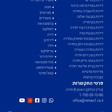
דירות בחריש
משרדים למכירה
דירות בפרדס חנה כרכור
חנות
דירות להשכרה בחדרה
מגרשים
דירות בגבעת אולגה
משרדים
דירות בקיסריה
גג/פנטהאוז
דירות במרכז העיר חדרה
דופלקס
דירות בגבעת עדה
דירה
דירות בשכונת הפארק בחדרה
דירת גן
דירות בשכונת ניסן בחדרה
וילה
דירות בחדרה הצעירה
טריפלקס
דירות בעין הים חדרה
יחידת דיור
דירות בנווה חיים חדרה
מיני-פנטהאוז
דירות בבית אליעזר חדרה
סטודיו/לופט
מדיניות פרטיות
קוטג'/פרטי
הַצְהָרַת נְגִישׁוּת
פרטי התקשרות:
(בניין הבלוק) האומן 8 חדרה
1­-700­-50-­10-­80
office@remax1.co.il