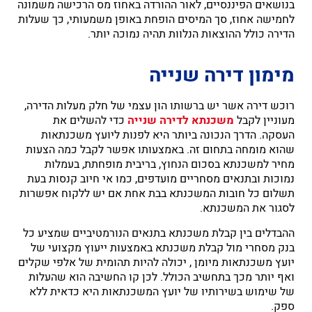
בנושאים הפיננסיים, לאור ההורדה באחוז מס הרכישה משמונה
לחמישה אחוז, סך המיסים הופחת באופן משמעותי, כך שעלות
הדירה כולל ההוצאות הנלוות תהיה נמוכה יותר.
מימון דירה שנייה
רוכש דירה אשר יש ברשותו הון עצמי של חלק מעלות הדירה,
מעוניין לקבל
משכנתא לדירה שנייה
כדי להשלים את
העסקה. הדרך הנכונה ביותר היא לפנות ליועץ משכנתאות
שהוא מומחה בתחום זה. באמצעותו אפשר לקבל כמה הצעות
מחיר למשכנתא בסכום הנחוץ, בריבית מופחתת, בעמלות
נמוכות ובתנאים מסחריים מועדפים, כמו אי חיוב קנסות בעת
תשלום כל חובות המשכנתא בבת אחת אם יש ללקוח אפשרות
לסגור את המשכנתא.
ההבדלים בין קבלת משכנתא בתנאים הנורמטיביים שמציע כל
בנק מסחרי מול קבלת משכנתא באמצעות ייעוץ מקצועי של
יועץ משכנתאות מיומן , יכולה להיות תהומית של אלפי שקלים
ואף יותר מכך בתחשיב הכולל. לכן קו החשיבה הוא שהעלות
של שימוש בשירותיו של יועץ המשכנתאות היא כדאית ללא
ספק.