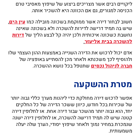
ליקויים רבים אשר מצריכים ביצוע של שיפוץ מאסיבי טרם
הכניסה למגורים, גם אם הכוונה היא להשכיר אותה.
חשוב לבחור דירה אשר ממוקמת בשכונה מובילה כמו
עין הים
,
שיש בה תמיד דרישה לדירות להשכרה ולא בשכונה שאינה
נחשבת כשכונה איכותית ולכן יהיה קל לבצע הליך של
דירות
להשכרה בבית אליעזר
.
אדם יכול לרכוש את הדירה השנייה באמצעות ההון העצמי שלו
ולהוסיף לכך משכנתא ולאחר מכן להסתייע באופציה של
חברה לניהול נכסים
שתטפל בכל נושא ההשכרה.
מטרת ההשקעה
אפשר לרכוש דירה מחולקת כדי ליהנות מערך כללי גבוה יותר
של שכירות בכל חודש, כיוון ששכר הדירה של כל החלקים
יחד, הוא גבוה יותר מהשכר עבור דירה אחת. או לחלופין דירה
קטנה שיש לה תמיד דרישה להשכרה, או לחלופין דירה ישנה
שנמכרת במחיר נמוך ולאחר שיפוץ יסודי, הערך שלה יעלה
משמעותית.