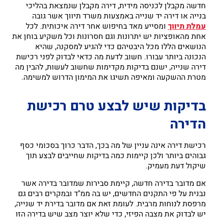
חדשה מקבלן לכניסה מידית, דירה מקבלן שנמצאת בהליכי
בנייה או דירה יד שנייה באמצעות משרד תיווך אשר גובה
עמלת תיווך
ומסייע מאד בחיפוש אחר דירה איכותית. לכל
אחת מהאופציות יש יתרונות וגם חסרונות וכל משקיע בוחן את
הנושאים הללו מכל היבטיהם כדי להגיע למסקנה, שהיא
הנכונה ביותר עבורו. חשוב לדעת מה כדאי לבדוק לפני רכישת
דירה שנייה, ישנם בדיקות מקדימות שחשוב לעשות, להבין מה
מטרת ההשקעה ומאיפה תשיגו את המימון הדרוש למשימה.
בדיקות שיש לבצע טרם רכישת
הדירה
רכישת דירה אינה עניין של מה בכך, הדבר כרוך בסכומי כסף
גבוהים ביותר ולכן קיימות כמה בדיקות שחייבים לבצע תוך
שיקול דעת מעמיק.
אם מדובר בדירה חדשה, קיימת סבירות שמדובר בדירה אשר
נבנית על פי התקנים החדשים, יש בה ממ"ד ובמקרים רבים גם
מרפסת לנוחות מרבית. לעומת זאת אם מדובר בדירת יד שנייה,
יש לבדוק את מצבה הפיזי, כדי שלא יוצר מצב שיש בדירה הזו