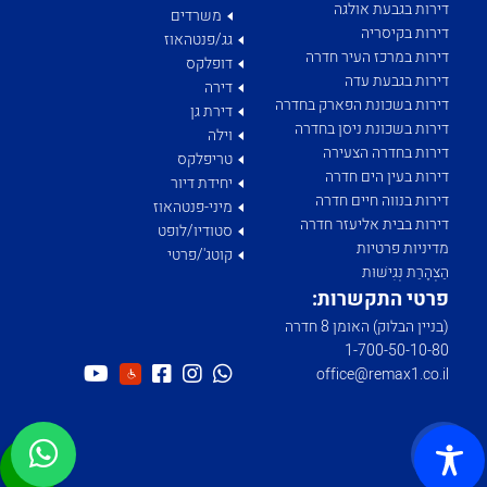
דירות בגבעת אולגה
משרדים
דירות בקיסריה
גג/פנטהאוז
דירות במרכז העיר חדרה
דופלקס
דירות בגבעת עדה
דירה
דירות בשכונת הפארק בחדרה
דירת גן
דירות בשכונת ניסן בחדרה
וילה
דירות בחדרה הצעירה
טריפלקס
דירות בעין הים חדרה
יחידת דיור
דירות בנווה חיים חדרה
מיני-פנטהאוז
דירות בבית אליעזר חדרה
סטודיו/לופט
מדיניות פרטיות
קוטג'/פרטי
הַצְהָרַת נְגִישׁוּת
פרטי התקשרות:
(בניין הבלוק) האומן 8 חדרה
1­-700­-50-­10-­80
office@remax1.co.il