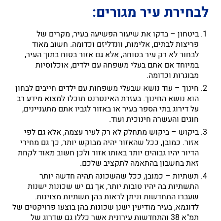
לבחירת עיר מגורים:
ביטחון – בדקו את שיעור הפשיעה בעיר, מקרים של
פריצות לבתים, אלימות, וונדליזם וכדומה. חשוב מאוד
לבחור לא רק עיר בטוחה, אלא גם אזור בטוח בתוך העיר,
במיוחד אם אתם בעלי משפחה עם ילדים, אוכלוסיות
מבוגרות וכדומה.
חינוך – עוד נושא שבעלי משפחות עם ילדים חייבים לבחון
הוא נושא החינוך. בעזרת האינטרנט תוכלו למצוא מידע רב
על דירוג בתי הספר בעיר או באזור לגביו אתם מתעניינים,
חוגים והעשרה חינוכית ועוד.
ביקוש – ביקוש מתחלק לא רק לעיר עצמה, אלא גם לפי
אזור. כמובן, ככל שהאזור יהיה מבוקש יותר, כך גם מחירי
הדיור יהיו גבוהים יותר באותו אזור ולכן חשוב מאוד לקחת
זאת בחשבון בהתאמה לתקציב שלכם.
תשתיות – כמובן, ככל שהשכונה תהיה חדשה יותר
התשתיות בה יהיו טובות יותר, אך גם יש שכונות ישנות
שעברו התחדשות וניתן לראות בהן תשתיות מצוינות.
לדוגמא, בעיר מודיעין ישנן שכונות בהן בוצעו פרויקטים של
תמ"א 38 והתחדשות עירונית אשר כללו גם שדרוג של