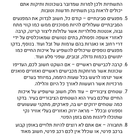
התשתיות ולכן למרות שמדובר בשכונות ותיקות אתם
יכולים לראות בהן תשתיות חדשות וטובות.
מפגעים סביבתיים – קודם כל, חשוב לבדוק את המפגעים
הסביבתיים שעלולים להיות מסוכנים ממש כמו קווי מתח
גבוה, אנטנות סלולריות אשר עלולות ליצור קרינה, קרבה
לאזורי אשפה ופסולת, בתים נטושים שמאוכלסים על ידי
דרי רחוב או נאגרות בהם ערמות של זבל ועוד. בנוסף, בדקו
מפגעים נוספים שיכולים להשפיע על איכות החיים כמו
יתושים בכמות גדולה, זבובים, שפני סלע ועוד.
קרבה לכבישים ראשיים – אם השקט חשוב לכם, העדיפו
שכונות אשר מרוחקות מכבישים ראשיים ואזורים סואנים
אשר יגרמו לרעש בכל שעות היממה, במיוחד בערים
מרכזיות אשר רועשות לאורך כל היום והלילה.
שטחים ציבוריים – עוד חלק חשוב שישפיע על איכות
החיים שלכם בעיר הוא השטחים הציבוריים בעיר. בדקו
כמה שטחים ירוקים יש בה, פארקים, מתקני שעשועים
וספורט ובכלל – מראה ירוק ואזורים בעלי אוויר נקי
שתוכלו ליהנות מהם בזמן הפנוי.
תחבורה – אם אתם לא רוצים להיות תלויים באופן קבוע
ברכב פרטי, או שכלל אין לכם רכב פרטי, חשוב מאוד