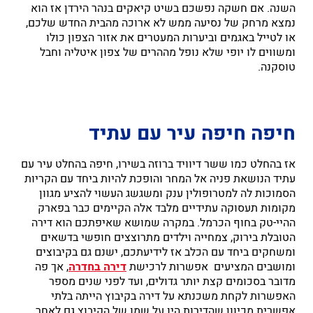
השנה. אם חשקה נפשכם בשיט קיאקים בנהר הירדן אז הוא
נמצא מרחק של נסיעה ממש לא ארוכה מהבית החדש שלכם,
או לטייל באגמים וביערות המעטרים את אזור הצפון כולו
ומשווים לו יופי שלא נופל מההרים של צפון איטליה וחבל
טוסקנה.
חיפה חיפה עיר עם עתיד
אז בהחלט כמו ששר דיוויד ברוזה בשירו, חיפה בהחלט עיר עם
עתיד הנושאת פניה אל המחר והופכת להיות ביחד עם הקריות
הסמוכות לה למטרופולין ענק ומשגשג העשוי להציע מגוון
מקומות תעסוקה עתידיים מלבד אלה הקיימים כבר בפארק
ההיי-טק בחוף הכרמל. במקרה שמושא שאיפתכם הוא דירה
הטובלת בירוק, צמחייה וילדים מתרוצצים חופשי בדשאים
ומשחקים ביחד עם הכלב אז לידיעתכם, ישנם גם בקיבוצים
ומושבים המציעים אפשרות לרכישת
דירה בחדרה
, אך פה
מדובר בסכומים קצת יותר גדולים, ועד לפני שנים מספר
האפשרות לקחת משכנתא על דירה בקיבוץ הייתה בלתי
אפשרית מכיוון שהדירות היו על שמו של הקיבוץ גם לאחר