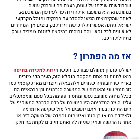
שהרוכשים שילמו על שטח, בעצם מה שהבנק עושה
במשכנתא הוא משעבד את הדירה עד לפירעון המשכנתא,
לאחר שהקיבוצים הגיעו להסדר עם הבנקים ומנהל מקרקעי
ישראל ניתנה אפשרות לרכישת דירות בקיבוצים אך המחירים
לא שווים לכל נפש והם גבוהים במיקצת לזוגות צעירים שרק
בתחילת דרכם.
אז מה הפתרון ?
יש לנו פתרון מושלם עבורכם, חפשו
דירות למכירה בחיפה
,
בואו לחוות גם אתם מהקסם הנפלא הזה, העיר הכי ציורית
בארץ שרחובותיה שזורים אלה באלה ויוצרים מארג קוסמי כמו
זוג חוטי שני והאורות של המושבה הגרמנית וגן הבהאיים הם
בכלל מחזה משובב נפש ומחסיר פעימה בכל פעם שמסתכלים
עליו. העיר המדהימה הזו היושבת על רכס הכרמל המשקיף על
הים התיכון, בעוד אתם יושבים אל מול שקיעה אדמדמה
ולצידכם בת או בן הזוג ואיזו כוס נחמדה של משקה כזה או
אחר זו הרגשה שאין שנייה לה ואתם חייבים לקחת בה חלק.