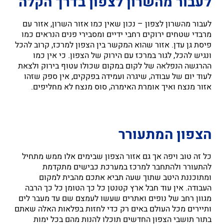
לעבור מהשרון לצפון בדרך הקלה
לעבור מהשרון לצפון – נכון שאין כמו אזור השרון, אזור עם
מרבדי שטחים ירוקים רחבי ידיים ומסבירי פנים הנראים כמו
פיסת גן עדן. אזור שהוא המקשר בין הצפון למרכז, קרוב להכל
ונגיש להכל, לגור במרכז עם הירוק של הצפון. כי אין כמו
ההרגשה הנפלאה של לקום במקום שכולו עטוף בירוק ולצאת
לעוד יום של עבודה, שיגרה ועמידה בפקקים, אין ספק שזהו
אזור מנצח ואיך אומרת האימרה, סוס מנצח לא מחליפים.
הצפון המתעורר
כל זה טוב ויפה אך גם אזור הצפון שבימים אלו ממש מתחיל
להתעורר ולהתחבר למרכז במערכת כבישים מתקדמת
ומתוכננת היטב שתוך שעה תביא אתכם מהבית למקום
העבודה. אין עוד חבל ארץ קטנטן כל כך הטומן כל כך הרבה
מגוון רחב של נופים ואתרים שעשו לעמצם שם עד מעבר לים
ותיירים מכל העולם באים רק כדי לחזות בפלאות האלה שאתם
בתור תושבי הצפון החדשים תוכלו להנות מהם בכל ימות