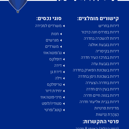
קישורים מומלצים:
סוגי נכסים:
דירות בחריש
משרדים למכירה
דירות בפרדס חנה כרכור
חנות
דירות להשכרה בחדרה
מגרשים
דירות בגבעת אולגה
משרדים
דירות בקיסריה
גג/פנטהאוז
דירות במרכז העיר חדרה
דופלקס
דירות בגבעת עדה
דירה
דירות בשכונת הפארק בחדרה
דירת גן
דירות בשכונת ניסן בחדרה
וילה
דירות בחדרה הצעירה
טריפלקס
דירות בעין הים חדרה
יחידת דיור
דירות בנווה חיים חדרה
מיני-פנטהאוז
דירות בבית אליעזר חדרה
סטודיו/לופט
מדיניות פרטיות
קוטג'/פרטי
הַצְהָרַת נְגִישׁוּת
פרטי התקשרות:
(בניין הבלוק) האומן 8 חדרה