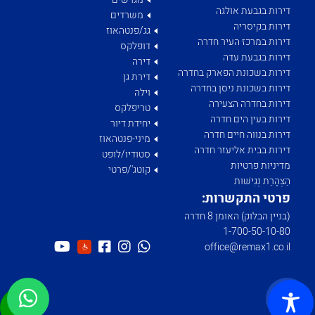
דירות בגבעת אולגה
משרדים
דירות בקיסריה
גג/פנטהאוז
דירות במרכז העיר חדרה
דופלקס
דירות בגבעת עדה
דירה
דירות בשכונת הפארק בחדרה
דירת גן
דירות בשכונת ניסן בחדרה
וילה
דירות בחדרה הצעירה
טריפלקס
דירות בעין הים חדרה
יחידת דיור
דירות בנווה חיים חדרה
מיני-פנטהאוז
דירות בבית אליעזר חדרה
סטודיו/לופט
מדיניות פרטיות
קוטג'/פרטי
הַצְהָרַת נְגִישׁוּת
פרטי התקשרות:
(בניין הבלוק) האומן 8 חדרה
1­-700­-50-­10-­80
office@remax1.co.il