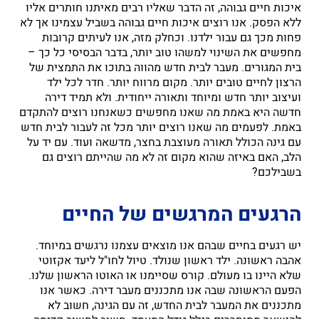
איכות חיים גבוהה, זה הדבר שאליו רבים מאיתנו חותרים אליו
ללא הפסק. אנו רוצים איכות חיים גבוהה בשביל עצמינו אך לא
פחות מכך גם עבור ילדנו. וכחלק מזה, אנו לעיתים קרובות
מחפשים את השינוי למשהו טוב יותר, בדבר הבסיסי כל כך –
בית המגורים. מעבר לבית חדש מהווה בתוכו את התמצית של
הרצון לחיים טובים יותר. מקום מרווח יותר. חדר לכל ילד
ועיצוב יותר חדש ומיוחד ותאורה ייחודית. ולא תמיד דירה
חדשה היא באמת מה שאנו מחפשים כשאנחנו רוצים להתקדם
באמת. לפעמים מה שאנו רוצים יותר מכל זה לעבור לבית חדש
עם גינה הכולל תאורה מעוצבת בחצר, מדשאה ועוד. עם יד על
הלב, האם באיזה שהוא מקום זה לא מה שהייתם רוצים גם
בשבילכם?
הרגעים המרגשים של החיים
יש רגעים בחיים שבהם אנו מוצאים עצמנו נרגשים במיוחד.
אהבה ראשונה. ילד ראשון שנולד. טיול לחו"ל ליעד אקזוטי
שלא היינו בו מעולם. קורס שסיימנו או האוטו הראשון שלנו.
הפעם הראשונה שבה אנו מתכננים מעבר דירה. כאשר אנו
מתכננים את המעבר לבית החדש, זה עם הגינה, חשוב לא