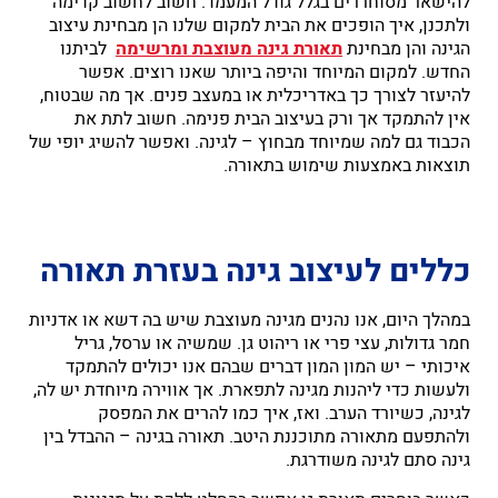
להישאר מסוחררים בגלל גודל המעמד. חשוב לחשוב קדימה
ולתכנן, איך הופכים את הבית למקום שלנו הן מבחינת עיצוב
הגינה והן מבחינת
תאורת גינה מעוצבת ומרשימה
לביתנו
החדש. למקום המיוחד והיפה ביותר שאנו רוצים. אפשר
להיעזר לצורך כך באדריכלית או במעצב פנים. אך מה שבטוח,
אין להתמקד אך ורק בעיצוב הבית פנימה. חשוב לתת את
הכבוד גם למה שמיוחד מבחוץ – לגינה. ואפשר להשיג יופי של
תוצאות באמצעות שימוש בתאורה.
כללים לעיצוב גינה בעזרת תאורה
במהלך היום, אנו נהנים מגינה מעוצבת שיש בה דשא או אדניות
חמר גדולות, עצי פרי או ריהוט גן. שמשיה או ערסל, גריל
איכותי – יש המון המון דברים שבהם אנו יכולים להתמקד
ולעשות כדי ליהנות מגינה לתפארת. אך אווירה מיוחדת יש לה,
לגינה, כשיורד הערב. ואז, איך כמו להרים את המפסק
ולהתפעם מתאורה מתוכננת היטב. תאורה בגינה – ההבדל בין
גינה סתם לגינה משודרגת.