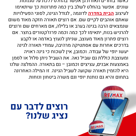
כאשר בוחרים תאורת גן אפשר בהחלט ללכת על סגנונות
שונים. אפשר בהחלט לשלב בין כמה פתרונות כך שיתאימו
לעיצוב
הבית בחדרה
לדוגמה , לגודל הגינה, לסוגי הפעילויות
שאתם אוהבים לקיים שם. אם רוצים תאורה חזקה מאוד משום
שנמצאים הרבה בגינה בערב או בלילה, אם מארחים שם ורוצים
להרגיש בנוח, יתאימו לכך כמה וכמה פרוז'קטורים בחצר. אם
רוצים פתרון מאוד מעוצב, שניתן לנעוץ באדמה או לקבע
בדרכים אחרות עם אסתטיקה מרהיבה, עמודי תאורה לגינה
יעשו יופי של עבודה. וכמובן, אין לשכוח כי גינה ראויה
ומעוצבת כוללת גם שביל נאה. את השביל ניתן סלול או לסמן
באמצעות אבנים, עציצים וכמובן – גם בתאורה. ההמלצה שלנו
היא להזמין תאורה שקועה לשביל הגינה. זו המילה האחרונה
בתחום והיא גם נותנת יופי וגם משרה ביטחון ונוחות.
רוצים לדבר עם
נציג שלנו?