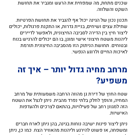
שכנים מתחת, מה שמפחית את הרעש ומגביר את תחושת
השקט והשלווה.
תכנון נכון של הגינה יכול אף להגביר את תחושת הפרטיות.
שתילת עצים ושיחים, בניית גדרות, או התקנת פרגולות, יכולים
ליצור חיץ בין הדירה לסביבה החיצונית, ולאפשר לדיירים
ליהנות משטח חיצוני אישי ומוגן, בו הם יכולים להרגיש בנוח
ובטוחים. תחושת הניתוק הזו מהסביבה החיצונית תורמת
לאיכות החיים ולרוגע הנפשי.
מרחב מחיה גדול יותר – איך זה
משפיע?
שטח החוץ של דירת גן מהווה הרחבה משמעותית של מרחב
המחיה, והופך לחלק בלתי נפרד מהבית. ניתן לנצל את השטח
הזה למגוון רחב של פעילויות, בהתאם לצרכים ולהעדפות
האישיות.
ניתן ליצור פינות ישיבה נוחות בגינה, בהן ניתן לארח חברים
ומשפחה, או פשוט להירגע וליהנות מהאוויר הצח. כמו כן, ניתן