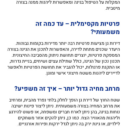
המקלות על הטיפול בגינה ומאפשרות ליהנות ממנה בצורה
מיטבית.
פרטיות מקסימלית – עד כמה זה
משמעותי?
דירות גן מציעות פרטיות רבה יותר מדירות בקומות גבוהות.
היעדר שכנים מתחת לדירה, והאפשרות לתכנן את הגינה בצורה
המספקת פרטיות, יוצרים תחושת ניתוק מהסביבה החיצונית.
תכנון נכון של הגינה, כולל שתילת עצים ושיחים, בניית גדרות,
או התקנת פרגולות, יכול להגביר את תחושת הפרטיות ולאפשר
לדיירים ליהנות משטח חיצוני אישי ומוגן.
מרחב מחיה גדול יותר – איך זה משפיע?
שטח החוץ של דירת גן הופך לחלק בלתי נפרד מהבית, ומרחיב
את מרחב המחיה בצורה משמעותית. ניתן ליצור פינות ישיבה
נוחות בגינה, בהן ניתן לארח חברים ומשפחה, או פשוט להירגע
וליהנות מהאוויר הצח. כמו כן, ניתן להקים אזור משחקים
לילדים, או גינת ירק בה ניתן לגדל ירקות ופירות אורגניים.