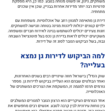
משחקים, גינון, או פשוט מנוחה בטבע. כמו כן, היא מספקת
פרטיות רבה יותר מדירות אחרות בבניין, שכן אין שכנים
מתחתיה.
דירת גן מתאימה למגוון רחב של אוכלוסיות. משפחות עם
ילדים קטנים יכולות ליהנות מגינה בטוחה ונגישה למשחקים.
זוגות צעירים יכולים להשתמש בגינה לאירוח חברים ומשפחה.
משקיעים יכולים לראות בדירת גן נכס בעל פוטנציאל השבחה
גבוה, בשל הביקוש הגובר לסוג זה של דירות.
למה הביקוש לדירות גן נמצא
בעלייה?
שוק הנדל"ן בישראל חווה שינויים רבים בשנים האחרונות,
ואחד הבולטים שבהם הוא העלייה בביקוש לדירות גן. מספר
גורמים תרמו למגמה זו, המשקפת את הצרכים המשתנים של
האוכלוסייה.
אחד הגורמים העיקריים הוא הרצון הגובר למגורים המשלבים
בין נוחות עירונית לבין קרבה לטבע. אנשים רבים מחפשים את
האיזון הזה, ודירת גן מהווה פתרון אידיאלי. היא מאפשרת