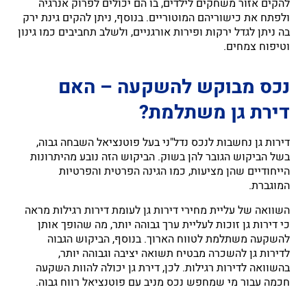
להקים אזור משחקים לילדים, בו הם יכולים לפרוק אנרגיה
ולפתח את כישוריהם המוטוריים. בנוסף, ניתן להקים גינת ירק
בה ניתן לגדל ירקות ופירות אורגניים, ולשלב תחביבים כמו גינון
וטיפוח צמחים.
נכס מבוקש להשקעה – האם
דירת גן משתלמת?
דירות גן נחשבות לנכס נדל"ני בעל פוטנציאל השבחה גבוה,
בשל הביקוש הגובר להן בשוק. הביקוש הזה נובע מהיתרונות
הייחודיים שהן מציעות, כמו הגינה הפרטית והפרטיות
המוגברת.
השוואה של עליית מחירי דירות גן לעומת דירות רגילות מראה
כי דירות גן זוכות לעליית ערך גבוהה יותר, מה שהופך אותן
להשקעה משתלמת לטווח הארוך. בנוסף, הביקוש הגבוה
לדירות גן להשכרה מבטיח תשואה יציבה וגבוהה יותר,
בהשוואה לדירות רגילות. לכן, דירת גן יכולה להוות השקעה
חכמה עבור מי שמחפש נכס מניב עם פוטנציאל רווח גבוה.