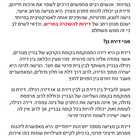
במיוחד. אנשים רבים מחפשים דרכים לשפר את איכות חייהם,
ודירת גן יכולה להוות פתרון מצוין. היא מציעה מרחב אישי,
גישה לטבע, ופרטיות, שהופכים אותה לאטרקטיבית במיוחד.
ישנם מגוון רחב של
דירות להשכרה בחריש
, וכדאי לשים לב
כי זה ממש משתלם.
מהי דירת גן?
דירת גן היא דירה הממוקמת בקומת הקרקע של בניין מגורים,
אשר צמודה אליה גינה פרטית. זוהי מעין הכלאה בין דירה
רגילה בבניין משותף לבין בית פרטי עם חצר. הגישה לגינה היא
ישירה מתוך הדירה, לרוב דרך דלת או חלון גדולים, המאפשרים
מעבר נוח וזורם בין הפנים לחוץ.
חשוב להבדיל בין דירת גן לבין דירת גג או דירה רגילה. דירת גג
ממוקמת בקומה העליונה של הבניין וכוללת לרוב מרפסת
גדולה, אך אינה מציעה את היתרון של גינה צמודה. דירה רגילה,
לעומת זאת, יכולה להיות בכל קומה בבניין, אך לרוב אין לה
גישה ישירה לשטח חיצוני פרטי.
דירת גן מציעה מספר יתרונות ייחודיים. היא מאפשרת ליהנות
ממרחב חיצוני פרטי, בו ניתן לקיים פעילויות שונות כמו אירוח,