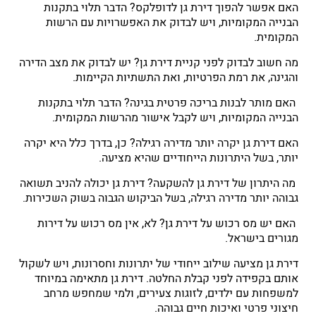
האם אפשר להפוך דירת גן לדופלקס? הדבר תלוי בתקנות
הבנייה המקומיות, ויש לבדוק את האפשרויות עם הרשות
המקומית.
מה חשוב לבדוק לפני קניית דירת גן? יש לבדוק את מצב הדירה
והגינה, את רמת הפרטיות, ואת התשתיות הקיימות.
האם מותר לבנות בריכה פרטית בגינה? הדבר תלוי בתקנות
הבנייה המקומיות, ויש לקבל אישור מהרשות המקומית.
האם דירת גן יקרה יותר מדירה רגילה? כן, בדרך כלל היא יקרה
יותר, בשל היתרונות הייחודיים שהיא מציעה.
מה היתרון של דירת גן להשקעה? דירת גן יכולה להניב תשואה
גבוהה יותר מדירה רגילה, בשל הביקוש הגבוה בשוק השכירות.
האם יש מס רכוש על דירת גן? לא, אין מס רכוש על דירות
מגורים בישראל.
דירת גן מציעה שילוב ייחודי של יתרונות וחסרונות, ויש לשקול
אותם בקפידה לפני קבלת החלטה. דירת גן מתאימה במיוחד
למשפחות עם ילדים, לזוגות צעירים, ולמי שמחפש מרחב
חיצוני פרטי ואיכות חיים גבוהה.