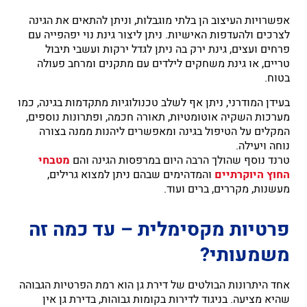
אפשרויות העיצוב הן בלתי מוגבלות, וניתן להתאים את הגינה
לצרכים ולהעדפות האישיות. ניתן ליצור גינת נוי יפהפייה עם
פרחים ועצים, גינת ירק בה ניתן לגדל ירקות ועשבי תיבול
טריים, או גינת משחקים לילדים עם מתקנים ומרחב פעולה
בטוח.
בעידן המודרני, ניתן אף לשלב טכנולוגיות מתקדמות בגינה, כמו
מערכות השקיה אוטומטיות, תאורה חכמה, ופתרונות נוספים,
המקלים על הטיפול בגינה ומאפשרים ליהנות ממנה בצורה
נוחה ויעילה.
טרנד נוסף שהולך הרבה היום במרפסות הגינה והם
מטבחי
החוץ היוקרתיים
והמדהימים שבהם ניתן למצוא גרילים,
מעשנות, מקררים, ברים ועוד.
פרטיות מקסימלית – עד כמה זה
משמעותי?
אחד היתרונות הבולטים של דירת גן הוא רמת הפרטיות הגבוהה
שהיא מציעה. בניגוד לדירות בקומות גבוהות, בדירת גן אין