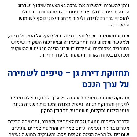
ניתן להשביח ולהעלות את ערכה באמצעות שיפוץ ושדרוג
הגינה. בניית פרגולה או מרפסת חיצונית משודרגת יכולה
להוסיף ערך רב לדירה, וליצור מרחב חיצוני נוסף לשימוש
המשפחה.
שדרוג תשתיות חשמל ומים בגינה יכול להקל על הטיפול בגינה,
ולאפשר שימוש נוח יותר בתאורה ובמערכות השקיה. שימוש
בחומרים איכותיים ועמידים בשדרוג הגינה מבטיח שההשקעה
תשתלם בטווח הארוך, ותשמור על ערך הדירה.
תחזוקת דירת גן – טיפים לשמירה
על ערך הנכס
תחזוקה שוטפת חיונית לשמירה על ערך הנכס, וכוללת טיפים
לניקיון ותחזוקת הגינה. טיפול בצנרת ומערכות השקיה בגינה
מונע נזילות ותקלות, ושומר על תפקודן התקין.
הדברת מזיקים מונעת נזקים לצמחייה ולמבנה, ומבטיחה סביבת
מגורים בריאה ונעימה. גיזום צמחייה והחלפת צמחים עונתיים
שומרים על מראה הגינה מטופח ויפה, ומעניקים תחושה נעימה