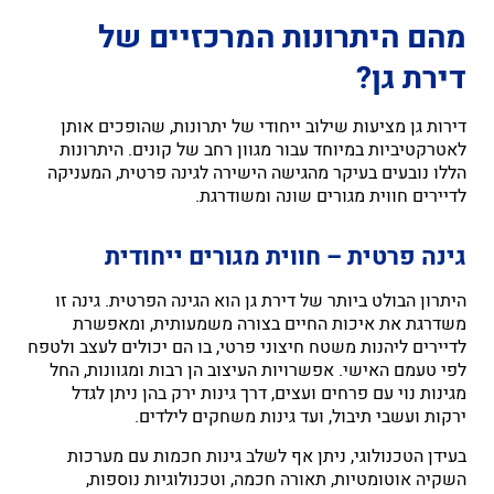
מהם היתרונות המרכזיים של
דירת גן?
דירות גן מציעות שילוב ייחודי של יתרונות, שהופכים אותן
לאטרקטיביות במיוחד עבור מגוון רחב של קונים. היתרונות
הללו נובעים בעיקר מהגישה הישירה לגינה פרטית, המעניקה
לדיירים חווית מגורים שונה ומשודרגת.
גינה פרטית – חווית מגורים ייחודית
היתרון הבולט ביותר של דירת גן הוא הגינה הפרטית. גינה זו
משדרגת את איכות החיים בצורה משמעותית, ומאפשרת
לדיירים ליהנות משטח חיצוני פרטי, בו הם יכולים לעצב ולטפח
לפי טעמם האישי. אפשרויות העיצוב הן רבות ומגוונות, החל
מגינות נוי עם פרחים ועצים, דרך גינות ירק בהן ניתן לגדל
ירקות ועשבי תיבול, ועד גינות משחקים לילדים.
בעידן הטכנולוגי, ניתן אף לשלב גינות חכמות עם מערכות
השקיה אוטומטיות, תאורה חכמה, וטכנולוגיות נוספות,