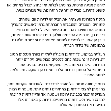
ליהנות מגינה פרטית, בה ניתן לבלות זמן בחוץ, לגדל צמחים, או
פשוט להירגע, מבלי לוותר על היתרונות של מגורים בעיר.
מגפת הקורונה העצימה את הביקוש לדירות עם שטחים
פתוחים. הסגרים וההגבלות החברתיות גרמו לאנשים להעריך
מחדש את חשיבות המרחב האישי והיכולת לשהות בחוץ.
דירות גן, עם הגינה הפרטית שלהן, הפכו למבוקשות במיוחד,
שכן הן אפשרו לדיירים ליהנות מאוויר צח ומרחב פעולה גם
בתקופות של בידוד חברתי.
העלייה בביקוש לדירות גן הובילה לעלייה בערך הנכסים מסוג
זה. דירות גן נחשבות כיום לנכסים מבוקשים ויקרים יותר
מדירות רגילות באותו בניין. משקיעים רבים מזהים את
הפוטנציאל הטמון בדירות אלו ורואים בהן השקעה משתלמת
לטווח הארוך.
בנוסף, ישנה מגמה של מעבר לפרברים ולשכונות שקטות יותר,
בהן ניתן למצוא דירות גן במחירים נוחים יותר. משפחות רבות
מעדיפות לגור בסביבה ירוקה ושקטה, אך עדיין להיות קרובות
למרכז העיר ולשירותים החיוניים. דירות גן באזורים אלו
מציעות את הפתרון המושלם.