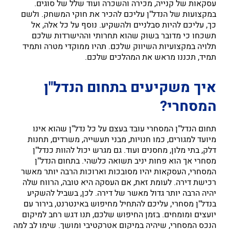
עסקאות של קנייה, מכירה והשכרה ועוד שלל של סוגים.
במקצועות של הנדל"ן עליכם להכיר את חוקי המשחק. ולשם
כך, עליכם להיות סבלניים ולהשקיע. נוסף על כל אלה, אל
תשכחו כי מדובר בשוק שהוא תחרותי וההישרדות שלכם
תלויה במקצועיות השיווק שלכם. תהיו ממוקדי מטרה ותמיד
תמיד, תכננו מראש את המהלכים שלכם.
איך משקיעים בתחום הנדל"ן
המסחרי?
תחום הנדל"ן המסחרי עובד בעצם על כל נדל"ן שהוא אינו
מיועד למגורים, כמו חנויות, מבני תעשייה, משרדים, תחנות
דלק, בתי מלון, מחסנים ועוד. גם מגרש יכול להוות כנדל"ן
מסחרי אך הוא פחות יניב תשואה כלשהי. בתחום הנדל"ן
המסחרי, העסקאות יהיו מסובכות וארוכות הרבה יותר מאשר
רכישת דירה. לעומת זאת, אם העסקה היא טובה, הרווח שלה
יהיה הרבה יותר גדול מאשר של דירה. לכן, בשביל להשקיע
בנדל"ן מסחרי, עליכם להתחיל מחיפוש באינטרנט, בירור עם
יועצים ומומחים. בזמן החיפוש שלכם, תנו דגש רחב למיקום
הנכס המסחרי, שיהיה במיקום אטרקטיבי ומושך. שימו לב למה