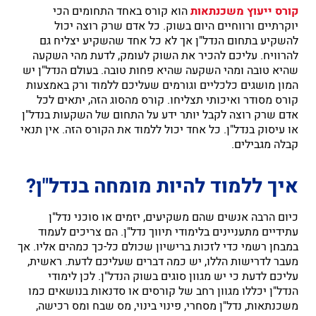
קורס ייעוץ משכנתאות
הוא קורס באחד התחומים הכי
יוקרתיים ורווחיים היום בשוק. כל אדם שרק רוצה יכול
להשקיע בתחום הנדל"ן אך לא כל אחד שהשקיע יצליח גם
להרוויח. עליכם להכיר את השוק לעומק, לדעת מהי השקעה
שהיא טובה ומהי השקעה שהיא פחות טובה. בעולם הנדל"ן יש
המון מושגים כלכליים וגורמים שעליכם ללמוד ורק באמצעות
קורס מסודר ואיכותי תצליחו. קורס מהסוג הזה, יתאים לכל
אדם שרק רוצה לקבל יותר ידע על התחום של השקעות בנדל"ן
או עיסוק בנדל"ן. כל אחד יכול ללמוד את הקורס הזה. אין תנאי
קבלה מגבילים.
איך ללמוד להיות מומחה בנדל"ן?
כיום הרבה אנשים שהם משקיעים, יזמים או סוכני נדל"ן
עתידיים מתעניינים בלימודי תיווך נדל"ן. הם צריכים לעמוד
במבחן רשמי כדי לזכות ברישיון שכולם כל-כך כמהים אליו. אך
מעבר לדרישות הללו, יש כמה דברים שעליכם לדעת. ראשית,
עליכם לדעת כי יש מגוון סוגים בשוק הנדל"ן. לכן לימודי
הנדל"ן יכללו מגוון רחב של קורסים או סדנאות בנושאים כמו
משכנתאות, נדל"ן מסחרי, פינוי בינוי, מס שבח ומס רכישה,