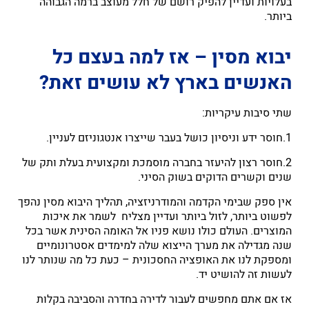
בעלויות ועדיין להפיק רושם של חלל מעוצב ברמה הגבוהה
ביותר.
יבוא מסין – אז למה בעצם כל
האנשים בארץ לא עושים זאת?
שתי סיבות עיקריות:
1.חוסר ידע וניסיון כושל בעבר שייצרו אנטגוניזם לעניין.
2.חוסר רצון להיעזר בחברה מוסמכת ומקצועית בעלת ותק של
שנים וקשרים הדוקים בשוק הסיני.
אין ספק שבימי הקדמה והמודרניזציה, תהליך היבוא מסין נהפך
לפשוט ביותר, לזול ביותר ועדיין מצליח לשמר את איכות
המוצרים. העולם כולו נושא פניו אל האומה הסינית אשר בכל
שנה מגדילה את מערך הייצוא שלה למימדים אסטרונומיים
ומספקת לנו את האופציה החסכונית – כעת כל מה שנותר לנו
לעשות זה להושיט יד.
אז אם אתם מחפשים לעבור לדירה בחדרה והסביבה בקלות