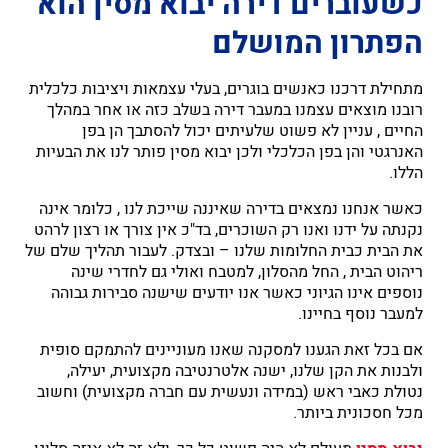
כשעוברים דירה יבוא מסין הוא
הפתרון המושלם
מתחילת דרכנו כאנשים בוגרים, בעלי עצמאות ויציבות כלכלית
רובנו מוצאים עצמנו במעבר דירה בשלב כזה או אחר במהלך
החיים , עניין לא פשוט שלעיתים יכול להסתבך הן בפן
האנרגטי והן בפן הכלכלי ולכן יבוא מסין פותר לנו את הבעיות
הללו.
כאשר אנחנו נמצאים בדירה שאיננה שייכת לנו , כלומר אינה
נקנתה על ידנו ואנו רק השוכרים, בד"כ אין צורך או רצון לרהט
את הבית כבית החלומות שלנו – ובצדק. לעבור תהליך שלם של
ריהוט הבית , החל מהסלון, למטבח ואולי גם לחדרי שינה
נוספים אינו הגיוני כאשר אנו יודעים שישנה סבירות גבוהה
למעבר נוסף בחיינו.
אם בכל זאת הגענו למסקנה שאנו מעוניינים להתמקם סופית
ולבנות את הקן שלנו, ישנה אלטרנטיבה מקצועית, יעילה,
נטולת כאבי ראש (במידה ונעשית עם חברה מקצועית) וחשוב
מכל חסכונית ביותר.