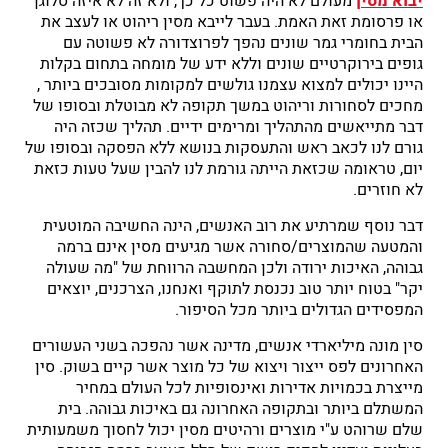
יבוא מסין
מעולם לא היה פשוט כל כך, ולא זה לא איזה סלוגן
או פרסומת זאת האמת. בעבר לייבא מסין ריהוט או לעצב את
הבית בחומרי גמר שונים נהפך לפרוצדורה לא פשוטה עם
גופים בירוקרטיים שונים וללא ידע של מומחה בתחום בקלות
היינו יכולים למצוא עצמנו גולשים למקומות מסובכים ביותר ,
מחכים לסחורות וריהוט במשך תקופה לא מבוטלת ובסופו של
דבר מתייאשים מהתהליך ומרימים ידיים. תהליך שכזה היה
גורם לנו לכאב ראש והתעסקות בנושא ללא הפסקה ובסופו של
יום, טראומה שכזאת הייתה גורמת לנו להבין שעל טעות כזאת
לא חוזרים.
דבר נוסף שמרתיע את רוב האנשים, הינה החשיבה המוטעית
והמטעה שהמוצרים/סחורה אשר מגיעים מסין אינם ברמה
גבוהה, האיכות ירודה ולכן המחשבה הרווחת של "מה שעולה
יקר" בטוח יותר טוב נכנסת לתוקף ואנחנו, הצרכנים, יוצאים
המפסידים הגדולים ביותר מכל הסיפור.
סין מונה מיליארדי אנשים, מדינה אשר נהפכה בשני העשורים
האחרונים לפס ייצור ויצוא של כל מוצר אשר קיים בשוק. סין
מייצרת בכמויות אדירות ואינסופיות לכל העולם במחיר
המשתלם ביותר ובתקופה האחרונה גם באיכות גבוהה. בית
שלם שרוהט ע"י מוצרים ורהיטים מסין יכול לחסוך משמעותית