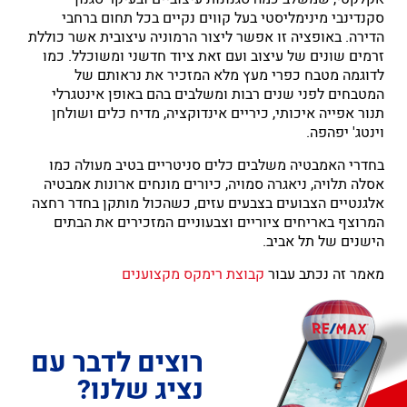
סקנדינבי מינימליסטי בעל קווים נקיים בכל תחום ברחבי
הדירה. באופציה זו אפשר ליצור הרמוניה עיצובית אשר כוללת
זרמים שונים של עיצוב ועם זאת ציוד חדשני ומשוכלל. כמו
לדוגמה מטבח כפרי מעץ מלא המזכיר את נראותם של
המטבחים לפני שנים רבות ומשלבים בהם באופן אינטגרלי
תנור אפייה איכותי, כיריים אינדוקציה, מדיח כלים ושולחן
וינטג' יפהפה.
בחדרי האמבטיה משלבים כלים סניטריים בטיב מעולה כמו
אסלה תלויה, ניאגרה סמויה, כיורים מונחים ארונות אמבטיה
אלגנטיים הצבועים בצבעים עזים, כשהכול מותקן בחדר רחצה
המרוצף באריחים ציוריים וצבעוניים המזכירים את הבתים
הישנים של תל אביב.
מאמר זה נכתב עבור
קבוצת רימקס מקצוענים
רוצים לדבר עם
נציג שלנו?