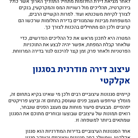
לאחר מציאת דירת החלומות מתחיל התהליך הארוך אשר כולל
בירוקרטיה, תהליכים מול רשויות המס והמקרקעין, בנקים
לצורך לקיחת משכנתא ועוד. למרות הקשיים הרבים,
המשפחות מבינות שהמגורים בדירת החלומות שרכשו הם
קרובים ולכן הם מתחילים בהכנות לצורך כך.
המטרה היא לתכנן מראש את כל ההליכים הנדרשים, כדי
שלאחר קבלת המפתח, אפשר יהיה לבצע את התוכניות
הפרטניות ולאחר פרק זמן קצר להיכנס לגור בדירה המרווחת.
עיצוב דירה מודרנית בסגנון
אקלקטי
קיימים סגנונות עיצוביים רבים ולכן מי שאינו בקיא בתחום זה,
מומלץ שיחפש מעצב פנים שעוסק בתחום זה וביצע פרויקטים
יפהפיים. מבצעים סיעור מוחות עם מעצב הפנים שנבחר,
רואים תמונות של עיצובים שבוצעו ובוחרים מתוכם את הסגנון
שמתאים ביותר למשפחה זו.
אחד הסגנונות העיצוביים בדירות המודרניות הוא סגנון
אקלקטי, שמשלב כמה סגנונות עיצוביים ובעיקר סגנון