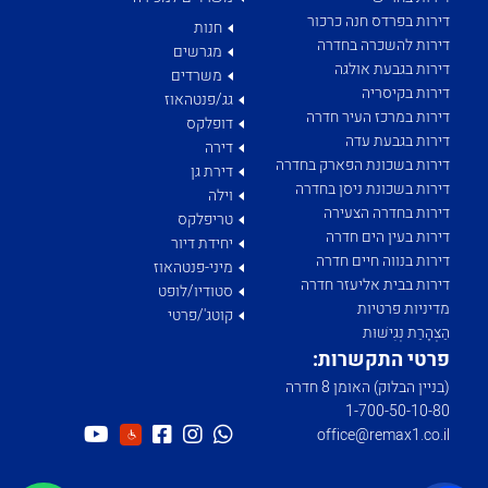
דירות בפרדס חנה כרכור
חנות
דירות להשכרה בחדרה
מגרשים
דירות בגבעת אולגה
משרדים
דירות בקיסריה
גג/פנטהאוז
דירות במרכז העיר חדרה
דופלקס
דירות בגבעת עדה
דירה
דירות בשכונת הפארק בחדרה
דירת גן
דירות בשכונת ניסן בחדרה
וילה
דירות בחדרה הצעירה
טריפלקס
דירות בעין הים חדרה
יחידת דיור
דירות בנווה חיים חדרה
מיני-פנטהאוז
דירות בבית אליעזר חדרה
סטודיו/לופט
מדיניות פרטיות
קוטג'/פרטי
הַצְהָרַת נְגִישׁוּת
פרטי התקשרות:
(בניין הבלוק) האומן 8 חדרה
1­-700­-50-­10-­80
office@remax1.co.il