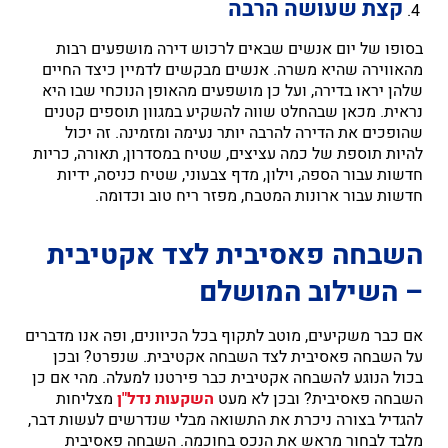
קצת שעושה הרבה
בסופו של יום אנשים שבאים לרכוש דירה מושפעים רבות
מהאווירה שהיא משרה. אנשים מבקשים לדמיין כיצד החיים
שלהן יראו בדירה, ועל כן מושפעים מהאופן הנוכחי שבו היא
נראית. מכאן שבהחלט שווה להשקיע במגוון תוספים קטנים
שהופכים את הדירה להרבה יותר נעימה ומזמינה. זה יכול
להיות תוספת של כמה עציצים, שטיח במסדרון, תאורה, כריות
חדשות עבור הספה, וילון, מדף צבעוני, שטיח כניסה, ידיות
חדשות עבור ארונות המטבח, מפזר ריח טוב וכדומה.
השבחה פאסיבית לצד אקטיבית
– השילוב המושלם
אם כבר משקיעים, מוטב לתקוף בכל הכיוונים, ופה אנו מדברים
על השבחה פאסיבית לצד השבחה אקטיבית. שנפרט? ובכן
בכול הנוגע להשבחה אקטיבית כבר פירטנו למעלה. מהי אם כן
השבחה פאסיבית? ובכן לא מעט
השקעות נדל"ן
מצליחות
להגדיל בצורה ניכרת את התשואה מבלי שנדרשים לעשות דבר,
מלבד לבחור מראש את הנכס בחוכמה. השבחה פאסיבית