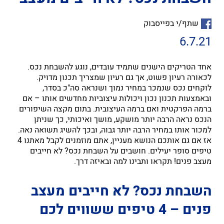
שתף/י בפייסבוק
6.7.21
אחד הטריקים הישנים שתמיד עובדים, נוגע להשבחת נכס.
לכאורה רעיון פשוט, אך גם רעיון שמצריך תכנון מדויק.
לוקחים נכס שנמכר במחיר נמוך ושנראה סה"כ בסדר,
ובאמצעות תכנון נכון ויכולות עיצוביות מחדשים אותו – אם
ברמה הפרקטית ואם ברמה העיצובית. בתום מקצה השיפורים
הנכס נראה הרבה יותר מושקע, מושך ואיכותי, כך שניתן
למכור אותו במחיר הרבה יותר גבוה, ובכך להשיג תשואה נאה.
אז אם גם אותכם הנושא מעניין, אתם מוזמנים לקבל מאתנו 4
טיפים סופר יעילים. חושבים על השבחת נכס? לא חייבים
מעצב פנים! תקראו ותבינו למה ובאיזה דרך.
השבחת נכס? לא חייבים מעצב
פנים – 4 טיפים
ששווים לכם