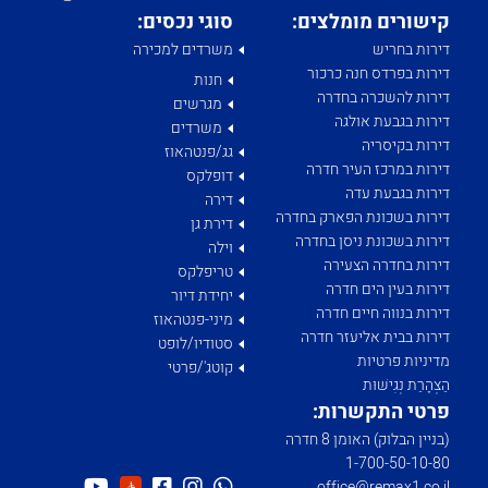
קישורים מומלצים:
סוגי נכסים:
דירות בחריש
משרדים למכירה
דירות בפרדס חנה כרכור
חנות
דירות להשכרה בחדרה
מגרשים
דירות בגבעת אולגה
משרדים
דירות בקיסריה
גג/פנטהאוז
דירות במרכז העיר חדרה
דופלקס
דירות בגבעת עדה
דירה
דירות בשכונת הפארק בחדרה
דירת גן
דירות בשכונת ניסן בחדרה
וילה
דירות בחדרה הצעירה
טריפלקס
דירות בעין הים חדרה
יחידת דיור
דירות בנווה חיים חדרה
מיני-פנטהאוז
דירות בבית אליעזר חדרה
סטודיו/לופט
מדיניות פרטיות
קוטג'/פרטי
הַצְהָרַת נְגִישׁוּת
פרטי התקשרות:
(בניין הבלוק) האומן 8 חדרה
1­-700­-50-­10-­80
office@remax1.co.il