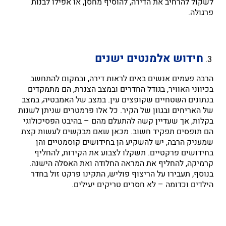
לשקול להרחיב את הדירה, להוסיף מחסן, או אפילו לבנות
פרגולה.
חידוש אלמנטים ישנים
הרבה פעמים אנשים באים לראות דירה, ובמקום להתחשב
בכיווני האוויר, בגודל החדרים ובמצב הצנרת, הם מתמקדים
בנתונים השטחיים שקופצים עין. במצב של האמבטיה, במצב
של האריחים ובגוון של הקיר. כל אלו פרמטרים שניתן לשנות
בקלות, אך שעדיין קשה להתעלם מהם – בהיבט הפסיכולוגי
הם תופסים תפקיד חשוב. מכאן שאם מבקשים לעשות קצת
שמעניק הרבה, יש להשקיע הן בחידושים קוסמטיים והן
בחידושים פרקטיים. תשקלו לצבוע את הקירות, להחליף
קרמיקה, להחליף את המראה החלודה ואת האסלה הישנה.
בנוסף, תעבירו על הריצוף פוליש, התקינו פרקט זול בחדר
הילדים וכדומה – לא חסרים טריקים יעילים.